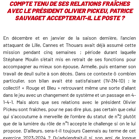
COMPTE TENU DE SES RELATIONS FRAÎCHES
AVEC LE PRÉSIDENT OLIVIER PICKEU, PATRICE
SAUVAGET ACCEPTERAIT-IL LE POSTE ?
En décembre et en janvier de la saison dernière, l’ancien
attaquant de Lille, Cannes et Thouars avait déjà assumé cette
mission pendant cinq semaines ; période durant laquelle
Stéphane Moulin s'était mis en retrait de ses fonctions pour
accompagner au mieux son épouse, Armelle, puis entamer son
travail de deuil suite à son décès. Dans ce contexte ô combien
particulier, son bilan avait été satisfaisant (1V-3N-1D) ; le
collectif « Rouge et Bleu » retrouvant même une sorte d'allant
dans le jeu avec un changement de système et un passage en 4-
1-4-1. Mais alors que ses relations avec le président Olivier
Pickeu sont fraîches, pour ne pas dire plus, pas certain que celui
qui s'accoutume à merveille de l'ombre du statut de n°2 plutôt
que de la lumière du rôle de n°1 accepte le challenge si on le lui
propose. D'ailleurs, sera-t-il toujours Caennais au terme de cet
exercice 2023-2024 ? Qu'adviendrait-il si son ami de longue