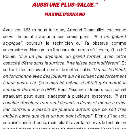
AUSSI UNE PLUS-VALUE.
"
MAXIME D'ORNANO
Avec son 1,93 m sous la toise, Armand Gnanduillet est censé
servir de point d’appui à ses coéquipiers.
"Il a un gabarit
atypique",
poursuit le technicien qui l’a observé comme
adversaire au Mans puis à Sochaux du temps où il exerçait au FC
Rouen.
"Il a un jeu atypique, un grand format, avec cette
capacité d'être dans la surface. Il ne laisse pas indifférent".
Et
surtout, c’est un avant-centre de métier, enfin.
"Depuis le début,
on fonctionne avec des joueurs qui n'évoluent pas forcément
à leur poste clé. Ça a marché même si c'était qu'à moitié la
semaine dernière à QRM".
Pour Maxime d'Ornano, son nouvel
attaquant peut aussi s'adapter à plusieurs systèmes.
"Il est
capable d'évoluer tout seul devant, à deux, et même à trois.
Par contre, il a besoin de joueurs autour, que
ce soit très
mobile
, parce que c'est un bon point d'appui".
Bien qu'il se soit
entraîné dans le Doubs, mais plutôt avec la réserve, le technicien
a laissé planer le doute sur sa titularisation contre Versailles, ce