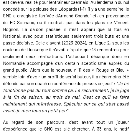
est devenu réalité pour l’entraîneur caennais. Au lendemain du nul
concédé sur la pelouse des Léopards (1-1), il y a une semaine, le
SMC a enregistré l’arrivée d’Armand Gnanduillet, en provenance
du FC Sochaux, où il n’entrait pas dans les plans de Vincent
Hognon. La saison passée, il n’est apparu que 16 fois en
National, avec pour statistiques seulement trois buts et une
passe décisive. Celle d'avant (2023-2024), en Ligue 2, sous les
couleurs de Dunkerque il n'avait disputé que 13 rencontres pour
seulement deux réalisations. L'attaquant débarque donc en
Normandie accompagné d’un certain scepticisme auprès du
grand public. Alors que le nouveau n°11 des « Rouge et Bleu »
semble loin d'avoir un profil de serial buteur, il a néanmoins été
défendu par son coach en conférence de presse, ce jeudi :
"Je ne
fonctionne pas du tout comme ça. Le recrutement, je le juge
à la fin de saison, au mois de mai. C'est ce qu’il va faire
maintenant qui m’intéresse. Spéculer sur ce qui s'est passé
avant, je m'en fous un petit peu".
Au regard de son parcours, c’est avant tout un joueur
d’expérience que le SMC est allé chercher. À 33 ans, le natif