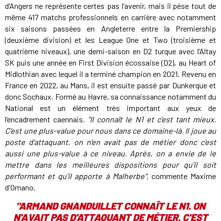
d’Angers ne représente certes pas l’avenir, mais il pèse tout de
même 417 matchs professionnels en carrière avec notamment
six saisons passées en Angleterre entre la Premiership
(deuxième division) et les League One et Two (troisième et
quatrième niveaux), une demi-saison en D2 turque avec l’Altay
SK puis une année en First Division écossaise (D2), au Heart of
Midlothian avec lequel il a terminé champion en 2021. Revenu en
France en 2022, au Mans, il est ensuite passé par Dunkerque et
donc Sochaux. Formé au Havre, sa connaissance notamment du
National est un élément très important aux yeux de
l’encadrement caennais.
"Il connaît le N1 et c’est tant mieux.
C'est une plus-value pour nous dans ce domaine-là. Il joue au
poste d'attaquant, on n'en avait pas de métier donc c'est
aussi une plus-value à ce niveau. Après, on a envie de le
mettre dans les meilleures dispositions pour qu'il soit
performant et qu'il apporte à Malherbe"
, commente Maxime
d'Ornano.
"
ARMAND GNANDUILLET CONNAÎT LE N1. ON
N'AVAIT PAS D'ATTAQUANT DE MÉTIER, C'EST