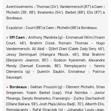
Avertissements : Thomas (24'), Vandermersch (87') à Caen ;
Michelin (39', 68'), Ihnatenko (54'), Barbet (68'), Elis (87') à
Bordeaux.
Expulsion : Court (88') à Caen ; Michelin (68') à Bordeaux.
>
SM Caen :
Anthony Mandréa (g) - Emmanuel Ntim (Yoann
Court, 46'), Ibrahim Cissé, Romain Thomas - Hugo
Vandermersch, Ali Abdi - Djibril Diani (Caleb Zady Sery, 46'),
Jessy Deminguet (Hianga'a Mbock, 46'), Bilal Brahimi
(Benjamin Jeannot, 80') - Godson Kyeremeh, Alexandre
Mendy (Samuel Essende, 86'). Remplaçants : Yannis
Clémentia (g) - Quentin Daubin. Entraîneur : Patrice
Sauvaget.
>
Bordeaux :
Gaëtan Poussin (g) - Clément Michelin, Stian
Gregersen, Yoann Barbet (cap), Vital Nsimba - Junior
Mwanga, Danylo Ihnatenko, Fransérgio - Zuriko Davitashvili
(Dilane Bakwa, 59'), Josh Maja (Aliou Badji, 70'), Alberth Elis.
Remplaçants : Rafal Straczek (g) - Johaneko Louis-Jean,