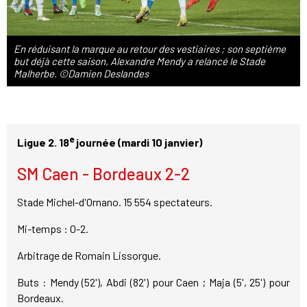
En réduisant la marque au retour des vestiaires ; son septième
but déjà cette saison, Alexandre Mendy a relancé le Stade
Malherbe. ©Damien Deslandes
e
Ligue 2. 18
journée (mardi 10 janvier)
SM Caen - Bordeaux 2-2
Stade Michel-d'Ornano. 15 554 spectateurs.
Mi-temps : 0-2.
Arbitrage de Romain Lissorgue.
Buts : Mendy (52'), Abdi (82') pour Caen ; Maja (5', 25') pour
Bordeaux.