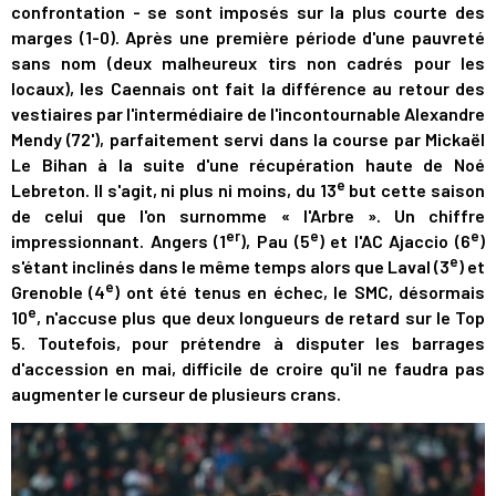
confrontation - se sont imposés sur la plus courte des
marges (1-0). Après une première période d'une pauvreté
sans nom (deux malheureux tirs non cadrés pour les
locaux), les Caennais ont fait la différence au retour des
vestiaires par l'intermédiaire de l'incontournable Alexandre
Mendy (72'), parfaitement servi dans la course par Mickaël
Le Bihan à la suite d'une récupération haute de Noé
e
Lebreton. Il s'agit, ni plus ni moins, du 13
but cette saison
de celui que l'on surnomme « l'Arbre ». Un chiffre
er
e
e
impressionnant. Angers (1
), Pau (5
) et l'AC Ajaccio (6
)
e
s'étant inclinés dans le même temps alors que Laval (3
) et
e
Grenoble (4
) ont été tenus en échec, le SMC, désormais
e
10
, n'accuse plus que deux longueurs de retard sur le Top
5. Toutefois, pour prétendre à disputer les barrages
d'accession en mai, difficile de croire qu'il ne faudra pas
augmenter le curseur de plusieurs crans.