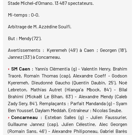
Stade Michel-d'Ornano. 13 487 spectateurs.
Mi-temps : 0-0.
Arbitrage de M. Azzédine Souifi.
But : Mendy (72').
Avertissements : Kyeremeh (49') à Caen ; Georgen (18'),
Jannez (33') à Concarneau.
SM Caen :
Yannis Clémentia (g) - Valentin Henry, Brahim
Traoré, Romain Thomas (cap), Alexandre Coeff - Godson
Kyeremeh, Dieudonné Gaucho (Quentin Daubin, 25'), Noé
Lebreton, Mathias Autret (Hianga'a Mbock, 84') - Bilal
Brahimi (Mickaël Le Bihan, 63') - Alexandre Mendy (Caleb
Zady Sery, 84'). Remplaçants : Parfait Mandanda (g) - Syam
Ben Youssef, Daylam Meddah. Entraîneur : Nicolas Seube.
Concarneau :
Esteban Salles (g) - Julien Faussurier,
Guillaume Jannez (cap), Julien Célestine, Alec Georgen
(Romain Sans, 46') - Alexandre Philiponeau, Gabriel Barès