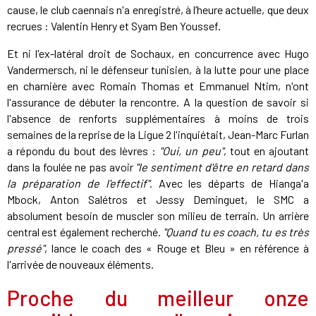
cause, le club caennais n'a enregistré, à l’heure actuelle, que deux
recrues : Valentin Henry et Syam Ben Youssef.
Et ni l'ex-latéral droit de Sochaux, en concurrence avec Hugo
Vandermersch, ni le défenseur tunisien, à la lutte pour une place
en charnière avec Romain Thomas et Emmanuel Ntim, n'ont
l'assurance de débuter la rencontre. A la question de savoir si
l'absence de renforts supplémentaires à moins de trois
semaines de la reprise de la Ligue 2 l'inquiétait, Jean-Marc Furlan
a répondu du bout des lèvres :
"Oui, un peu"
, tout en ajoutant
dans la foulée ne pas avoir
"le sentiment d'être en retard dans
la préparation de l'effectif"
. Avec les départs de Hianga'a
Mbock, Anton Salétros et Jessy Deminguet, le SMC a
absolument besoin de muscler son milieu de terrain. Un arrière
central est également recherché.
"Quand tu es coach, tu es très
pressé"
, lance le coach des « Rouge et Bleu » en référence à
l'arrivée de nouveaux éléments.
Proche du meilleur onze