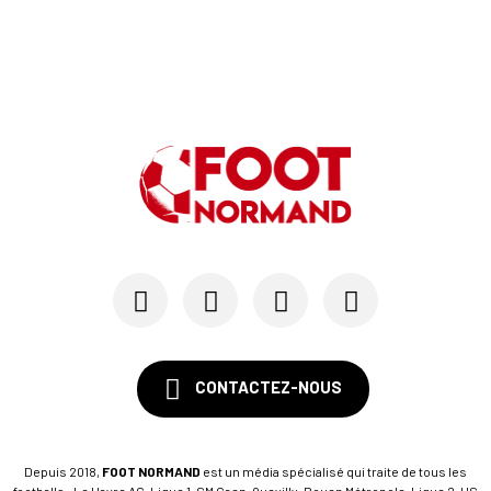
CONTACTEZ-NOUS
Depuis 2018,
FOOT NORMAND
est un média spécialisé qui traite de tous les
footballs : Le Havre AC, Ligue 1, SM Caen, Quevilly-Rouen Métropole, Ligue 2, US