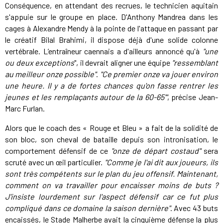
Conséquence, en attendant des recrues, le technicien aquitain
s'appuie sur le groupe en place. D'Anthony Mandrea dans les
cages à Alexandre Mendy à la pointe de l'attaque en passant par
le créatif Bilal Brahimi, il dispose déjà d'une solide colonne
vertébrale. L’entraîneur caennais a d'ailleurs annoncé qu'à
"une
ou deux exceptions
", il devrait aligner une équipe
"ressemblant
au meilleur onze possible"
.
"Ce premier onze va jouer environ
une heure. Il y a de fortes chances qu'on fasse rentrer les
jeunes et les remplaçants autour de la 60-65'"
, précise Jean-
Marc Furlan.
Alors que le coach des « Rouge et Bleu » a fait de la solidité de
son bloc, son cheval de bataille depuis son intronisation, le
comportement défensif de ce
"onze de départ costaud"
sera
scruté avec un œil particulier.
"Comme je l'ai dit aux joueurs, ils
sont très compétents sur le plan du jeu offensif. Maintenant,
comment on va travailler pour encaisser moins de buts ?
J'insiste lourdement sur l'aspect défensif car ce fut plus
compliqué dans ce domaine la saison dernière"
. Avec 43 buts
encaissés, le Stade Malherbe avait la cinquième défense la plus