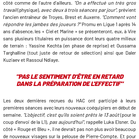
côté comme de l'autre d'ailleurs.
"On a effectué un très gros
travail
(physique)
, avec deux à trois séances par jour"
, prévient
l'ancien entraîneur de Troyes, Brest et Auxerre.
"Comment vont
répondre les jambes des joueurs ?"
Promu en Ligue 1 après 14
ans d'absence, les « Ciel et Marine » se présenteront, eux, à Vire
sans plusieurs titulaires en puissance dont leurs quatre milieux
de terrain : Yassine Kechta (en phase de reprise) et Oussama
Targhalline (tout juste de retour de sélection) ainsi que Daler
Kuziaev et Rassoul Ndiaye.
"PAS LE SENTIMENT D'ÊTRE EN RETARD
DANS LA PRÉPARATION DE L'EFFECTIF"
Les deux dernières recrues du HAC ont participé à leurs
premières séances avec leurs nouveaux coéquipiers en début de
semaine.
"L'objectif, c'est qu'ils soient prêts le 13 août
(pour le
coup d'envoi de la L1)
, pas aujourd'hui"
, rappelle Luka Elsner. Du
côté « Rouge et Bleu », il ne devrait pas non plus avoir beaucoup
de nouveaux visages sur la pelouse de Pierre-Compte. Et pour