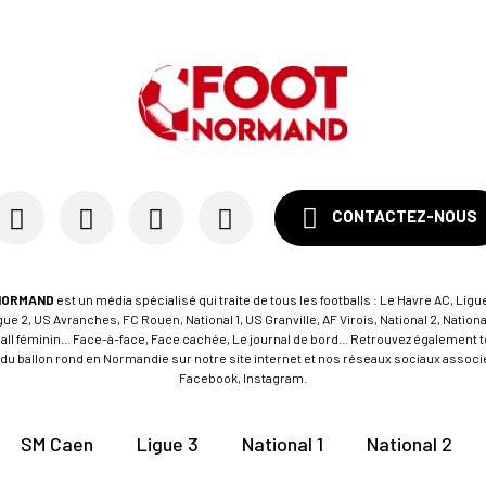
CONTACTEZ-NOUS
NORMAND
est un média spécialisé qui traite de tous les footballs : Le Havre AC, Ligue
e 2, US Avranches, FC Rouen, National 1, US Granville, AF Virois, National 2, Nation
tball féminin... Face-à-face, Face cachée, Le journal de bord... Retrouvez égalemen
du ballon rond en Normandie sur notre site internet et nos réseaux sociaux associés
Facebook, Instagram.
SM Caen
Ligue 3
National 1
National 2