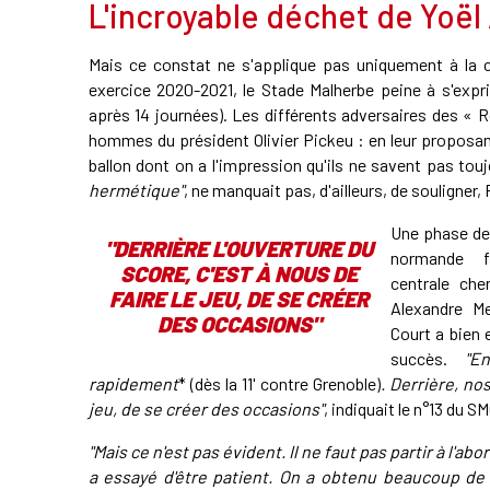
L'incroyable déchet de Yoë
Mais ce constat ne s'applique pas uniquement à la c
exercice 2020-2021, le Stade Malherbe peine à s'expr
après 14 journées). Les différents adversaires des « 
hommes du président Olivier Pickeu : en leur proposant
ballon dont on a l'impression qu'ils ne savent pas tou
hermétique"
, ne manquait pas, d'ailleurs, de souligner,
Une phase de 
"DERRIÈRE L'OUVERTURE DU
normande f
SCORE, C'EST À NOUS DE
centrale che
FAIRE LE JEU, DE SE CRÉER
Alexandre M
DES OCCASIONS"
Court a bien 
succès.
"E
rapidement
*
(dès la 11' contre Grenoble)
. Derrière, no
jeu, de se créer des occasions"
, indiquait le n°13 du SM
"Mais ce n'est pas évident. Il ne faut pas partir à l'ab
a essayé d'être patient. On a obtenu beaucoup de 