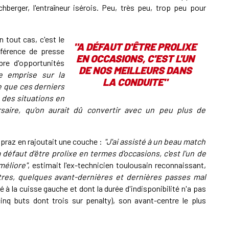
hberger, l'entraîneur isérois. Peu, très peu, trop peu pour
 tout cas, c'est le
"A DÉFAUT D'ÊTRE PROLIXE
férence de presse
EN OCCASIONS, C'EST L'UN
bre d'opportunités
DE NOS MEILLEURS DANS
e emprise sur la
LA CONDUITE"
e que ces derniers
s des situations en
rsaire, qu'on aurait dû convertir avec un peu plus de
upraz en rajoutait une couche :
"J'ai assisté à un beau match
 défaut d'être prolixe en termes d'occasions, c'est l'un de
méliore"
, estimait l'ex-technicien toulousain reconnaissant,
res, quelques avant-dernières et dernières passes mal
hé
à la cuisse
gauche et dont la durée d'indisponibilité n'a pas
inq buts dont trois sur penalty), son avant-centre le plus