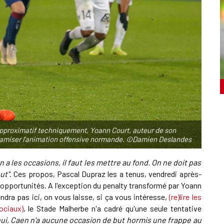
approximatif techniquement, Yoann Court, auteur de son
namiser l'animation offensive normande. ©Damien Deslandes
 a les occasions, il faut les mettre au fond. On ne doit pas
ut"
. Ces propos, Pascal Dupraz les a tenus, vendredi après-
s opportunités. A l'exception du penalty transformé par Yoann
endra pas ici, on vous laisse, si ça vous intéresse,
(re)lire les
ociaux)
, le Stade Malherbe n'a cadré qu'une seule tentative
hui, Caen n'a aucune occasion de but hormis une frappe au