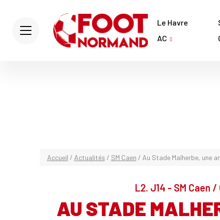
Le Havre
AC
Accueil
/
Actualités
/
SM Caen
/
Au Stade Malherbe, une an
L2. J14 - SM Caen / 
AU STADE MALHER