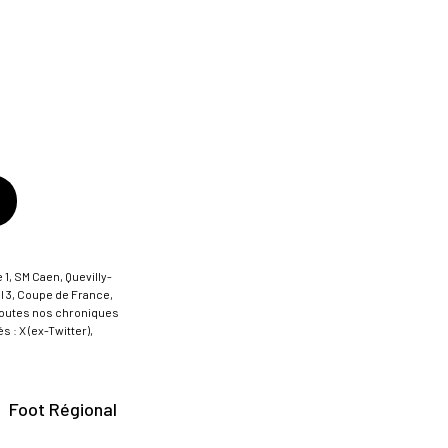
 1, SM Caen, Quevilly-
al 3, Coupe de France,
t toutes nos chroniques
 : X (ex-Twitter),
Foot Régional