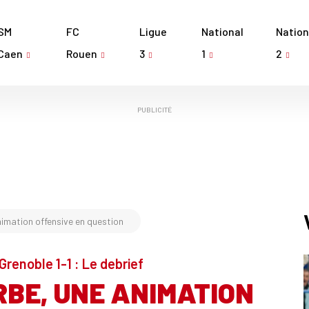
SM
FC
Ligue
National
Nation
Caen
Rouen
3
1
2
PUBLICITÉ
imation offensive en question
Grenoble 1-1 : Le debrief
BE, UNE ANIMATION