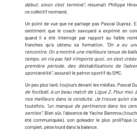
début, sinon c'est terminé"
, résumait Philippe Hinsc
ce collectif normand.
Un point de vue que ne partage pas Pascal Dupraz. En
sentiment que le coach savoyard a exprimé en con
quand il a été interrogé par rapport au faible nom
franches qu'a obtenu sa formation.
"On a eu un
rencontre. On a montré une meilleure tenue de ball
temps, on n'a pas fait n'importe quoi, on s'est créé
première période, des déstabilisations de l'adve
spontanéité"
, assurait le patron sportif du SMC.
Un peu plus tard, toujours devant les médias, Pascal D
de football, à un beau match de Ligue 2. Pour moi, à
nos meilleurs dans la conduite. Je trouve qu'on s'a
toutefois,
"un manque de pertinence dans les cent
senties"
. Bien sûr, l'absence de Yacine Bammou (touc
été communiquée), son goleador le plus prolifique (c
complet, pèse lourd dans la balance.