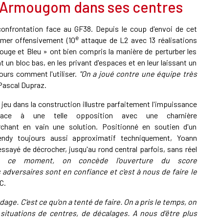
l Armougom dans ses centres
onfrontation face au GF38. Depuis le coup d'envoi de cet
e
imer offensivement (10
attaque de L2 avec 13 réalisations
Rouge et Bleu » ont bien compris la manière de perturber les
 un bloc bas, en les privant d'espaces et en leur laissant un
jours comment l'utiliser.
"On a joué contre une équipe très
 Pascal Dupraz.
jeu dans la construction illustre parfaitement l'impuissance
ace à une telle opposition avec une charnière
rchant en vain une solution. Positionné en soutien d'un
endy toujours aussi approximatif techniquement, Yoann
essayé de décrocher, jusqu'au rond central parfois, sans réel
n ce moment, on concède l'ouverture du score
s adversaires sont en confiance et c'est à nous de faire le
C.
ordage. C'est ce qu'on a tenté de faire. On a pris le temps, on
situations de centres, de décalages. A nous d'être plus