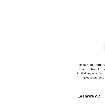
Depuis 2018,
FOOT 
Rouen Métropole, Ligu
football régional, foo
avec les acteurs 
Le Havre AC