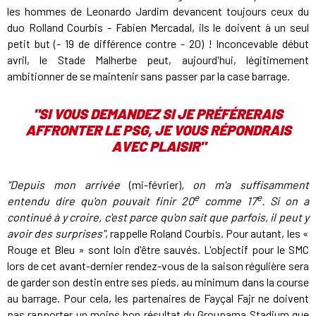
les hommes de Leonardo Jardim devancent toujours ceux du
duo Rolland Courbis - Fabien Mercadal, ils le doivent à un seul
petit but (- 19 de différence contre - 20) ! Inconcevable début
avril, le Stade Malherbe peut, aujourd'hui, légitimement
ambitionner de se maintenir sans passer par la case barrage.
"SI VOUS DEMANDEZ SI JE PRÉFÉRERAIS
AFFRONTER LE PSG, JE VOUS RÉPONDRAIS
AVEC PLAISIR"
"Depuis mon arrivée
(mi-février)
, on m'a suffisamment
e
e
entendu dire qu'on pouvait finir 20
comme 17
. Si on a
continué à y croire, c'est parce qu'on sait que parfois, il peut y
avoir des surprises"
, rappelle Roland Courbis. Pour autant, les «
Rouge et Bleu » sont loin d'être sauvés. L'objectif pour le SMC
lors de cet avant-dernier rendez-vous de la saison régulière sera
de garder son destin entre ses pieds, au minimum dans la course
au barrage. Pour cela, les partenaires de Fayçal Fajr ne doivent
pas rapporter un moins bon résultat du Groupama Stadium que