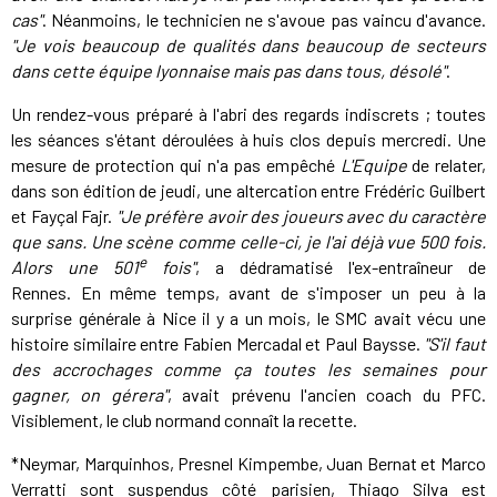
cas"
. Néanmoins, le technicien ne s'avoue pas vaincu d'avance.
"Je vois beaucoup de qualités dans beaucoup de secteurs
dans cette équipe lyonnaise mais pas dans tous, désolé"
.
Un rendez-vous préparé à l'abri des regards indiscrets ; toutes
les séances s'étant déroulées à huis clos depuis mercredi. Une
mesure de protection qui n'a pas empêché
L'Equipe
de relater,
dans son édition de jeudi, une altercation entre Frédéric Guilbert
et Fayçal Fajr.
"Je préfère avoir des joueurs avec du caractère
que sans. Une scène comme celle-ci, je l'ai déjà vue 500 fois.
e
Alors une 501
fois"
, a dédramatisé l'ex-entraîneur de
Rennes. En même temps, avant de s'imposer un peu à la
surprise générale à Nice il y a un mois, le SMC avait vécu une
histoire similaire entre Fabien Mercadal et Paul Baysse.
"S'il faut
des accrochages comme ça toutes les semaines pour
gagner, on gérera"
, avait prévenu l'ancien coach du PFC.
Visiblement, le club normand connaît la recette.
*Neymar, Marquinhos, Presnel Kimpembe, Juan Bernat et Marco
Verratti sont suspendus côté parisien, Thiago Silva est