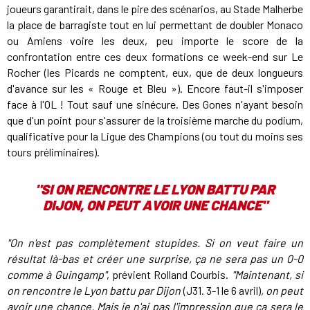
joueurs garantirait, dans le pire des scénarios, au Stade Malherbe
la place de barragiste tout en lui permettant de doubler Monaco
ou Amiens voire les deux, peu importe le score de la
confrontation entre ces deux formations ce week-end sur Le
Rocher (les Picards ne comptent, eux, que de deux longueurs
d'avance sur les « Rouge et Bleu »). Encore faut-il s'imposer
face à l'OL ! Tout sauf une sinécure. Des Gones n'ayant besoin
que d'un point pour s'assurer de la troisième marche du podium,
qualificative pour la Ligue des Champions (ou tout du moins ses
tours préliminaires).
"SI ON RENCONTRE LE LYON BATTU PAR
DIJON, ON PEUT AVOIR UNE CHANCE"
"On n'est pas complètement stupides. Si on veut faire un
résultat là-bas et créer une surprise, ça ne sera pas un 0-0
comme à Guingamp"
, prévient Rolland Courbis.
"Maintenant, si
on rencontre le Lyon battu par Dijon
(J31. 3-1 le 6 avril)
, on peut
avoir une chance. Mais je n'ai pas l'impression que ça sera le