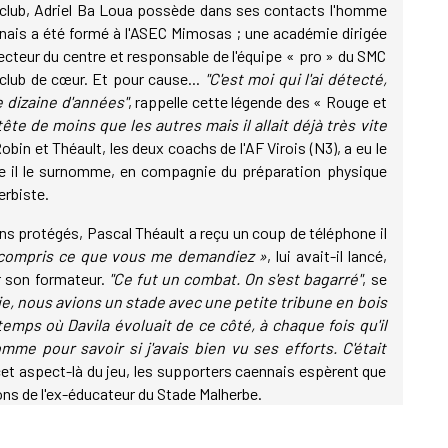
au club, Adriel Ba Loua possède dans ses contacts l'homme
nnais a été formé à l'ASEC Mimosas ; une académie dirigée
recteur du centre et responsable de l'équipe « pro » du SMC
 club de cœur. Et pour cause...
"C'est moi qui l'ai détecté,
e dizaine d'années"
, rappelle cette légende des « Rouge et
ne tête de moins que les autres mais il allait déjà très vite
Robin et Théault, les deux coachs de l'AF Virois (N3), a eu le
me il le surnomme, en compagnie du préparation physique
erbiste.
ens protégés, Pascal Théault a reçu un coup de téléphone il
i compris ce que vous me demandiez »
, lui avait-il lancé,
r son formateur.
"Ce fut un combat. On s'est bagarré"
, se
ie, nous avions un stade avec une petite tribune en bois
temps où Davila évoluait de ce côté, à chaque fois qu'il
omme pour savoir si j'avais bien vu ses efforts. C'était
cet aspect-là du jeu, les supporters caennais espèrent que
ns de l'ex-éducateur du Stade Malherbe.