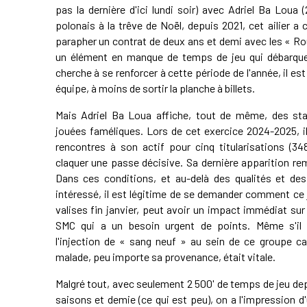
pas la dernière d'ici lundi soir) avec Adriel Ba Lou
polonais à la trêve de Noël, depuis 2021, cet ailier
parapher un contrat de deux ans et demi avec les « R
un élément en manque de temps de jeu qui débarque
cherche à se renforcer à cette période de l'année, il es
équipe, à moins de sortir la planche à billets.
Mais Adriel Ba Loua affiche, tout de même, des sta
jouées faméliques. Lors de cet exercice 2024-2025, 
rencontres à son actif pour cinq titularisations (34
claquer une passe décisive. Sa dernière apparition r
Dans ces conditions, et au-delà des qualités et des
intéressé, il est légitime de se demander comment ce
valises fin janvier, peut avoir un impact immédiat sur
SMC qui a un besoin urgent de points. Même s'il 
l'injection de « sang neuf » au sein de ce groupe 
malade, peu importe sa provenance, était vitale.
Malgré tout, avec seulement 2 500' de temps de jeu depu
saisons et demie (ce qui est peu), on a l'impression d'