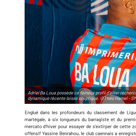
Adriel Ba Loua possède ce fameux profil d'ailier recher
dynamique récente laisse sceptique. ©Théo Hamel - S
Englué dans les profondeurs du classement de Ligu
martégale, à six longueurs du barragiste et du premie
mercato d'hiver pour essayer de s'extirper de cette 
offensif Yassine Benrahou, le club caennais a enregist