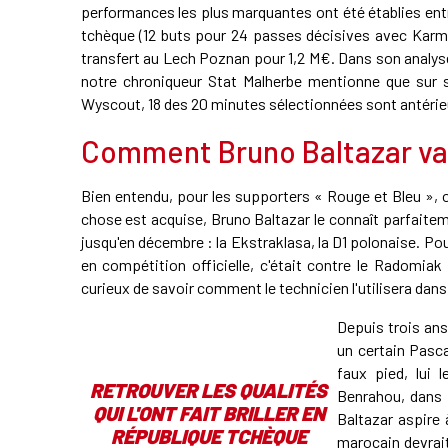
performances les plus marquantes ont été établies entr
tchèque (12 buts pour 24 passes décisives avec Karmina 
transfert au Lech Poznan pour 1,2 M€. Dans son analyse 
notre chroniqueur Stat Malherbe mentionne que sur s
Wyscout, 18 des 20 minutes sélectionnées sont antérieu
Comment Bruno Baltazar va l'
Bien entendu, pour les supporters « Rouge et Bleu », 
chose est acquise, Bruno Baltazar le connaît parfai
jusqu'en décembre : la Ekstraklasa, la D1 polonaise. Pour
en compétition officielle, c'était contre le Radomiak
curieux de savoir comment le technicien l'utilisera dan
Depuis trois ans
un certain Pascal
faux pied, lui 
RETROUVER LES QUALITÉS
Benrahou, dans u
QUI L'ONT FAIT BRILLER EN
Baltazar aspire 
RÉPUBLIQUE TCHÈQUE
marocain devrait