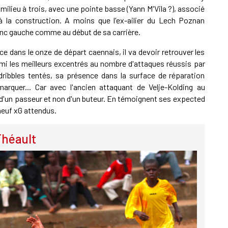
milieu à trois, avec une pointe basse (Yann M'Vila ?), associé
 à la construction. A moins que l'ex-ailier du Lech Poznan
lanc gauche comme au début de sa carrière.
ce dans le onze de départ caennais, il va devoir retrouver les
parmi les meilleurs excentrés au nombre d'attaques réussis par
ribbles tentés, sa présence dans la surface de réparation
arquer... Car avec l'ancien attaquant de Velje-Kolding au
 d'un passeur et non d'un buteur. En témoignent ses expected
neuf xG attendus.
Théault