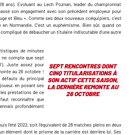
a (28 ans). Evoluant au Lech Poznan, leader du championnat
 a cassé son engagement avec son précédent employeur pour
ouge et Bleu ». Comme ses deux nouveaux coéquipiers, c'est
 en Normandie. C'est un euphémisme. Bien sûr, quand on
t compliqué de débaucher un titulaire indiscutable d'une autre
tistiques de minutes
il ne compte que sept
8'). Juste assez pour
SEPT RENCONTRES DONT
emonte au 26 octobre !
CINQ TITULARISATIONS À
 défauts du principal
SON ACTIF CETTE SAISON,
 joueur, en posant ses
LA DERNIÈRE REMONTE AU
 les prestations de ce
26 OCTOBRE
faut reconnaître que
caennais profondément
is l'été 2022, soit l'équivalent de 28 matches pleins en deux
un élément dont le prisme de la carrière est derrière lui. Ses