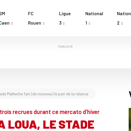
SM
FC
Ligue
National
Nation
Caen
Rouen
3
1
2
PUBLICITÉ
ade Malherbe fait (de nouveau) le pari de la relance
 trois recrues durant ce mercato d'hiver
A LOUA, LE STADE