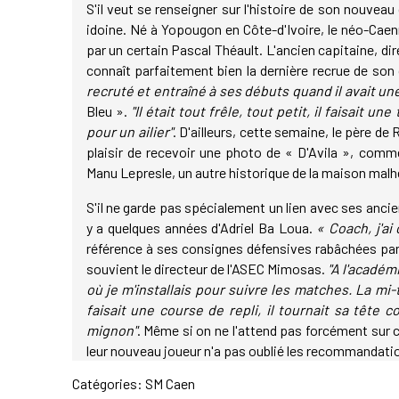
S'il veut se renseigner sur l'histoire de son nouve
idoine. Né à Yopougon en Côte-d'Ivoire, le néo-Cae
par un certain Pascal Théault. L'ancien capitaine, di
connaît parfaitement bien la dernière recrue de son
recruté et entraîné à ses débuts quand il avait un
Bleu ».
"Il était tout frêle, tout petit, il faisait u
pour un ailier"
. D'ailleurs, cette semaine, le père de 
plaisir de recevoir une photo de « D'Avila », com
Manu Lepresle, un autre historique de la maison malh
S'il ne garde pas spécialement un lien avec ses anci
y a quelques années d'Adriel Ba Loua.
« Coach, j'a
référence à ses consignes défensives rabâchées pa
souvient le directeur de l'ASEC Mimosas.
"A l'académ
où je m'installais pour suivre les matches. La mi-
faisait une course de repli, il tournait sa tête c
mignon"
. Même si on ne l'attend pas forcément sur 
leur nouveau joueur n'a pas oublié les recommandatio
Catégories:
SM Caen