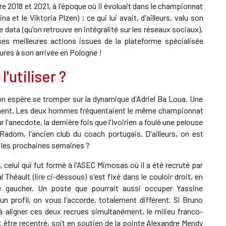
e 2018 et 2021, à l'époque où il évoluait dans le championnat
et le Viktoria Plzen) ; ce qui lui avait, d'ailleurs, valu son
data (qu'on retrouve en intégralité sur les réseaux sociaux),
es meilleures actions issues de la plateforme spécialisée
res à son arrivée en Pologne !
utiliser ?
on espère se tromper sur la dynamique d'Adriel Ba Loua. Une
tement. Les deux hommes fréquentaient le même championnat
 l'anecdote, la dernière fois que l'Ivoirien a foulé une pelouse
 Radom, l'ancien club du coach portugais. D'ailleurs, on est
s les prochaines semaines ?
, celui qui fut formé à l'ASEC Mimosas où il a été recruté par
 Théault (lire ci-dessous) s'est fixé dans le couloir droit, en
le gaucher. Un poste que pourrait aussi occuper Yassine
n profil, on vous l'accorde, totalement différent. Si Bruno
à aligner ces deux recrues simultanément, le milieu franco-
 être recentré, soit en soutien de la pointe Alexandre Mendy