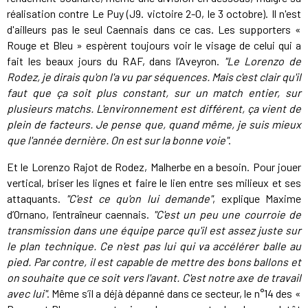
réalisation contre Le Puy (J9. victoire 2-0, le 3 octobre). Il n'est
d'ailleurs pas le seul Caennais dans ce cas. Les supporters «
Rouge et Bleu » espèrent toujours voir le visage de celui qui a
fait les beaux jours du RAF, dans l’Aveyron.
"Le Lorenzo de
Rodez, je dirais qu'on l'a vu par séquences. Mais c'est clair qu'il
faut que ça soit plus constant, sur un match entier, sur
plusieurs matchs. L'environnement est différent, ça vient de
plein de facteurs. Je pense que, quand même, je suis mieux
que l'année dernière. On est sur la bonne voie"
.
Et le Lorenzo Rajot de Rodez, Malherbe en a besoin. Pour jouer
vertical, briser les lignes et faire le lien entre ses milieux et ses
attaquants.
"C'est ce qu'on lui demande"
, explique Maxime
d’Ornano, l’entraîneur caennais.
"C'est un peu une courroie de
transmission dans une équipe parce qu'il est assez juste sur
le plan technique. Ce n'est pas lui qui va accélérer balle au
pied. Par contre, il est capable de mettre des bons ballons et
on souhaite que ce soit vers l'avant. C'est notre axe de travail
avec lui"
. Même s’il a déjà dépanné dans ce secteur, le n°14 des «