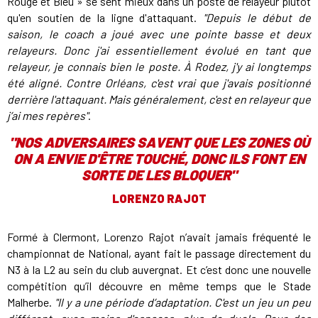
Rouge et Bleu » se sent mieux dans un poste de relayeur plutôt
qu'en soutien de la ligne d'attaquant.
"Depuis le début de
saison, le coach a joué avec une pointe basse et deux
relayeurs. Donc j'ai essentiellement évolué en tant que
relayeur, je connais bien le poste. À Rodez, j'y ai longtemps
été aligné. Contre Orléans, c'est vrai que j'avais positionné
derrière l'attaquant. Mais généralement, c'est en relayeur que
j’ai mes repères"
.
"
NOS ADVERSAIRES SAVENT QUE LES ZONES OÙ
ON A ENVIE D'ÊTRE TOUCHÉ, DONC ILS FONT EN
SORTE DE LES BLOQUER
"
LORENZO RAJOT
Formé à Clermont, Lorenzo Rajot n’avait jamais fréquenté le
championnat de National, ayant fait le passage directement du
N3 à la L2 au sein du club auvergnat. Et c’est donc une nouvelle
compétition qu’il découvre en même temps que le Stade
Malherbe.
"Il y a une période d’adaptation. C'est un jeu un peu