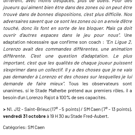
différent, avec moins d'espaces, plus de duels. Pour des
joueurs qui aiment bien être dans des zones où on peut être
trouvé dans de bonnes dispositions, c'est plus difficile. Nos
adversaires savent que ce sont les zones où on a envie d’être
touché, donc ils font en sorte de les bloquer. Mais ça doit
ouvrir d'autres espaces dans le jeu pour nous"
. Une
adaptation nécessaire que confirme son coach :
"En Ligue 2,
Lorenzo avait des commandes différentes, une animation
différente. C'est une question d’adaptation. Le plus
important, c'est que les qualités de chaque joueur puissent
s'exprimer dans un collectif. Il y a des choses que je ne vais
pas demander à Lorenzo et des choses sur lesquelles je lui
demande de faire mieux"
. Tous les observateurs sont
unanimes, si le Stade Malherbe prétend aux premiers rôles, il a
besoin d’un Lorenzo Rajot à 100% de ses capacités.
e
e
>
N1. J12 - Saint-Brieuc (17
- 5 points) / SM Caen (7
- 13 points),
vendredi 31 octobre
à 19 H 30 au Stade Fred-Aubert.
Catégories:
SM Caen