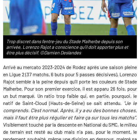
Trop discret dans l’entre-jeu du Stade Malherbe depuis son
arrivée, Lorenzo Rajot a conscience qu’il doit apporter plus et
être plus décisif. ©Damien Deslandes
Arrivé au mercato 2023-2024 de Rodez après une saison pleine
en Ligue 2 (37 matchs, 6 buts pour 5 passes décisives), Lorenzo
Rajot semble à la peine depuis qu’il porte les couleurs de Stade
Malherbe. Pour son premier exercice, il est apparu 26 fois, pour
un but marqué. Un ratio trop faible qui, en partie, pourquoi, le
natif de Saint-Cloud (Hauts-de-Seine) se sait attendu.
"Je le
comprends. C’est normal. Après, il y a eu des bonnes choses,
mais il faut être plus régulier et faire ça sur tous les matchs"
.
Visiblement touché par la descente en National du SMC, le milieu
de terrain est resté au club mais n'a pas, pour le moment, le
rendement souhaité, même une division en dessous, malgré sa