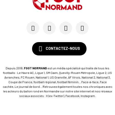
CONTACTEZ-NOUS
Depuis 2018,
FOOT NORMAND
est un média spécialisé qui traite de tous les
footballs : Le Havre AC, Ligue 1, SM Caen, Quevilly-Rouen Métropole, Ligue 2, US
Avranches, FC Rouen, National 1, US Granville, AF Virois, National 2, National 3,
Coupe de France, football régional, football féminin... Face-à-face, Face
cachée, Le journal de bord... Retrouvez également toutes nos chroniques avec
les acteurs du ballon rond en Normandie sur notre site internet et nos réseaux
sociaux associés : X (ex-Twitter), Facebook, Instagram.