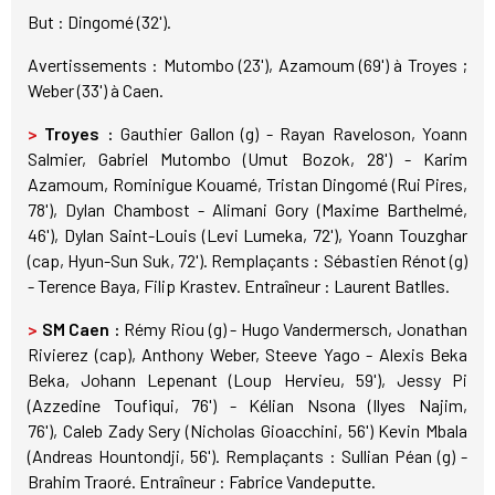
But : Dingomé (32').
Avertissements : Mutombo (23'), Azamoum (69') à Troyes ;
Weber (33') à Caen.
>
Troyes :
Gauthier Gallon (g) - Rayan Raveloson, Yoann
Salmier, Gabriel Mutombo (Umut Bozok, 28') - Karim
Azamoum, Rominigue Kouamé, Tristan Dingomé (Rui Pires,
78'), Dylan Chambost - Alimani Gory (Maxime Barthelmé,
46'), Dylan Saint-Louis (Levi Lumeka, 72'), Yoann Touzghar
(cap, Hyun-Sun Suk, 72'). Remplaçants : Sébastien Rénot (g)
- Terence Baya, Filip Krastev. Entraîneur : Laurent Batlles.
>
SM Caen :
Rémy Riou (g) - Hugo Vandermersch, Jonathan
Rivierez (cap), Anthony Weber, Steeve Yago - Alexis Beka
Beka, Johann Lepenant (Loup Hervieu, 59'), Jessy Pi
(Azzedine Toufiqui, 76') - Kélian Nsona (Ilyes Najim,
76'), Caleb Zady Sery (Nicholas Gioacchini, 56') Kevin Mbala
(Andreas Hountondji, 56'). Remplaçants : Sullian Péan (g) -
Brahim Traoré. Entraîneur : Fabrice Vandeputte.