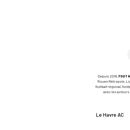
Depuis 2018,
FOOT 
Rouen Métropole, Ligu
football régional, foo
avec les acteurs 
Le Havre AC