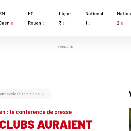
SM
FC
Ligue
National
Nation
Caen
Rouen
3
1
2
PUBLICITÉ
nt explosé en plein vol »
en : la conférence de presse
 CLUBS AURAIENT