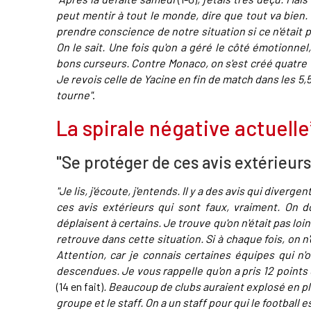
peut mentir à tout le monde, dire que tout va bien. 
prendre conscience de notre situation si ce n'était 
On le sait. Une fois qu'on a géré le côté émotionnel, 
bons curseurs. Contre Monaco, on s'est créé quatre v
Je revois celle de Yacine en fin de match dans les 5
tourne"
.
La spirale négative actuelle
"Se protéger de ces avis extérieurs
"Je lis, j'écoute, j'entends. Il y a des avis qui diverg
ces avis extérieurs qui sont faux, vraiment. On doi
déplaisent à certains. Je trouve qu'on n'était pas loi
retrouve dans cette situation. Si à chaque fois, on n
Attention, car je connais certaines équipes qui n'on
descendues. Je vous rappelle qu'on a pris 12 points e
(14 en fait)
. Beaucoup de clubs auraient explosé en plei
groupe et le staff. On a un staff pour qui le football 