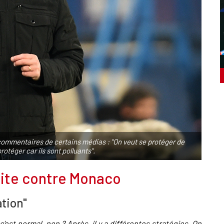
 commentaires de certains médias : "On veut se protéger de
rotéger car ils sont polluants".
aite contre Monaco
tion"
s c'est normal, non ? Après, il y a différentes stratégies. On