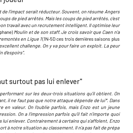
de l'impact serait réducteur. Souvent, on résume Angers
oups de pied arrêtés. Mais les coups de pied arrêtés, c'est
on travail avec un recrutement intelligent. Il optimise leur
phane)
Moulin et de son staff. Je crois savoir que Caen n'a
 remontés en Ligue 1
(1N-5D ces trois dernières saisons plus
 excellent challenge. On y va pour faire un exploit. La peur
n d'espoirs"
.
aut surtout pas lui enlever"
performant sur les deux-trois situations qu'il obtient. On
ant, il ne faut pas que notre attaque dépende de lui*. Dans
e en valeur. On l'oublie parfois, mais Enzo est un jeune
ssion. On a l'impression parfois qu'il fait n'importe quoi
as lui enlever. Contrairement à certains qui s'affolent, Enzo
rt à notre situation au classement. Il n'a pas fait de prépa