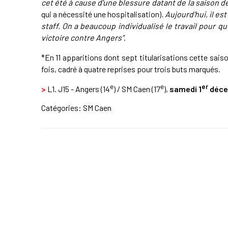
cet été à cause d'une blessure datant de la saison 
qui a nécessité une hospitalisation)
. Aujourd'hui, il es
staff. On a beaucoup individualisé le travail pour qu'
victoire contre Angers"
.
*En 11 apparitions dont sept titularisations cette saiso
fois, cadré à quatre reprises pour trois buts marqués.
e
e
er
>
L1. J15 - Angers (14
) / SM Caen (17
),
samedi 1
déce
Catégories:
SM Caen