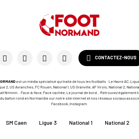
CONTACTEZ-NOUS
NORMAND
est un média spécialisé qui traite de tous les footballs : Le Havre AC, Ligue
e 2, US Avranches, FC Rouen, National 1, US Granville, AF Virois, National 2, Nation
tball féminin... Face-à-face, Face cachée, Le journal de bord... Retrouvez égalemen
du ballon rond en Normandie sur notre site internet et nos réseaux sociaux associés
Facebook, Instagram.
SM Caen
Ligue 3
National 1
National 2