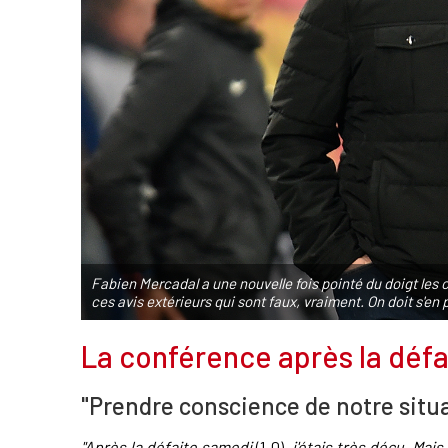
Fabien Mercadal a une nouvelle fois pointé du doigt les
ces avis extérieurs qui sont faux, vraiment. On doit s'en p
La conférence après la déf
"Prendre conscience de notre situa
"Après la défaite samedi
(1-0)
, j'étais très déçu. Mai