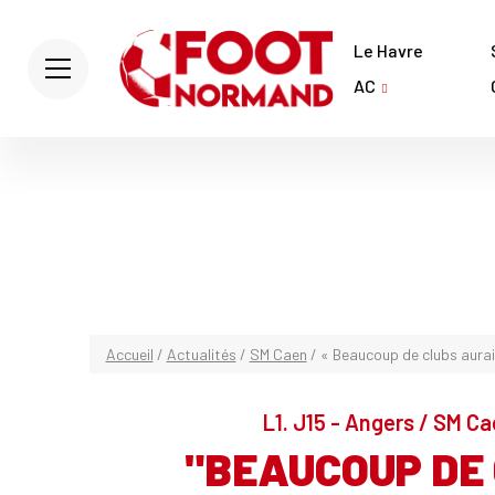
Le Havre
AC
Accueil
/
Actualités
/
SM Caen
/
« Beaucoup de clubs auraie
L1. J15 - Angers / SM Ca
"BEAUCOUP DE