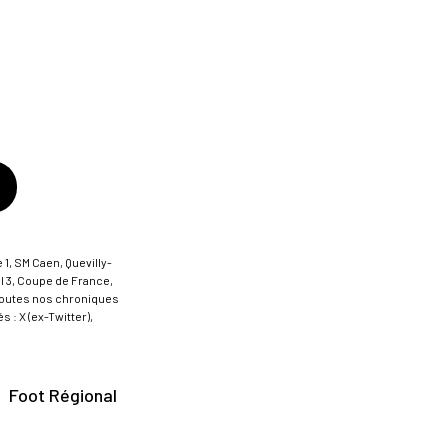
 1, SM Caen, Quevilly-
al 3, Coupe de France,
t toutes nos chroniques
 : X (ex-Twitter),
Foot Régional