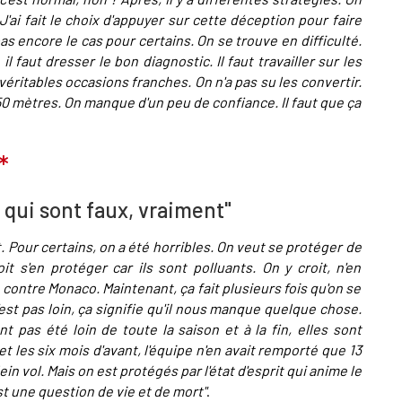
J'ai fait le choix d'appuyer sur cette déception pour faire
pas encore le cas pour certains.
On se trouve en difficulté.
il faut dresser le bon diagnostic. Il faut travailler sur les
éritables occasions franches. On n'a pas su les convertir.
,50 mètres. On manque d'un peu de confiance. Il faut que ça
*
 qui sont faux, vraiment"
ent. Pour certains, on a été horribles. On veut se protéger de
t s'en protéger car ils sont polluants. On y croit, n'en
n contre Monaco. Maintenant, ça fait plusieurs fois qu'on se
'est pas loin, ça signifie qu'il nous manque quelque chose.
t pas été loin de toute la saison et à la fin, elles sont
t les six mois d'avant, l'équipe n'en avait remporté que 13
n vol. Mais on est protégés par l'état d'esprit qui anime le
est une question de vie et de mort"
.