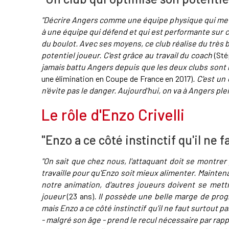
"Décrire Angers comme une équipe physique qui met 
à une équipe qui défend et qui est performante sur c
du boulot. Avec ses moyens, ce club réalise du très b
potentiel joueur. C'est grâce au travail du coach
(Sté
jamais battu Angers depuis que les deux clubs sont
une élimination en Coupe de France en 2017)
. C'est un
n'évite pas le danger. Aujourd'hui, on va à Angers plei
Le rôle d'Enzo Crivelli
"Enzo a ce côté instinctif qu'il ne f
"On sait que chez nous, l'attaquant doit se montrer 
travaille pour qu'Enzo soit mieux alimenter. Mainten
notre animation, d'autres joueurs doivent se mettr
joueur
(23 ans)
. Il possède une belle marge de progre
mais Enzo a ce côté instinctif qu'il ne faut surtout p
- malgré son âge - prend le recul nécessaire par rappo