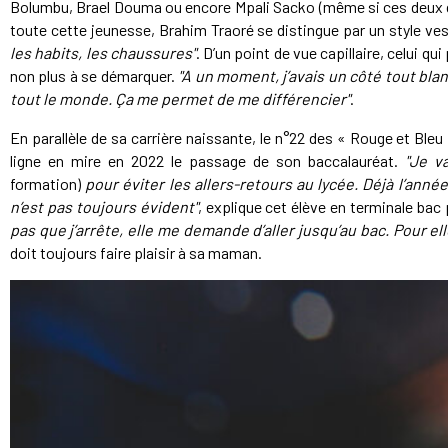
Bolumbu, Brael Douma ou encore Mpali Sacko (même si ces deux der
toute cette jeunesse, Brahim Traoré se distingue par un style ves
les habits, les chaussures"
. D’un point de vue capillaire, celui qu
non plus à se démarquer.
"A un moment, j’avais un côté tout blan
tout le monde. Ça me permet de me différencier"
.
En parallèle de sa carrière naissante, le n°22 des « Rouge et Ble
ligne en mire en 2022 le passage de son baccalauréat.
"Je v
formation)
pour éviter les allers-retours au lycée. Déjà l’anné
n’est pas toujours évident"
, explique cet élève en terminale ba
pas que j’arrête, elle me demande d’aller jusqu’au bac. Pour elle,
doit toujours faire plaisir à sa maman.