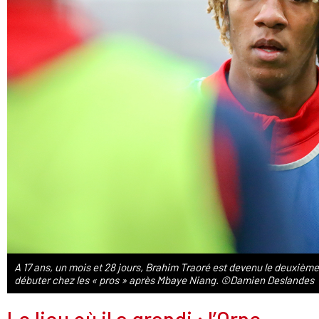
A 17 ans, un mois et 28 jours, Brahim Traoré est devenu le deuxième 
débuter chez les « pros » après Mbaye Niang. ©Damien Deslandes
Le lieu où il a grandi : l’Orne