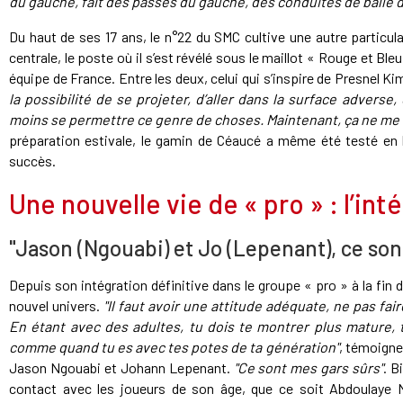
du gauche, fait des passes du gauche, des conduites de balle d
Du haut de ses 17 ans, le n°22 du SMC cultive une autre particula
centrale, le poste où il s’est révélé sous le maillot « Rouge et Bleu
équipe de France. Entre les deux, celui qui s’inspire de Presnel 
la possibilité de se projeter, d’aller dans la surface advers
moins se permettre ce genre de choses. Maintenant, ça ne me d
préparation estivale, le gamin de Céaucé a même été testé en la
succès.
Une nouvelle vie de « pro » : l’int
"Jason (Ngouabi) et Jo (Lepenant), ce son
Depuis son intégration définitive dans le groupe « pro » à la fin
nouvel univers.
"Il faut avoir une attitude adéquate, ne pas fair
En étant avec des adultes, tu dois te montrer plus mature, 
comme quand tu es avec tes potes de ta génération"
, témoigne 
Jason Ngouabi et Johann Lepenant.
"Ce sont mes gars sûrs"
. B
contact avec les joueurs de son âge, que ce soit Abdoulaye 