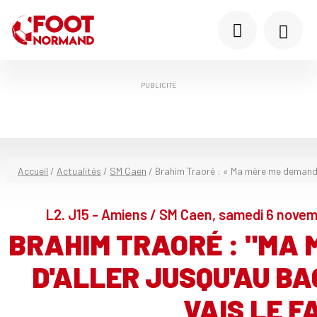
PUBLICITÉ
Accueil
/
Actualités
/
SM Caen
/
Brahim Traoré : « Ma mère me demande d’
L2. J15 - Amiens / SM Caen, samedi 6 novem
BRAHIM TRAORÉ : "MA
D'ALLER JUSQU'AU BAC
VAIS LE F