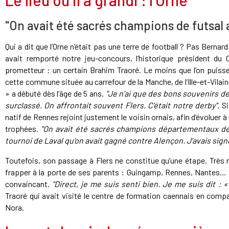
"On avait été sacrés champions de futsal 
Qui a dit que l’Orne n’était pas une terre de football ? Pas Bernar
avait remporté notre jeu-concours, l’historique président du
prometteur : un certain Brahim Traoré. Le moins que l’on puisse d
cette commune située au carrefour de la Manche, de l’Ille-et-Vilai
» a débuté dès l’âge de 5 ans.
"Je n’ai que des bons souvenirs de
surclassé. On affrontait souvent Flers. C’était notre derby"
. S
natif de Rennes rejoint justement le voisin ornais, afin d’évoluer à 
trophées.
"On avait été sacrés champions départementaux de fu
tournoi de Laval qu’on avait gagné contre Alençon. J’avais sign
Toutefois, son passage à Flers ne constitue qu’une étape. Très 
frapper à la porte de ses parents : Guingamp, Rennes, Nantes… M
convaincant.
"Direct, je me suis senti bien. Je me suis dit : «
Traoré qui avait visité le centre de formation caennais en comp
Nora.