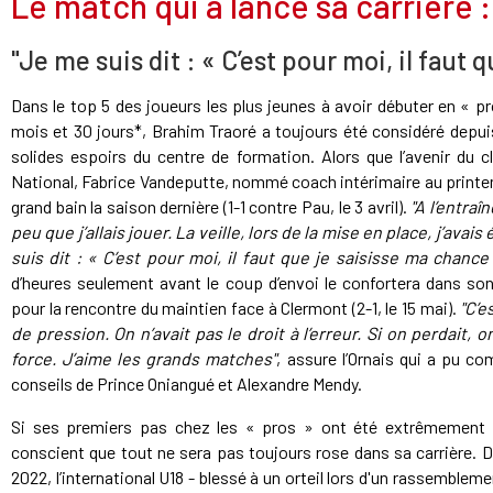
Le match qui a lancé sa carrière 
"Je me suis dit : « C’est pour moi, il faut
Dans le top 5 des joueurs les plus jeunes à avoir débuter en « pr
mois et 30 jours*, Brahim Traoré a toujours été considéré depui
solides espoirs du centre de formation. Alors que l’avenir du 
National, Fabrice Vandeputte, nommé coach intérimaire au printem
grand bain la saison dernière (1-1 contre Pau, le 3 avril).
"A l’entra
peu que j’allais jouer. La veille, lors de la mise en place, j’avai
suis dit : « C’est pour moi, il faut que je saisisse ma chance
d’heures seulement avant le coup d’envoi le confortera dans son
pour la rencontre du maintien face à Clermont (2-1, le 15 mai).
"C’e
de pression. On n’avait pas le droit à l’erreur. Si on perdait,
force. J’aime les grands matches"
, assure l’Ornais qui a pu c
conseils de Prince Oniangué et Alexandre Mendy.
Si ses premiers pas chez les « pros » ont été extrêmement 
conscient que tout ne sera pas toujours rose dans sa carrière. D’a
2022, l’international U18 - blessé à un orteil lors d'un rassemblem