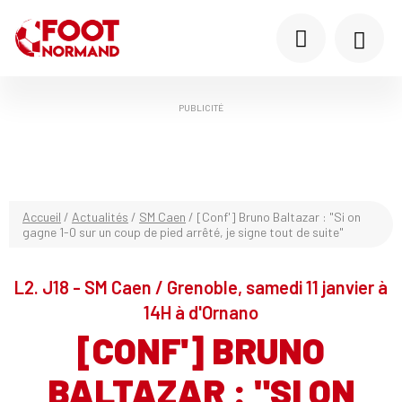
PUBLICITÉ
Accueil
/
Actualités
/
SM Caen
/
[Conf'] Bruno Baltazar : "Si on
gagne 1-0 sur un coup de pied arrêté, je signe tout de suite"
L2. J18 - SM Caen / Grenoble, samedi 11 janvier à
14H à d'Ornano
[CONF'] BRUNO
BALTAZAR : "SI ON