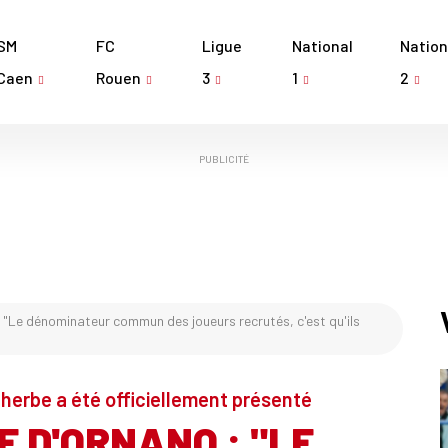
SM
FC
Ligue
National
Nation
Caen
Rouen
3
1
2
PUBLICITÉ
 "Le dénominateur commun des joueurs recrutés, c'est qu'ils
erbe a été officiellement présenté
E D'ORNANO : "LE