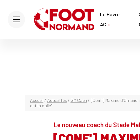
Le Havre
AC
Accueil
/
Actualités
/
SM Caen
/
[Conf'] Maxime d'Ornano :
ont la dalle"
Le nouveau coach du Stade Malh
[CONF'] MAXIM