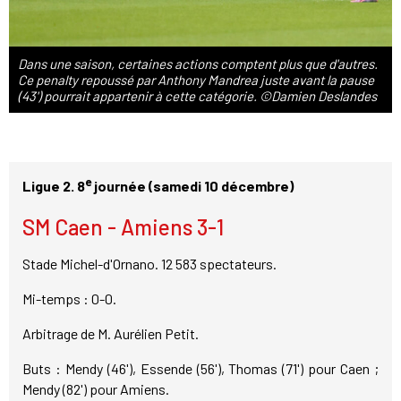
Dans une saison, certaines actions comptent plus que d'autres.
Ce penalty repoussé par Anthony Mandrea juste avant la pause
(43') pourrait appartenir à cette catégorie. ©Damien Deslandes
e
Ligue 2. 8
journée (samedi 10 décembre)
SM Caen - Amiens 3-1
Stade Michel-d'Ornano. 12 583 spectateurs.
Mi-temps : 0-0.
Arbitrage de M. Aurélien Petit.
Buts : Mendy (46'), Essende (56'), Thomas (71') pour Caen ;
Mendy (82') pour Amiens.