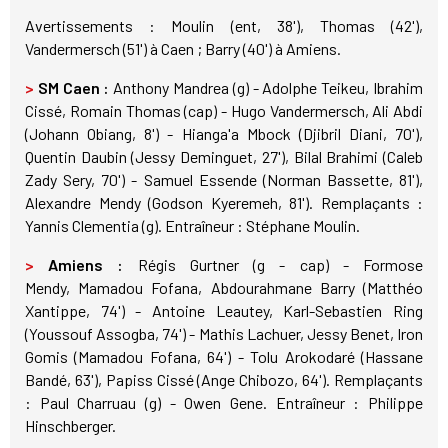
Avertissements : Moulin (ent, 38'), Thomas (42'),
Vandermersch (51') à Caen ; Barry (40') à Amiens.
>
SM Caen :
Anthony Mandrea (g) - Adolphe Teikeu, Ibrahim
Cissé, Romain Thomas (cap) - Hugo Vandermersch, Ali Abdi
(Johann Obiang, 8') - Hianga'a Mbock (Djibril Diani, 70'),
Quentin Daubin (Jessy Deminguet, 27'), Bilal Brahimi (Caleb
Zady Sery, 70') - Samuel Essende (Norman Bassette, 81'),
Alexandre Mendy (Godson Kyeremeh, 81'). Remplaçants :
Yannis Clementia (g). Entraîneur : Stéphane Moulin.
>
Amiens :
Régis Gurtner (g - cap) - Formose
Mendy, Mamadou Fofana, Abdourahmane Barry (Matthéo
Xantippe, 74') - Antoine Leautey, Karl-Sebastien Ring
(Youssouf Assogba, 74') - Mathis Lachuer, Jessy Benet, Iron
Gomis (Mamadou Fofana, 64') - Tolu Arokodaré (Hassane
Bandé, 63'), Papiss Cissé (Ange Chibozo, 64'). Remplaçants
: Paul Charruau (g) - Owen Gene. Entraîneur : Philippe
Hinschberger.