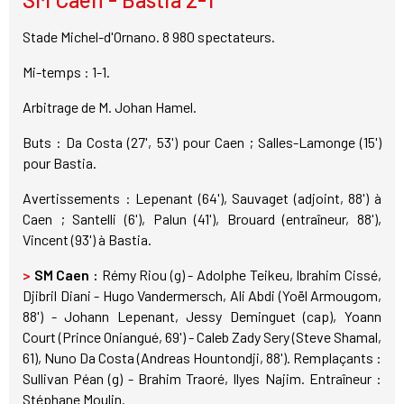
Stade Michel-d'Ornano. 8 980 spectateurs.
Mi-temps : 1-1.
Arbitrage de M. Johan Hamel.
Buts : Da Costa (27', 53') pour Caen ; Salles-Lamonge (15')
pour Bastia.
Avertissements : Lepenant (64'), Sauvaget (adjoint, 88') à
Caen ; Santelli (6'), Palun (41'), Brouard (entraîneur, 88'),
Vincent (93') à Bastia.
>
SM Caen :
Rémy Riou (g) - Adolphe Teikeu, Ibrahim Cissé,
Djibril Diani - Hugo Vandermersch, Ali Abdi (Yoël Armougom,
88') - Johann Lepenant, Jessy Deminguet (cap), Yoann
Court (Prince Oniangué, 69') - Caleb Zady Sery (Steve Shamal,
61), Nuno Da Costa (Andreas Hountondji, 88'). Remplaçants :
Sullivan Péan (g) - Brahim Traoré, Ilyes Najim. Entraîneur :
Stéphane Moulin.