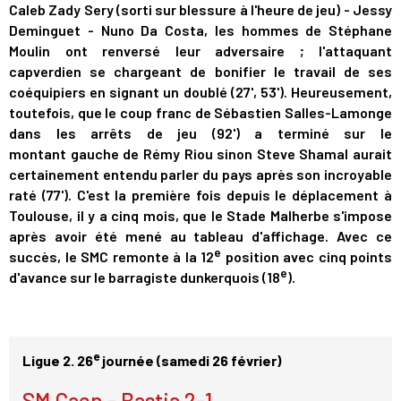
Caleb Zady Sery (sorti sur blessure à l'heure de jeu) - Jessy
Deminguet - Nuno Da Costa, les hommes de Stéphane
Moulin ont renversé leur adversaire ; l'attaquant
capverdien se chargeant de bonifier le travail de ses
coéquipiers en signant un doublé (27', 53'). Heureusement,
toutefois, que le coup franc de Sébastien Salles-Lamonge
dans les arrêts de jeu (92') a terminé sur le
montant gauche de Rémy Riou sinon Steve Shamal aurait
certainement entendu parler du pays après son incroyable
raté (77'). C'est la première fois depuis le déplacement à
Toulouse, il y a cinq mois, que le Stade Malherbe s'impose
après avoir été mené au tableau d'affichage. Avec ce
e
succès, le SMC remonte à la 12
position avec cinq points
e
d'avance sur le barragiste dunkerquois (18
).
e
Ligue 2. 26
journée (samedi 26 février)
SM Caen - Bastia 2-1