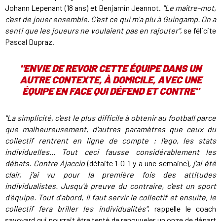
Johann Lepenant (18 ans) et Benjamin Jeannot.
"Le maître-mot,
c'est de jouer ensemble. C'est ce qui m'a plu à Guingamp. On a
senti que les joueurs ne voulaient pas en rajouter"
, se félicite
Pascal Dupraz.
"ENVIE DE REVOIR CETTE ÉQUIPE DANS UN
AUTRE CONTEXTE, À DOMICILE, AVEC UNE
ÉQUIPE EN FACE QUI DÉFEND ET CONTRE"
"La simplicité, c'est le plus difficile à obtenir au football parce
que malheureusement, d'autres paramètres que ceux du
collectif rentrent en ligne de compte : l'ego, les stats
individuelles... Tout ceci fausse considérablement les
débats. Contre Ajaccio
(défaite 1-0 il y a une semaine)
, j'ai été
clair, j'ai vu pour la première fois des attitudes
individualistes. Jusqu'à preuve du contraire, c'est un sport
d'équipe. Tout d'abord, il faut servir le collectif et ensuite, le
collectif fera briller les individualités"
, rappelle le coach
savoyard qui pourrait être tenté de renouveler un onze de départ