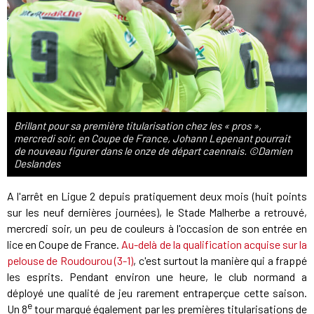
Brillant pour sa première titularisation chez les « pros »,
mercredi soir, en Coupe de France, Johann Lepenant pourrait
de nouveau figurer dans le onze de départ caennais. ©Damien
Deslandes
A l'arrêt en Ligue 2 depuis pratiquement deux mois (huit points
sur les neuf dernières journées), le Stade Malherbe a retrouvé,
mercredi soir, un peu de couleurs à l'occasion de son entrée en
lice en Coupe de France.
Au-delà de la qualification acquise sur la
pelouse de Roudourou (3-1)
, c'est surtout la manière qui a frappé
les esprits. Pendant environ une heure, le club normand a
déployé une qualité de jeu rarement entraperçue cette saison.
e
Un 8
tour marqué également par les premières titularisations de