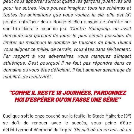
peut nous apporter surtout quand les garçons jouent les uns
pour les autres. Vous pouvez imaginer tous les schémas et
toutes les animations que vous voulez, la clé, elle est là"
,
pointe l'entraîneur des « Rouge et Bleu » avant de s'arrêter sur
son trio dans le cœur du jeu.
"Contre Guingamp, on avait
demandé aux garçons de jouer le plus simple possible, de
limiter au maximum le nombre de touches de balle. Quand
vous alignez ce milieu de terrain, vous êtes dans l'évitement.
Par rapport à vos adversaires, vous manquez d'impact
athlétique. C'est pourquoi il ne faut pas répondre dans ce
domaine où vous êtes déficient. Il faut amener davantage de
mobilité, de créativité"
.
"COMME IL RESTE 18 JOURNÉES, PARDONNEZ
MOI D'ESPÉRER QU'ON FASSE UNE SÉRIE"
e
Quel que soit le onze couché sur la feuille, le Stade Malherbe (9
)
se doit de renouer avec le succès, sous peine d'être
définitivement décroché du Top 5.
"On sait où on en est, où on