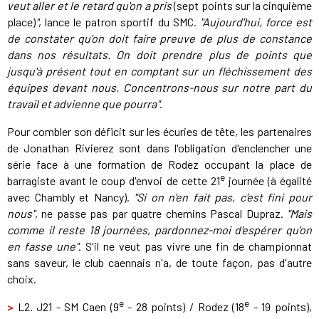
veut aller et le retard qu'on a pris
(sept points sur la cinquième
place)
"
, lance le patron sportif du SMC.
"Aujourd'hui, force est
de constater qu'on doit faire preuve de plus de constance
dans nos résultats. On doit prendre plus de points que
jusqu'à présent tout en comptant sur un fléchissement des
équipes devant nous. Concentrons-nous sur notre part du
travail et advienne que pourra"
.
Pour combler son déficit sur les écuries de tête, les partenaires
de Jonathan Rivierez sont dans l'obligation d'enclencher une
série face à une formation de Rodez occupant la place de
e
barragiste avant le coup d'envoi de cette 21
journée (à égalité
avec Chambly et Nancy).
"Si on n'en fait pas, c'est fini pour
nous"
, ne passe pas par quatre chemins Pascal Dupraz.
"Mais
comme il reste 18 journées, pardonnez-moi d'espérer qu'on
en fasse une"
. S'il ne veut pas vivre une fin de championnat
sans saveur, le club caennais n'a, de toute façon, pas d'autre
choix.
e
e
>
L2. J21 - SM Caen (9
- 28 points) / Rodez (18
- 19 points),