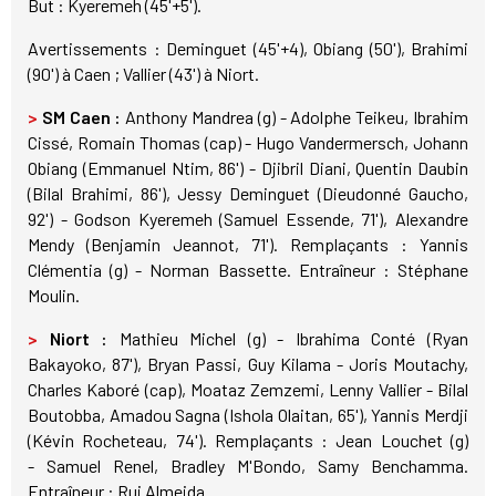
But : Kyeremeh (45'+5').
Avertissements : Deminguet (45'+4), Obiang (50'), Brahimi
(90') à Caen ; Vallier (43') à Niort.
>
SM Caen :
Anthony Mandrea (g) - Adolphe Teikeu, Ibrahim
Cissé, Romain Thomas (cap) - Hugo Vandermersch, Johann
Obiang (Emmanuel Ntim, 86') - Djibril Diani, Quentin Daubin
(Bilal Brahimi, 86'), Jessy Deminguet (Dieudonné Gaucho,
92') - Godson Kyeremeh (Samuel Essende, 71'), Alexandre
Mendy (Benjamin Jeannot, 71'). Remplaçants : Yannis
Clémentia (g) - Norman Bassette. Entraîneur : Stéphane
Moulin.
>
Niort :
Mathieu Michel (g) - Ibrahima Conté (Ryan
Bakayoko, 87'), Bryan Passi, Guy Kilama - Joris Moutachy,
Charles Kaboré (cap), Moataz Zemzemi, Lenny Vallier - Bilal
Boutobba, Amadou Sagna (Ishola Olaitan, 65'), Yannis Merdji
(Kévin Rocheteau, 74'). Remplaçants : Jean Louchet (g)
- Samuel Renel, Bradley M'Bondo, Samy Benchamma.
Entraîneur : Rui Almeida.