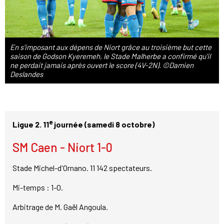
En s'imposant aux dépens de Niort grâce au troisième but cette
saison de Godson Kyeremeh, le Stade Malherbe a confirmé qu'il
ne perdait jamais après ouvert le score (4V-2N). ©Damien
Deslandes
e
Ligue 2. 11
journée (samedi 8 octobre)
SM Caen - Niort 1-0
Stade Michel-d'Ornano. 11 142 spectateurs.
Mi-temps : 1-0.
Arbitrage de M. Gaël Angoula.