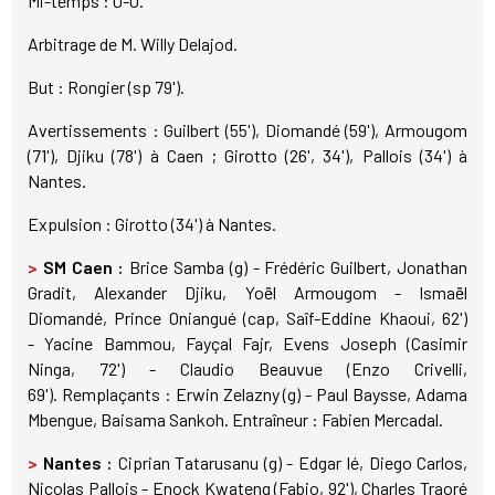
Mi-temps : 0-0.
Arbitrage de M. Willy Delajod.
But : Rongier (sp 79').
Avertissements : Guilbert (55'), Diomandé (59'), Armougom
(71'), Djiku (78') à Caen ; Girotto (26', 34'), Pallois (34') à
Nantes.
Expulsion : Girotto (34') à Nantes.
>
SM Caen :
Brice Samba (g) - Frédéric Guilbert, Jonathan
Gradit, Alexander Djiku, Yoël Armougom - Ismaël
Diomandé, Prince Oniangué (cap, Saîf-Eddine Khaoui, 62')
- Yacine Bammou, Fayçal Fajr, Evens Joseph (Casimir
Ninga, 72') - Claudio Beauvue (Enzo Crivelli,
69'). Remplaçants : Erwin Zelazny (g) - Paul Baysse, Adama
Mbengue, Baisama Sankoh. Entraîneur : Fabien Mercadal.
>
Nantes :
Ciprian Tatarusanu (g) - Edgar Ié, Diego Carlos,
Nicolas Pallois - Enock Kwateng (Fabio, 92'), Charles Traoré