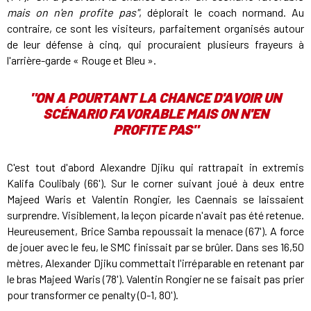
mais on n'en profite pas"
, déplorait le coach normand. Au
contraire, ce sont les visiteurs, parfaitement organisés autour
de leur défense à cinq, qui procuraient plusieurs frayeurs à
l'arrière-garde « Rouge et Bleu ».
"ON A POURTANT LA CHANCE D'AVOIR UN
SCÉNARIO FAVORABLE MAIS ON N'EN
PROFITE PAS"
C'est tout d'abord Alexandre Djiku qui rattrapait in extremis
Kalifa Coulibaly (66'). Sur le corner suivant joué à deux entre
Majeed Waris et Valentin Rongier, les Caennais se laissaient
surprendre. Visiblement, la leçon picarde n'avait pas été retenue.
Heureusement, Brice Samba repoussait la menace (67'). A force
de jouer avec le feu, le SMC finissait par se brûler. Dans ses 16,50
mètres, Alexander Djiku commettait l'irréparable en retenant par
le bras Majeed Waris (78'). Valentin Rongier ne se faisait pas prier
pour transformer ce penalty (0-1, 80').