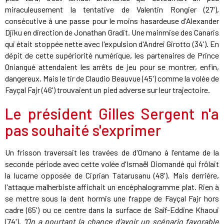
miraculeusement la tentative de Valentin Rongier (27'),
consécutive à une passe pour le moins hasardeuse d'Alexander
Djiku en direction de Jonathan Gradit. Une mainmise des Canaris
qui était stoppée nette avec l'expulsion d'Andrei Girotto (34'). En
dépit de cette supériorité numérique, les partenaires de Prince
Oniangué attendaient les arrêts de jeu pour se montrer, enfin,
dangereux. Mais le tir de Claudio Beauvue (45') comme la volée de
Fayçal Fajr (46') trouvaient un pied adverse sur leur trajectoire.
Le président Gilles Sergent n'a
pas souhaité s'exprimer
Un frisson traversait les travées de d'Ornano à l'entame de la
seconde période avec cette volée d'Ismaël Diomandé qui frôlait
la lucarne opposée de Ciprian Tatarusanu (48'). Mais derrière,
l'attaque malherbiste affichait un encéphalogramme plat. Rien à
se mettre sous la dent hormis une frappe de Fayçal Fajr hors
cadre (65') ou ce centre dans la surface de Saîf-Eddine Khaoui
(74').
"On a pourtant la chance d'avoir un scénario favorable