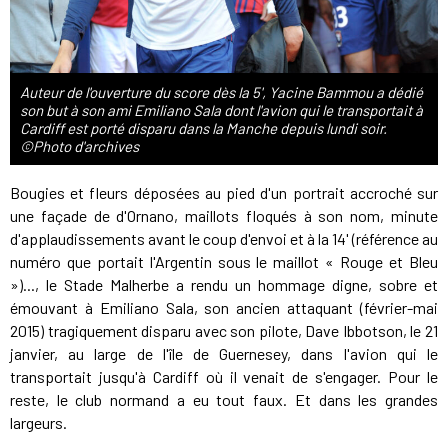
Auteur de l'ouverture du score dès la 5', Yacine Bammou a dédié
son but à son ami Emiliano Sala dont l'avion qui le transportait à
Cardiff est porté disparu dans la Manche depuis lundi soir.
©Photo d'archives
Bougies et fleurs déposées au pied d'un portrait accroché sur
une façade de d'Ornano, maillots floqués à son nom, minute
d'applaudissements avant le coup d'envoi et à la 14' (référence au
numéro que portait l'Argentin sous le maillot « Rouge et Bleu
»)..., le Stade Malherbe a rendu un hommage digne, sobre et
émouvant à Emiliano Sala, son ancien attaquant (février-mai
2015) tragiquement disparu avec son pilote, Dave Ibbotson, le 21
janvier, au large de l'île de Guernesey, dans l'avion qui le
transportait jusqu'à Cardiff où il venait de s'engager. Pour le
reste, le club normand a eu tout faux. Et dans les grandes
largeurs.