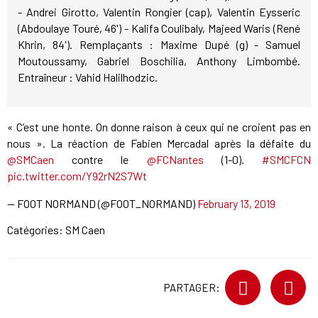
- Andrei Girotto, Valentin Rongier (cap), Valentin Eysseric
(Abdoulaye Touré, 46') - Kalifa Coulibaly, Majeed Waris (René
Khrin, 84'). Remplaçants : Maxime Dupé (g) - Samuel
Moutoussamy, Gabriel Boschilia, Anthony Limbombé.
Entraîneur : Vahid Halilhodzic.
« C’est une honte. On donne raison à ceux qui ne croient pas en
nous ». La réaction de Fabien Mercadal après la défaite du
@SMCaen
contre le
@FCNantes
(1-0).
#SMCFCN
pic.twitter.com/Y92rN2S7Wt
— FOOT NORMAND (@FOOT_NORMAND)
February 13, 2019
Catégories:
SM Caen
PARTAGER: