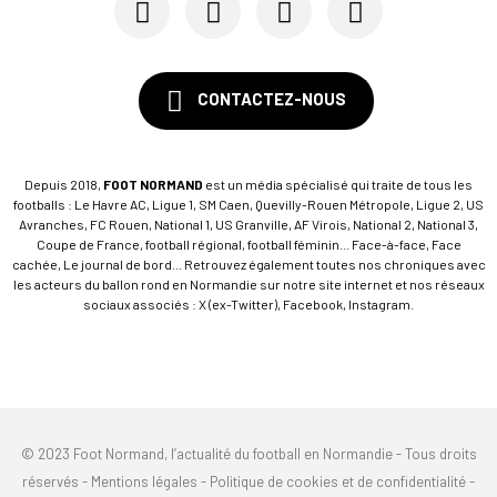
CONTACTEZ-NOUS
Depuis 2018,
FOOT NORMAND
est un média spécialisé qui traite de tous les
footballs : Le Havre AC, Ligue 1, SM Caen, Quevilly-Rouen Métropole, Ligue 2, US
Avranches, FC Rouen, National 1, US Granville, AF Virois, National 2, National 3,
Coupe de France, football régional, football féminin... Face-à-face, Face
cachée, Le journal de bord... Retrouvez également toutes nos chroniques avec
les acteurs du ballon rond en Normandie sur notre site internet et nos réseaux
sociaux associés : X (ex-Twitter), Facebook, Instagram.
© 2023 Foot Normand, l’actualité du football en Normandie - Tous droits
réservés -
Mentions légales
-
Politique de cookies et de confidentialité
-