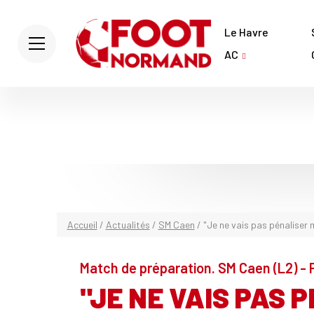
Le Havre
AC
Accueil
/
Actualités
/
SM Caen
/
"Je ne vais pas pénaliser 
Match de préparation. SM Caen (L2) - Pa
"JE NE VAIS PAS 