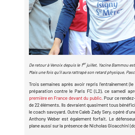
er
De retour à Venoix depuis le 1
juillet, Yacine Bammou est
Mais une fois qu'il aura rattrapé son retard physique, Pas
Trois semaines après avoir repris l'entraînement (l
préparation contre le Paris FC (L2), ce samedi ap
première en France devant du public.
Pour ce rendez
de 22 éléments. Ils devraient quasiment tous bénéfic
le coach savoyard. Outre Caleb Zady Sery, opéré d'un
Anthony Weber est également forfait. Le défenseur 
plane aussi sur la présence de Nicholas Gioacchini (do