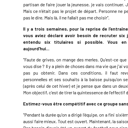
partisan de faire jouer la jeunesse, je vais continuer. J
Mais ce n'était pas le projet de départ. Personne ne pe
pas le dire. Mais là, il ne fallait pas me choisir".
Il y a trois semaines, pour la reprise de l'entraîne
vous aviez déclaré avoir besoin de recruter six 
entendu six titulaires si possible. Vous en
aujourd'hui...
"Faute de grives, on mange des merles. Qu'est-ce que
vous dise ? Il y a plein de choses dans ma vie que j'ai vo
pas pu obtenir. Dans ces conditions, il faut rev
personnelles et ses souhaits à la baisse puisqu'on s
(après celui de cet hiver) et je pense que dans un de
Mon objectif, c'est de tirer la quintessence de l'effecti
Estimez-vous être compétitif avec ce groupe sans
"Pendant la durée qu'on a dirigé l'équipe, on a fini sixi
aussi faire mieux. Tout est ouvert. Maintenant, la saiso
Pas besoin d'avoir été un expert du football pour s'ape