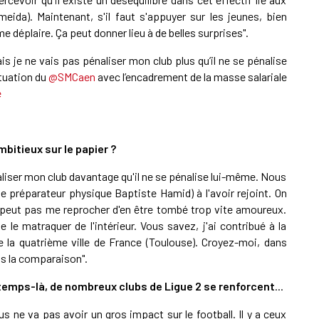
ida). Maintenant, s'il faut s'appuyer sur les jeunes, bien
 déplaire. Ça peut donner lieu à de belles surprises".
is je ne vais pas pénaliser mon club plus qu’il ne se pénalise
ituation du ⁦
@SMCaen
⁩ avec l’encadrement de la masse salariale
e
bitieux sur le papier ?
aliser mon club davantage qu'il ne se pénalise lui-même. Nous
 préparateur physique Baptiste Hamid) à l'avoir rejoint. On
ne peut pas me reprocher d'en être tombé trop vite amoureux.
e le matraquer de l'intérieur. Vous savez, j'ai contribué à la
 de la quatrième ville de France (Toulouse). Croyez-moi, dans
s la comparaison".
emps-là, de nombreux clubs de Ligue 2 se renforcent
...
us ne va pas avoir un gros impact sur le football. Il y a ceux