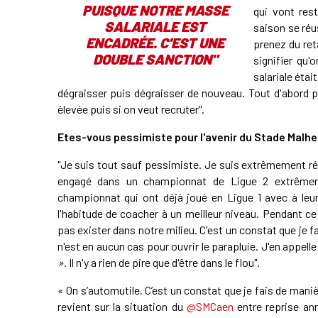
PUISQUE NOTRE MASSE
qui vont rest
SALARIALE EST
saison se réu
ENCADRÉE. C'EST UNE
prenez du ret
DOUBLE SANCTION"
signifier qu'
salariale étai
dégraisser puis dégraisser de nouveau. Tout d'abord p
élevée puis si on veut recruter".
Etes-vous pessimiste pour l'avenir du Stade Malhe
"Je suis tout sauf pessimiste. Je suis extrêmement ré
engagé dans un championnat de Ligue 2 extrêmem
championnat qui ont déjà joué en Ligue 1 avec à leur
l'habitude de coacher à un meilleur niveau. Pendant 
pas exister dans notre milieu. C'est un constat que je f
n'est en aucun cas pour ouvrir le parapluie. J'en appelle 
»
. Il n'y a rien de pire que d'être dans le flou".
« On s’automutile. C’est un constat que je fais de maniè
revient sur la situation du ⁦
@SMCaen
⁩ entre reprise a