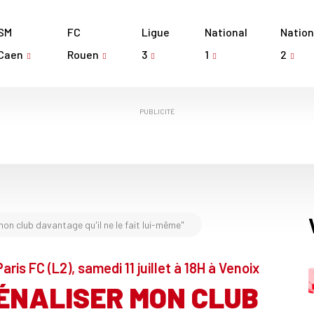
SM
FC
Ligue
National
Nation
Caen
Rouen
3
1
2
PUBLICITÉ
mon club davantage qu'il ne le fait lui-même"
ris FC (L2), samedi 11 juillet à 18H à Venoix
PÉNALISER MON CLUB