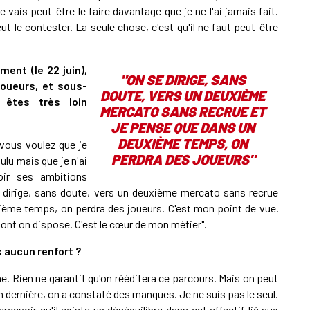
e vais peut-être le faire davantage que je ne l'ai jamais fait.
ut le contester. La seule chose, c'est qu'il ne faut peut-être
ment (le 22 juin),
"ON SE DIRIGE, SANS
joueurs, et sous-
DOUTE, VERS UN DEUXIÈME
 êtes très loin
MERCATO SANS RECRUE ET
JE PENSE QUE DANS UN
DEUXIÈME TEMPS, ON
 vous voulez que je
PERDRA DES JOUEURS"
ulu mais que je n'ai
oir ses ambitions
e dirige, sans doute, vers un deuxième mercato sans recrue
uxième temps, on perdra des joueurs. C'est mon point de vue.
f dont on dispose. C'est le cœur de mon métier".
 aucun renfort ?
ème. Rien ne garantit qu'on rééditera ce parcours. Mais on peut
n dernière, on a constaté des manques. Je ne suis pas le seul.
rcevoir qu'il existe un déséquilibre dans cet effectif lié aux