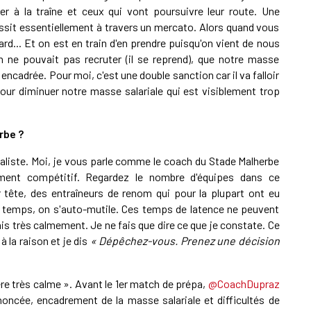
er à la traîne et ceux qui vont poursuivre leur route. Une
ssit essentiellement à travers un mercato. Alors quand vous
ard... Et on est en train d'en prendre puisqu'on vient de nous
on ne pouvait pas recruter (il se reprend), que notre masse
t encadrée. Pour moi, c'est une double sanction car il va falloir
our diminuer notre masse salariale qui est visiblement trop
rbe ?
aliste. Moi, je vous parle comme le coach du Stade Malherbe
ent compétitif. Regardez le nombre d'équipes dans ce
 tête, des entraîneurs de renom qui pour la plupart ont eu
ce temps, on s'auto-mutile. Ces temps de latence ne peuvent
ais très calmement. Je ne fais que dire ce que je constate. Ce
à la raison et je dis
« Dépêchez-vous. Prenez une décision
re très calme ». Avant le 1er match de prépa, ⁦
@CoachDupraz
nnoncée, encadrement de la masse salariale et difficultés de