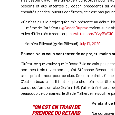
besoins et aux attentes du coach précédent (Rui Alme
encadrés par des joueurs confirmés, ce n'est pas pour me
«Ce n’est plus le projet qu’on m’a présenté au début. Ma
lui-même de l’intérieur» ⁦
@CoachDupraz
⁩ revient sur la s
et les difficultés à recruter
pic.twitter.com/9izyBWGi0
— Mathieu Billeaud (@MatBilleaud)
July 10, 2020
Pouvez-vous vous contenter de ce projet, moins am
"Qu'est-ce que voulez que je fasse ? Je ne vais pas pén
sommes trois (avec son adjoint Stéphane Bernard et le
s'est pris d'amour pour ce club. On en a le droit. On 
C'est un beau club. Il faut en prendre soin et arrêter d
construction d'un club (Evian TG), j'ai entraîné celui
beaucoup de domaines, le Stade Malherbe ne souffre pa
Pendant ce t
"ON EST EN TRAIN DE
PRENDRE DU RETARD
"Le coronavir