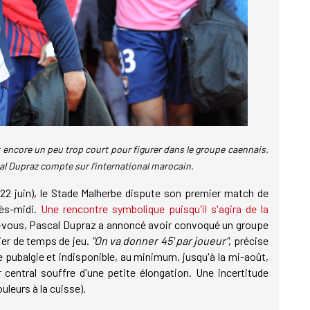
 encore un peu trop court pour figurer dans le groupe caennais.
cal Dupraz compte sur l'international marocain.
e 22 juin), le Stade Malherbe dispute son premier match de
rès-midi.
Une rencontre symbolique puisqu'il s'agira de la
-vous, Pascal Dupraz a annoncé avoir convoqué un groupe
ier de temps de jeu.
"On va donner 45' par joueur"
, précise
e pubalgie et indisponible, au minimum, jusqu'à la mi-août,
central souffre d'une petite élongation. Une incertitude
uleurs à la cuisse).