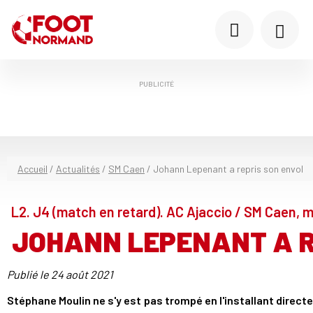
PUBLICITÉ
Accueil
/
Actualités
/
SM Caen
/
Johann Lepenant a repris son envol
L2. J4 (match en retard). AC Ajaccio / SM Caen, m
JOHANN LEPENANT A R
Publié le
24 août 2021
Stéphane Moulin ne s'y est pas trompé en l'installant direc