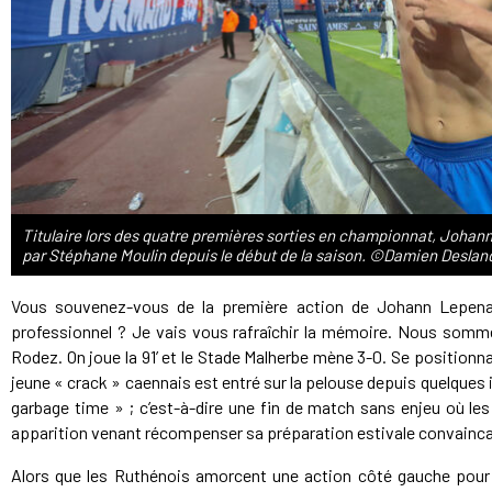
Titulaire lors des quatre premières sorties en championnat, Johann 
par Stéphane Moulin depuis le début de la saison. ©Damien Deslan
Vous souvenez-vous de la première action de Johann Lepen
professionnel ? Je vais vous rafraîchir la mémoire. Nous somm
Rodez. On joue la 91’ et le Stade Malherbe mène 3-0. Se positionnan
jeune « crack » caennais est entré sur la pelouse depuis quelques 
garbage time » ; c’est-à-dire une fin de match sans enjeu où le
apparition venant récompenser sa préparation estivale convaincan
Alors que les Ruthénois amorcent une action côté gauche pour