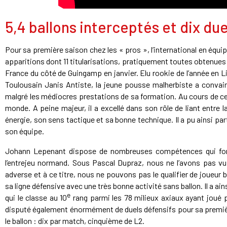
5,4 ballons interceptés et dix du
Pour sa première saison chez les « pros », l’international en équ
apparitions dont 11 titularisations, pratiquement toutes obtenues
France du côté de Guingamp en janvier. Elu rookie de l’année en 
Toulousain Janis Antiste, la jeune pousse malherbiste a convain
malgré les médiocres prestations de sa formation. Au cours de cet
monde. A peine majeur, il a excellé dans son rôle de liant entre 
énergie, son sens tactique et sa bonne technique. Il a pu ainsi par
son équipe.
Johann Lepenant dispose de nombreuses compétences qui font de
l’entrejeu normand. Sous Pascal Dupraz, nous ne l’avons pas vu
adverse et à ce titre, nous ne pouvons pas le qualifier de joueur b
sa ligne défensive avec une très bonne activité sans ballon. Il a a
e
qui le classe au 10
rang parmi les 78 milieux axiaux ayant joué p
disputé également énormément de duels défensifs pour sa premièr
le ballon : dix par match, cinquième de L2.