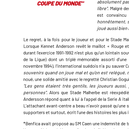
absolument pas.
COUPE DU MONDE"
libre"
. Malgré de
est convaincu 
honnêtement, si
joué aussi bien
Le regret, à la fois pour le joueur et pour le Stade Ma
Lorsque Kennet Anderson revêt le maillot « Rouge et 
durant l'exercice 1991-1992 n'est plus qu'un lointain so
de la Ligue) dont un triplé mémorable assorti d'une 
novembre 1994), l'international suédois n'a pu sauver C
souvenirs quand on joue mal et qu’on est relégué, 
noué, une solide amitié avec le regretté Christian Gogu
"Les gens étaient très gentils, les joueurs aussi
personnes"
. Alors que Stade Malherbe est réexpédi
Andersson répond quant à lui à l'appel de la Serie A ita
L'attachant avant-centre a beau n'avoir passé qu'une s
supporters et surtout, écrit l'une des histoires les plus 
*Benfica avait proposé au SM Caen une indemnité de tr