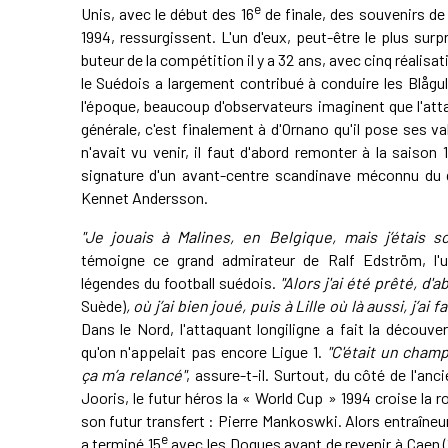
e
Unis, avec le début des 16
de finale, des souvenirs de
1994, ressurgissent. L'un d'eux, peut-être le plus sur
buteur de la compétition il y a 32 ans, avec cinq réalisat
le Suédois a largement contribué à conduire les Blågu
l'époque, beaucoup d'observateurs imaginent que l'att
générale, c'est finalement à d'Ornano qu'il pose ses v
n'avait vu venir, il faut d'abord remonter à la saison
signature d'un avant-centre scandinave méconnu du g
Kennet Andersson.
"Je jouais à Malines, en Belgique, mais j’étais s
témoigne ce grand admirateur de Ralf Edström, l'
légendes du football suédois.
"Alors j'ai été prêté, d
Suède)
, où j’ai bien joué, puis à Lille où là aussi, j’ai
Dans le Nord, l'attaquant longiligne a fait la découver
qu'on n'appelait pas encore Ligue 1.
"C'était un champ
ça m’a relancé"
, assure-t-il. Surtout, du côté de l'an
Jooris, le futur héros la « World Cup » 1994 croise la r
son futur transfert : Pierre Mankoswki. Alors entraîneur 
e
a terminé 15
avec les Dogues avant de revenir à Caen (