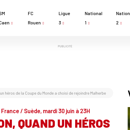
SM
FC
Ligue
National
Nation
Caen
Rouen
3
1
2
PUBLICITÉ
n héros de la Coupe du Monde a choisi de rejoindre Malherbe
 France / Suède, mardi 30 juin à 23H
N, QUAND UN HÉROS