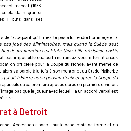
écédent mandat (1983-
possible de migrer en
s 11 buts dans ses
 de l'attaquant qu'il n'hésite pas à lui rendre hommage et à
ue pas joué des éliminatoires, mais quand la Suède s’est
hes de préparation aux États-Unis. Lille m’a laissé partir,
effet pas impossible que certains rendez-vous internationaux
ocation officielle pour la Coupe du Monde, avant même de
 alors sa parole à la fois à son mentor et au Stade Malherbe
, j'ai dit à Pierre qu’on pouvait finaliser après la Coupe du
le crépuscule de sa première époque dorée en première division,
 n'image pas que le joueur avec lequel il a un accord verbal est
nétaire.
ret à Detroit
ennet Andersson s'assoit sur le banc, mais sa forme et sa