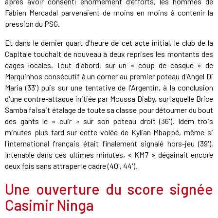
après avoir consenti énormément d'efforts, les hommes de
Fabien Mercadal parvenaient de moins en moins à contenir la
pression du PSG.
Et dans le dernier quart d'heure de cet acte initial, le club de la
Capitale touchait de nouveau à deux reprises les montants des
cages locales. Tout d'abord, sur un « coup de casque » de
Marquinhos consécutif à un corner au premier poteau d'Angel Di
Maria (33') puis sur une tentative de l'Argentin, à la conclusion
d'une contre-attaque initiée par Moussa Diaby, sur laquelle Brice
Samba faisait étalage de toute sa classe pour détourner du bout
des gants le « cuir » sur son poteau droit (36'). Idem trois
minutes plus tard sur cette volée de Kylian Mbappé, même si
l'international français était finalement signalé hors-jeu (39').
Intenable dans ces ultimes minutes, « KM7 » dégainait encore
deux fois sans attraper le cadre (40', 44').
Une ouverture du score signée
Casimir Ninga