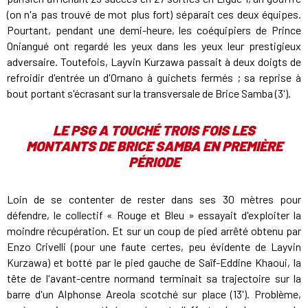
(on n'a pas trouvé de mot plus fort) séparait ces deux équipes.
Pourtant, pendant une demi-heure, les coéquipiers de Prince
Oniangué ont regardé les yeux dans les yeux leur prestigieux
adversaire. Toutefois, Layvin Kurzawa passait à deux doigts de
refroidir d'entrée un d'Ornano à guichets fermés ; sa reprise à
bout portant s'écrasant sur la transversale de Brice Samba (3').
LE PSG A TOUCHÉ TROIS FOIS LES
MONTANTS DE BRICE SAMBA EN PREMIÈRE
PÉRIODE
Loin de se contenter de rester dans ses 30 mètres pour
défendre, le collectif « Rouge et Bleu » essayait d'exploiter la
moindre récupération. Et sur un coup de pied arrêté obtenu par
Enzo Crivelli (pour une faute certes, peu évidente de Layvin
Kurzawa) et botté par le pied gauche de Saîf-Eddine Khaoui, la
tête de l'avant-centre normand terminait sa trajectoire sur la
barre d'un Alphonse Areola scotché sur place (13'). Problème,