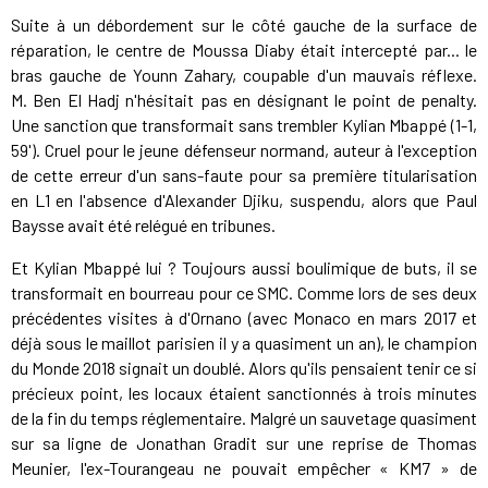
Suite à un débordement sur le côté gauche de la surface de
réparation, le centre de Moussa Diaby était intercepté par... le
bras gauche de Younn Zahary, coupable d'un mauvais réflexe.
M. Ben El Hadj n'hésitait pas en désignant le point de penalty.
Une sanction que transformait sans trembler Kylian Mbappé (1-1,
59'). Cruel pour le jeune défenseur normand, auteur à l'exception
de cette erreur d'un sans-faute pour sa première titularisation
en L1 en l'absence d'Alexander Djiku, suspendu, alors que Paul
Baysse avait été relégué en tribunes.
Et Kylian Mbappé lui ? Toujours aussi boulimique de buts, il se
transformait en bourreau pour ce SMC. Comme lors de ses deux
précédentes visites à d'Ornano (avec Monaco en mars 2017 et
déjà sous le maillot parisien il y a quasiment un an), le champion
du Monde 2018 signait un doublé. Alors qu'ils pensaient tenir ce si
précieux point, les locaux étaient sanctionnés à trois minutes
de la fin du temps réglementaire. Malgré un sauvetage quasiment
sur sa ligne de Jonathan Gradit sur une reprise de Thomas
Meunier, l'ex-Tourangeau ne pouvait empêcher « KM7 » de