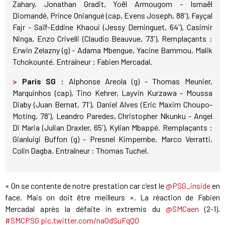
Zahary, Jonathan Gradit, Yoël Armougom - Ismaël
Diomandé, Prince Oniangué (cap, Evens Joseph, 88'), Fayçal
Fajr - Saïf-Eddine Khaoui (Jessy Deminguet, 64'), Casimir
Ninga, Enzo Crivelli (Claudio Beauvue, 73'). Remplaçants :
Erwin Zelazny (g) - Adama Mbengue, Yacine Bammou, Malik
Tchokounté. Entraîneur : Fabien Mercadal.
>
Paris SG :
Alphonse Areola (g) - Thomas Meunier,
Marquinhos (cap), Tino Kehrer, Layvin Kurzawa - Moussa
Diaby (Juan Bernat, 71'), Daniel Alves (Eric Maxim Choupo-
Moting, 78'), Leandro Paredes, Christopher Nkunku - Angel
Di Maria (Julian Draxler, 65'), Kylian Mbappé. Remplaçants :
Gianluigi Buffon (g) - Presnel Kimpembe, Marco Verratti,
Colin Dagba. Entraîneur : Thomas Tuchel.
« On se contente de notre prestation car c’est le
@PSG_inside
en
face. Mais on doit être meilleurs ». La réaction de Fabien
Mercadal après la défaite in extremis du
@SMCaen
(2-1).
#SMCPSG
pic.twitter.com/naOdSuFqQO