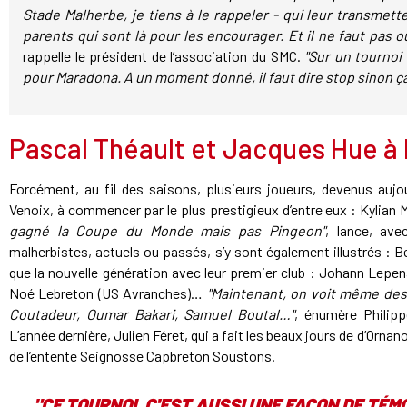
Stade Malherbe, je tiens à le rappeler - qui leur transmet
parents qui sont là pour les encourager. Et il ne faut pas ou
rappelle le président de l’association du SMC.
"Sur un tournoi 
pour Maradona. A un moment donné, il faut dire stop sinon ç
Pascal Théault et Jacques Hue à l
Forcément, au fil des saisons, plusieurs joueurs, devenus aujou
Venoix, à commencer par le plus prestigieux d’entre eux : Kylian
gagné la Coupe du Monde mais pas Pingeon"
, lance, ave
malherbistes, actuels ou passés, s’y sont également illustrés : B
que la nouvelle génération avec leur premier club : Johann Lepen
Noé Lebreton (US Avranches)…
"Maintenant, on voit même des 
Coutadeur, Oumar Bakari, Samuel Boutal…"
, énumère Philipp
L’année dernière, Julien Féret, qui a fait les beaux jours de d’Orna
de l’entente Seignosse Capbreton Soustons.
"CE TOURNOI, C'EST AUSSI UNE FAÇON DE TÉ