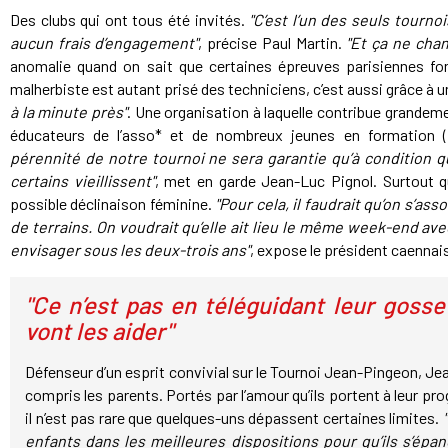
Des clubs qui ont tous été invités.
"C’est l’un des seuls tournoi
aucun frais d’engagement"
, précise Paul Martin.
"Et ça ne cha
anomalie quand on sait que certaines épreuves parisiennes fon
malherbiste est autant prisé des techniciens, c’est aussi grâce à u
à la minute près"
. Une organisation à laquelle contribue grandem
éducateurs de l’asso* et de nombreux jeunes en formation 
pérennité de notre tournoi ne sera garantie qu’à condition 
certains vieillissent"
, met en garde Jean-Luc Pignol. Surtout qu’
possible déclinaison féminine.
"Pour cela, il faudrait qu’on s’as
de terrains. On voudrait qu’elle ait lieu le même week-end avec
envisager sous les deux-trois ans"
, expose le président caennai
"Ce n’est pas en téléguidant leur goss
vont les aider"
Défenseur d’un esprit convivial sur le Tournoi Jean-Pingeon, Jea
compris les parents. Portés par l’amour qu’ils portent à leur pro
il n’est pas rare que quelques-uns dépassent certaines limites.
enfants dans les meilleures dispositions pour qu’ils s’épa