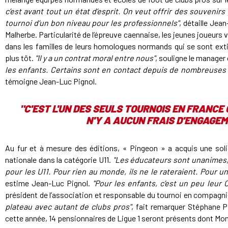
c’est avant tout un état d’esprit. On veut offrir des souvenir
tournoi d’un bon niveau pour les professionnels"
, détaille Jea
Malherbe. Particularité de l’épreuve caennaise, les jeunes joueurs
dans les familles de leurs homologues normands qui se sont exti
plus tôt.
"Il y a un contrat moral entre nous"
, souligne le manager
les enfants. Certains sont en contact depuis de nombreuses a
témoigne Jean-Luc Pignol.
"C'EST L'UN DES SEULS TOURNOIS EN FRANCE O
N'Y A AUCUN FRAIS D'ENGAGEM
Au fur et à mesure des éditions, « Pingeon » a acquis une soli
nationale dans la catégorie U11.
"Les éducateurs sont unanimes, c
pour les U11. Pour rien au monde, ils ne le rateraient. Pour u
estime Jean-Luc Pignol.
"Pour les enfants, c’est un peu leur
président de l’association et responsable du tournoi en compagnie
plateau avec autant de clubs pros"
, fait remarquer Stéphane Pi
cette année, 14 pensionnaires de Ligue 1 seront présents dont Mon