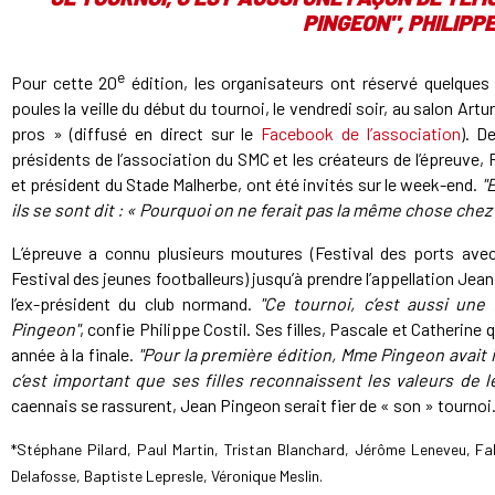
PINGEON", PHILIPP
e
Pour cette 20
édition, les organisateurs ont réservé quelques
poules la veille du début du tournoi, le vendredi soir, au salon 
pros » (diffusé en direct sur le
Facebook de l’association
). D
présidents de l’association du SMC et les créateurs de l’épreuve,
et président du Stade Malherbe, ont été invités sur le week-end.
"
ils se sont dit : « Pourquoi on ne ferait pas la même chose chez
L’épreuve a connu plusieurs moutures (Festival des ports avec 
Festival des jeunes footballeurs) jusqu’à prendre l’appellation Je
l’ex-président du club normand.
"Ce tournoi, c’est aussi un
Pingeon"
, confie Philippe Costil. Ses filles, Pascale et Catherine
année à la finale.
"Pour la première édition, Mme Pingeon avait i
c’est important que ses filles reconnaissent les valeurs de 
caennais se rassurent, Jean Pingeon serait fier de « son » tournoi
*Stéphane Pilard, Paul Martin, Tristan Blanchard, Jérôme Leneveu, Fa
Delafosse, Baptiste Lepresle, Véronique Meslin.