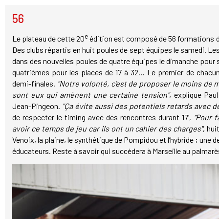
56
e
Le plateau de cette 20
édition est composé de 56 formations do
Des clubs répartis en huit poules de sept équipes le samedi. L
dans des nouvelles poules de quatre équipes le dimanche pour se 
quatrièmes pour les places de 17 à 32… Le premier de chacun
demi-finales.
"Notre volonté, c’est de proposer le moins de m
sont eux qui amènent une certaine tension"
, explique Paul
Jean-Pingeon.
"Ça évite aussi des potentiels retards avec d
de respecter le timing avec des rencontres durant 17’,
"Pour f
avoir ce temps de jeu car ils ont un cahier des charges"
, hui
Venoix, la plaine, le synthétique de Pompidou et l’hybride ; une d
éducateurs. Reste à savoir qui succédera à Marseille au palmarè