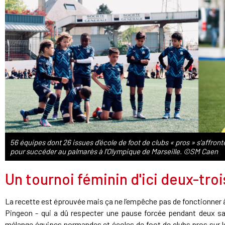
56 équipes dont 26 issues d'école de foot de clubs « pros » s'affron
pour succéder au palmarès à l'Olympique de Marseille. ©SM Caen
Un tournoi féminin d'ici deux-troi
La recette est éprouvée mais ça ne l’empêche pas de fonctionner à
Pingeon - qui a dû respecter une pause forcée pendant deux sais
mélange équipes normandes et écoles de foot de clubs pros sur l