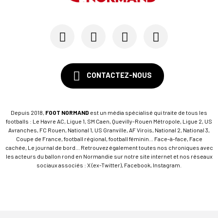
CONTACTEZ-NOUS
Depuis 2018,
FOOT NORMAND
est un média spécialisé qui traite de tous les
footballs : Le Havre AC, Ligue 1, SM Caen, Quevilly-Rouen Métropole, Ligue 2, US
Avranches, FC Rouen, National 1, US Granville, AF Virois, National 2, National 3,
Coupe de France, football régional, football féminin... Face-à-face, Face
cachée, Le journal de bord... Retrouvez également toutes nos chroniques avec
les acteurs du ballon rond en Normandie sur notre site internet et nos réseaux
sociaux associés : X (ex-Twitter), Facebook, Instagram.