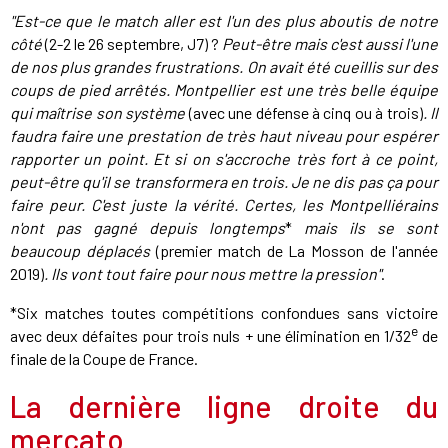
"Est-ce que le match aller est l'un des plus aboutis de notre
côté
(2-2 le 26 septembre, J7) ?
Peut-être mais c'est aussi l'une
de nos plus grandes frustrations. On avait été cueillis sur des
coups de pied arrêtés. Montpellier est une très belle équipe
qui maîtrise son système
(avec une défense à cinq ou à trois)
. Il
faudra faire une prestation de très haut niveau pour espérer
rapporter un point. Et si on s'accroche très fort à ce point,
peut-être qu'il se transformera en trois. Je ne dis pas ça pour
faire peur. C'est juste la vérité. Certes, les Montpelliérains
n'ont pas gagné depuis longtemps
*
mais ils se sont
beaucoup déplacés
(premier match de La Mosson de l'année
2019)
. Ils vont tout faire pour nous mettre la pression"
.
*Six matches toutes compétitions confondues sans victoire
e
avec deux défaites pour trois nuls + une élimination en 1/32
de
finale de la Coupe de France.
La dernière ligne droite du
mercato