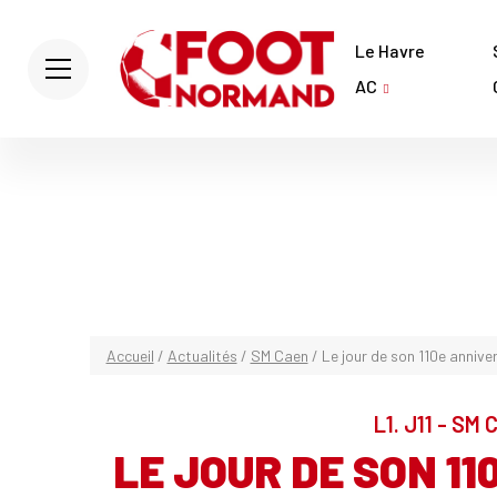
Le Havre
AC
Accueil
/
Actualités
/
SM Caen
/
Le jour de son 110e annive
L1. J11 - SM 
LE JOUR DE SON 11