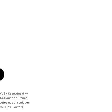
 1, SM Caen, Quevilly-
al 3, Coupe de France,
t toutes nos chroniques
 : X (ex-Twitter),