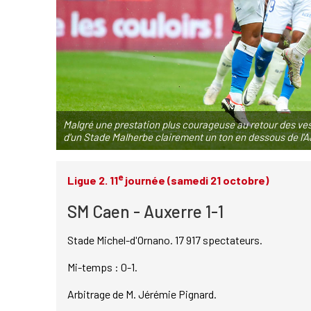
Malgré une prestation plus courageuse au retour des vesti
d'un Stade Malherbe clairement un ton en dessous de l
e
Ligue 2. 11
journée (samedi 21 octobre)
SM Caen - Auxerre 1-1
Stade Michel-d'Ornano. 17 917 spectateurs.
Mi-temps : 0-1.
Arbitrage de M. Jérémie Pignard.