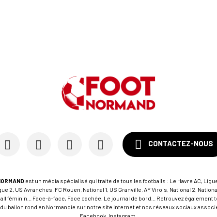
CONTACTEZ-NOUS
NORMAND
est un média spécialisé qui traite de tous les footballs : Le Havre AC, Ligue
e 2, US Avranches, FC Rouen, National 1, US Granville, AF Virois, National 2, Nation
tball féminin... Face-à-face, Face cachée, Le journal de bord... Retrouvez égalemen
du ballon rond en Normandie sur notre site internet et nos réseaux sociaux associés
Facebook, Instagram.