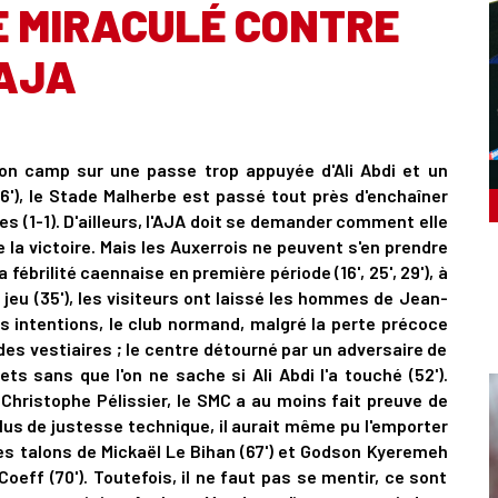
 MIRACULÉ CONTRE
'AJA
on camp sur une passe trop appuyée d'Ali Abdi et un
'), le Stade Malherbe est passé tout près d'enchaîner
s (1-1). D'ailleurs, l'AJA doit se demander comment elle
 la victoire. Mais les Auxerrois ne peuvent s'en prendre
fébrilité caennaise en première période (16', 25', 29'), à
jeu (35'), les visiteurs ont laissé les hommes de Jean-
s intentions, le club normand, malgré la perte précoce
des vestiaires ; le centre détourné par un adversaire de
s sans que l'on ne sache si Ali Abdi l'a touché (52').
Christophe Pélissier, le SMC a au moins fait preuve de
us de justesse technique, il aurait même pu l'emporter
s talons de Mickaël Le Bihan (67') et Godson Kyeremeh
oeff (70'). Toutefois, il ne faut pas se mentir, ce sont