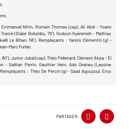
e.
rre.
, Emmanuel Ntim, Romain Thomas (cap), Ali Abdi - Yoann
 Traoré (Diabé Bolumbu, 79'), Godson Kyeremeh - Mathias
kaël Le Bihan, 56'). Remplaçants : Yannis Clémentin (g) -
ean-Marc Furlan.
 80'), Junior Jubal (cap), Théo Pellenard, Clément Akpa - El
on - Gaëtan Perrin, Gauthier Hein, Ado Onaiwu (Lassine
. Remplaçants : Théo De Percin (g) - Saad Agouzoul, Eros
PARTAGER: