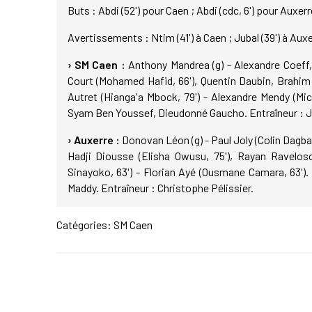
Buts : Abdi (52') pour Caen ; Abdi (cdc, 6') pour Auxerr
Avertissements : Ntim (41') à Caen ; Jubal (39') à Auxe
› SM Caen :
Anthony Mandrea (g) - Alexandre Coeff
Court (Mohamed Hafid, 66'), Quentin Daubin, Brahim
Autret (Hianga'a Mbock, 79') - Alexandre Mendy (Mic
Syam Ben Youssef, Dieudonné Gaucho. Entraîneur : J
› Auxerre :
Donovan Léon (g) - Paul Joly (Colin Dagba,
Hadji Diousse (Elisha Owusu, 75'), Rayan Ravelos
Sinayoko, 63') - Florian Ayé (Ousmane Camara, 63')
Maddy. Entraîneur : Christophe Pélissier.
Catégories:
SM Caen