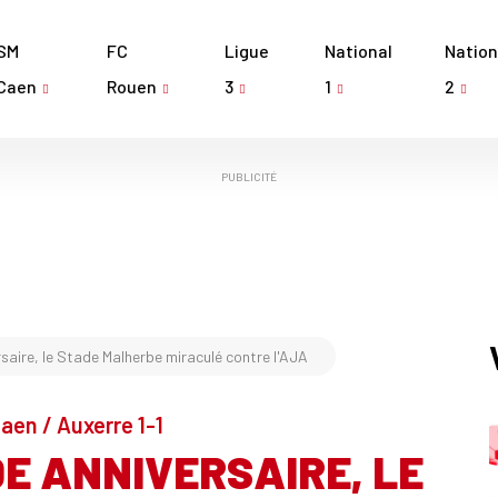
SM
FC
Ligue
National
Nation
Caen
Rouen
3
1
2
PUBLICITÉ
rsaire, le Stade Malherbe miraculé contre l'AJA
Caen / Auxerre 1-1
0E ANNIVERSAIRE, LE