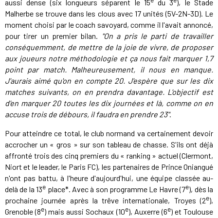
aussi dense (six longueurs séparent le 15
du 3
), le Stade
Malherbe se trouve dans les clous avec 17 unités (5V-2N-3D). Le
moment choisi par le coach savoyard, comme il l'avait annoncé,
pour tirer un premier bilan.
"On a pris le parti de travailler
conséquemment, de mettre de la joie de vivre, de proposer
aux joueurs notre méthodologie et ça nous fait marquer 1,7
point par match.
Malheureusement, il nous en manque.
J'aurais aimé qu'on en compte 20. J'espère que sur les dix
matches suivants, on en prendra davantage. L'objectif est
d'en marquer 20 toutes les dix journées et là, comme on en
accuse trois de débours, il faudra en prendre 23"
.
Pour atteindre ce total, le club normand va certainement devoir
accrocher un « gros » sur son tableau de chasse. S'ils ont déjà
affronté trois des cinq premiers du « ranking » actuel (Clermont,
Niort et le leader, le Paris FC), les partenaires de Prince Oniangué
n'ont pas battu, à l'heure d'aujourd'hui, une équipe classée au-
e
e
delà de la 13
place*. Avec à son programme Le Havre (7
), dès la
e
prochaine journée après la trêve internationale, Troyes (2
),
e
e
e
Grenoble (8
) mais aussi Sochaux (10
), Auxerre (6
) et Toulouse