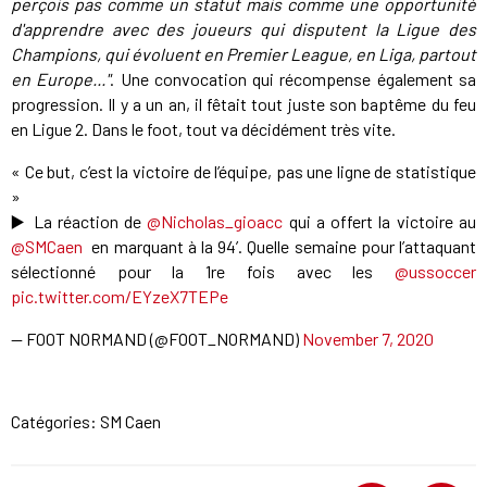
perçois pas comme un statut mais comme une opportunité
d'apprendre avec des joueurs qui disputent la Ligue des
Champions, qui évoluent en Premier League, en Liga, partout
en Europe..."
. Une convocation qui récompense également sa
progression. Il y a un an, il fêtait tout juste son baptême du feu
en Ligue 2. Dans le foot, tout va décidément très vite.
« Ce but, c’est la victoire de l’équipe, pas une ligne de statistique
»
▶️ La réaction de ⁦⁦
@Nicholas_gioacc
⁩ qui a offert la victoire au
@SMCaen
⁩ ⁩ en marquant à la 94’. Quelle semaine pour l’attaquant
sélectionné pour la 1re fois avec les ⁦
@ussoccer
pic.twitter.com/EYzeX7TEPe
— FOOT NORMAND (@FOOT_NORMAND)
November 7, 2020
Catégories:
SM Caen