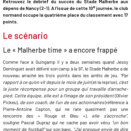
Retrouvez le debrief du succès du Stade Malherbe aux
e
dépens de Nancy (2-1). A l'issue de cette 10
journée, le club
normand occupe la quatrième place du classement avec 17
points.
Le scénario
Le « Malherbe time » a encore frappé
Comme face à Guingamp il y a deux semaines quand Jessy
Deminguet avait délivré son camp à la 91', le Stade Malherbe a de
nouveau arraché les trois points dans les arrêts de jeu.
"Par
rapport à ce qu'on vit depuis le mois de juin
(et la reprise)
, c'est
la juste récompense pour un groupe qui travaille d'arrache-
pied. Cette équipe, elle est à l'image de son président
(Olivier
Pickeu)
, de son coach, de l'un de ses actionnaires
(référence à
Pierre-Antoine Capton, qui ne rate quasiment pas une
rencontre des « Rouge et Bleu »)
, elle s'accroche"
,
souligne Pascal Dupraz qui ne cache pas avoir vécu
"un bon
moment de football"
sur son banc
. "J'ai presque envie de dire