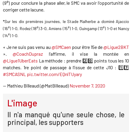
e
(9
) pour conclure la phase aller, le SMC va avoir l'opportunité de
corriger cette lacune.
*Sur les dix premières journées, le Stade Malherbe a dominé Ajaccio
e
e
e
e
(16
) 1-0, Rodez (18
) 3-0, Amiens (15
) 1-0, Guingamp (13
) 1-0 et Nancy
e
(14
) 1-0.
« Je ne suis pas venu au ⁦
@SMCaen
⁩ pour être 15e de ⁦
@Ligue2BKT
». ⁦
@CoachDupraz
⁩ l’affirme, il vise la montée en
@Ligue1UberEats
⁩ La méthode : prendre 2️⃣0️⃣ points tous les 10
matches. 1re point de passage à l’issue de cette J10 : 1️⃣7️⃣
#SMCASNL
pic.twitter.com/EQnlTUyary
— Mathieu Billeaud (@MatBilleaud)
November 7, 2020
L'image
Il n'a manqué qu'une seule chose, le
principal, les supporters