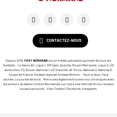
CONTACTEZ-NOUS
Depuis 2018,
FOOT NORMAND
est un média spécialisé qui traite de tous les
footballs : Le Havre AC, Ligue 1, SM Caen, Quevilly-Rouen Métropole, Ligue 2, US
Avranches, FC Rouen, National 1, US Granville, AF Virois, National 2, National 3,
Coupe de France, football régional, football féminin... Face-à-face, Face
cachée, Le journal de bord... Retrouvez également toutes nos chroniques avec
les acteurs du ballon rond en Normandie sur notre site internet et nos réseaux
sociaux associés : X (ex-Twitter), Facebook, Instagram.