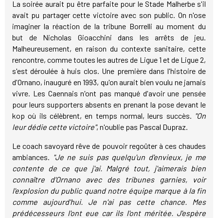
La soirée aurait pu être parfaite pour le Stade Malherbe s'il
avait pu partager cette victoire avec son public. On n'ose
imaginer la réaction de la tribune Borrelli au moment du
but de Nicholas Gioacchini dans les arrêts de jeu.
Malheureusement, en raison du contexte sanitaire, cette
rencontre, comme toutes les autres de Ligue 1 et de Ligue 2,
s'est déroulée à huis clos. Une première dans l'histoire de
d'Ornano, inauguré en 1993, qu'on aurait bien voulu ne jamais
vivre. Les Caennais n'ont pas manqué d'avoir une pensée
pour leurs supporters absents en prenant la pose devant le
kop où ils célèbrent, en temps normal, leurs succès.
"On
leur dédie cette victoire"
, n'oublie pas Pascal Dupraz.
Le coach savoyard rêve de pouvoir regoûter à ces chaudes
ambiances.
"Je ne suis pas quelqu'un d'envieux, je me
contente de ce que j'ai. Malgré tout, j'aimerais bien
connaître d'Ornano avec des tribunes garnies, voir
l'explosion du public quand notre équipe marque à la fin
comme aujourd'hui. Je n'ai pas cette chance. Mes
prédécesseurs l'ont eue car ils l'ont méritée. J'espère