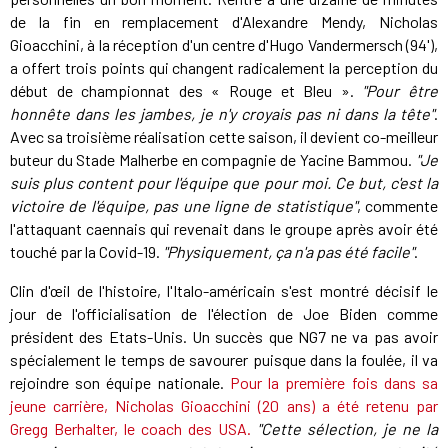
de la fin en remplacement d'Alexandre Mendy, Nicholas
Gioacchini, à la réception d'un centre d'Hugo Vandermersch (94'),
a offert trois points qui changent radicalement la perception du
début de championnat des « Rouge et Bleu ».
"Pour être
honnête dans les jambes, je n'y croyais pas ni dans la tête"
.
Avec sa troisième réalisation cette saison, il devient co-meilleur
buteur du Stade Malherbe en compagnie de Yacine Bammou.
"Je
suis plus content pour l'équipe que pour moi. Ce but, c'est la
victoire de l'équipe, pas une ligne de statistique"
, commente
l'attaquant caennais qui revenait dans le groupe après avoir été
touché par la Covid-19.
"Physiquement, ça n'a pas été facile"
.
Clin d'œil de l'histoire, l'Italo-américain s'est montré décisif le
jour de l'officialisation de l'élection de Joe Biden comme
président des Etats-Unis. Un succès que NG7 ne va pas avoir
spécialement le temps de savourer puisque dans la foulée, il va
rejoindre son équipe nationale.
Pour la première fois dans sa
jeune carrière, Nicholas Gioacchini (20 ans) a été retenu par
Gregg Berhalter, le coach des USA.
"Cette sélection, je ne la