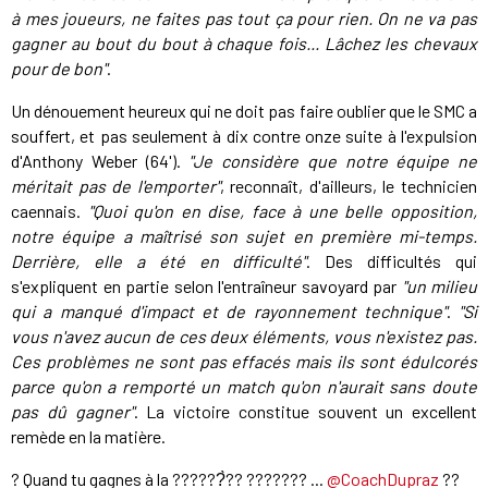
à mes joueurs, ne faites pas tout ça pour rien. On ne va pas
gagner au bout du bout à chaque fois... Lâchez les chevaux
pour de bon"
.
Un dénouement heureux qui ne doit pas faire oublier que le SMC a
souffert, et pas seulement à dix contre onze suite à l'expulsion
d'Anthony Weber (64').
"Je considère que notre équipe ne
méritait pas de l'emporter"
, reconnaît, d'ailleurs, le technicien
caennais.
"Quoi qu'on en dise, face à une belle opposition,
notre équipe a maîtrisé son sujet en première mi-temps.
Derrière, elle a été en difficulté"
. Des difficultés qui
s'expliquent en partie selon l'entraîneur savoyard par
"un milieu
qui a manqué d'impact et de rayonnement technique"
.
"Si
vous n'avez aucun de ces deux éléments, vous n'existez pas.
Ces problèmes ne sont pas effacés mais ils sont édulcorés
parce qu'on a remporté un match qu'on n'aurait sans doute
pas dû gagner"
. La victoire constitue souvent un excellent
remède en la matière.
? Quand tu gagnes à la ??????̀?? ??????? ...
@CoachDupraz
??