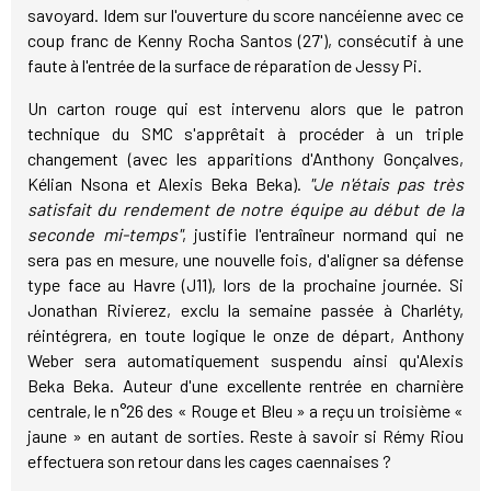
savoyard. Idem sur l'ouverture du score nancéienne avec ce
coup franc de Kenny Rocha Santos (27'), consécutif à une
faute à l'entrée de la surface de réparation de Jessy Pi.
Un carton rouge qui est intervenu alors que le patron
technique du SMC s'apprêtait à procéder à un triple
changement (avec les apparitions d'Anthony Gonçalves,
Kélian Nsona et Alexis Beka Beka).
"Je n'étais pas très
satisfait du rendement de notre équipe au début de la
seconde mi-temps"
, justifie l'entraîneur normand qui ne
sera pas en mesure, une nouvelle fois, d'aligner sa défense
type face au Havre (J11), lors de la prochaine journée. Si
Jonathan Rivierez, exclu la semaine passée à Charléty,
réintégrera, en toute logique le onze de départ, Anthony
Weber sera automatiquement suspendu ainsi qu'Alexis
Beka Beka. Auteur d'une excellente rentrée en charnière
centrale, le n°26 des « Rouge et Bleu » a reçu un troisième «
jaune » en autant de sorties. Reste à savoir si Rémy Riou
effectuera son retour dans les cages caennaises ?