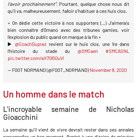
l'avoir prochainement"
. Pourtant, quelque chose nous dit
qu'il va, malheureusement, falloir s'habituer à ces huis clos.
« On dédie cette victoire à nos supporters (...) J’aimerais
bien connaître d’Ornano avec des tribunes garnies, voir
l’explosion du public quand on marque à la fin »
▶️ ⁦
@CoachDupraz
⁩ revient sur le huis clos, une 1re dans
l’histoire du stade du ⁦
@SMCaen
⁩
#SMCASNL
pic.twitter.com/aX70l5OuVi
— FOOT NORMAND (@FOOT_NORMAND)
November 8, 2020
Un homme dans le match
L'incroyable semaine de Nicholas
Gioacchini
La semaine qu'il vient de vivre devrait rester dans ses annales
personnelles un bon moment. Rentré à une dizaine de minutes