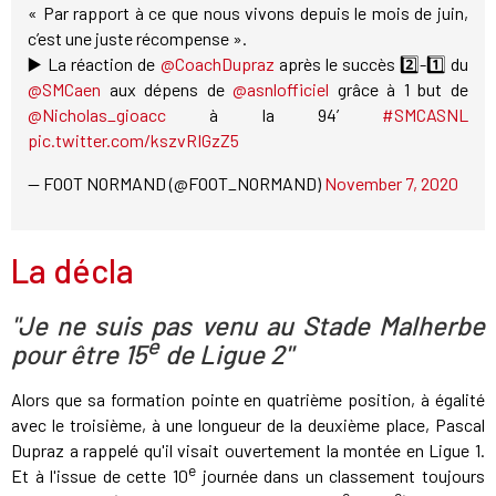
« Par rapport à ce que nous vivons depuis le mois de juin,
c’est une juste récompense ».
▶️ La réaction de
@CoachDupraz
après le succès 2️⃣-1️⃣ du
@SMCaen
aux dépens de
@asnlofficiel
grâce à 1 but de
@Nicholas_gioacc
à la 94’
#SMCASNL
pic.twitter.com/kszvRIGzZ5
— FOOT NORMAND (@FOOT_NORMAND)
November 7, 2020
La décla
"Je ne suis pas venu au Stade Malherbe
e
pour être 15
de Ligue 2"
Alors que sa formation pointe en quatrième position, à égalité
avec le troisième, à une longueur de la deuxième place, Pascal
Dupraz a rappelé qu'il visait ouvertement la montée en Ligue 1.
e
Et à l'issue de cette 10
journée dans un classement toujours
e
e