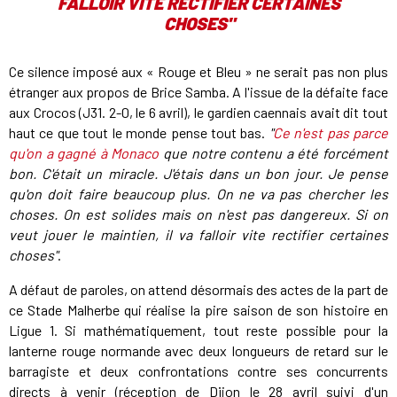
FALLOIR VITE RECTIFIER CERTAINES
CHOSES"
Ce silence imposé aux « Rouge et Bleu » ne serait pas non plus
étranger aux propos de Brice Samba. A l'issue de la défaite face
aux Crocos (J31. 2-0, le 6 avril), le gardien caennais avait dit tout
haut ce que tout le monde pense tout bas.
"
Ce n'est pas parce
qu'on a gagné à Monaco
que notre contenu a été forcément
bon. C'était un miracle. J'étais dans un bon jour. Je pense
qu'on doit faire beaucoup plus. On ne va pas chercher les
choses. On est solides mais on n'est pas dangereux. Si on
veut jouer le maintien, il va falloir vite rectifier certaines
choses"
.
A défaut de paroles, on attend désormais des actes de la part de
ce Stade Malherbe qui réalise la pire saison de son histoire en
Ligue 1. Si mathématiquement, tout reste possible pour la
lanterne rouge normande avec deux longueurs de retard sur le
barragiste et deux confrontations contre ses concurrents
directs à venir (réception de Dijon le 28 avril suivi d'un