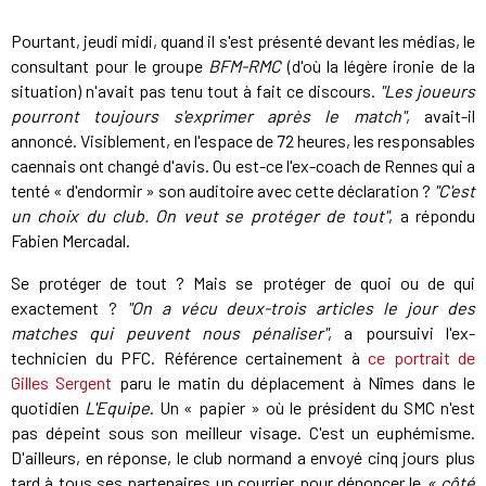
Pourtant, jeudi midi, quand il s'est présenté devant les médias, le
consultant pour le groupe
BFM-RMC
(d'où la légère ironie de la
situation) n'avait pas tenu tout à fait ce discours.
"Les joueurs
pourront toujours s'exprimer après le match"
, avait-il
annoncé. Visiblement, en l'espace de 72 heures, les responsables
caennais ont changé d'avis. Ou est-ce l'ex-coach de Rennes qui a
tenté « d'endormir » son auditoire avec cette déclaration ?
"C'est
un choix du club. On veut se protéger de tout
"
, a répondu
Fabien Mercadal.
Se protéger de tout ? Mais se protéger de quoi ou de qui
exactement ?
"On a vécu deux-trois articles le jour des
matches qui peuvent nous pénaliser"
, a poursuivi l'ex-
technicien du PFC. Référence certainement à
ce portrait de
Gilles Sergent
paru le matin du déplacement à Nîmes dans le
quotidien
L'Equipe
. Un « papier » où le président du SMC n'est
pas dépeint sous son meilleur visage. C'est un euphémisme.
D'ailleurs, en réponse, le club normand a envoyé cinq jours plus
tard à tous ses partenaires un courrier pour dénoncer le
« côté