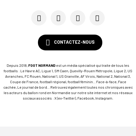
CONTACTEZ-NOUS
Depuis 2018,
FOOT NORMAND
est un média spécialisé qui traite de tous les
footballs : Le Havre AC, Ligue 1, SM Caen, Quevilly-Rouen Métropole, Ligue 2, US
Avranches, FC Rouen, National 1, US Granville, AF Virois, National 2, National 3,
Coupe de France, football régional, football féminin... Face-à-face, Face
cachée, Le journal de bord... Retrouvez également toutes nos chroniques avec
les acteurs du ballon rond en Normandie sur notre site internet et nos réseaux
sociaux associés : X (ex-Twitter), Facebook, Instagram.