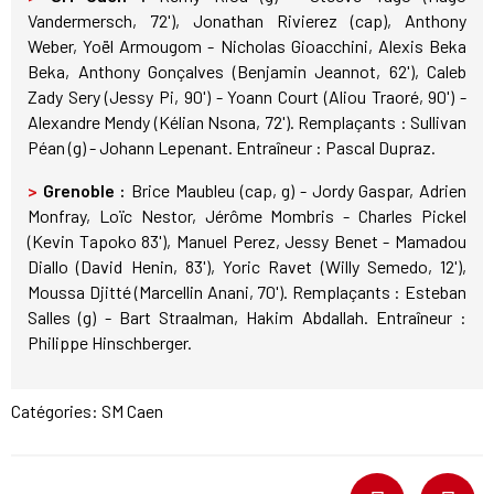
Vandermersch, 72'), Jonathan Rivierez (cap), Anthony
Weber, Yoël Armougom - Nicholas Gioacchini, Alexis Beka
Beka, Anthony Gonçalves (Benjamin Jeannot, 62'), Caleb
Zady Sery (Jessy Pi, 90') - Yoann Court (Aliou Traoré, 90') -
Alexandre Mendy (Kélian Nsona, 72'). Remplaçants : Sullivan
Péan (g) - Johann Lepenant. Entraîneur : Pascal Dupraz.
>
Grenoble :
Brice Maubleu (cap, g) - Jordy Gaspar, Adrien
Monfray, Loïc Nestor, Jérôme Mombris - Charles Pickel
(Kevin Tapoko 83'), Manuel Perez, Jessy Benet - Mamadou
Diallo (David Henin, 83'), Yoric Ravet (Willy Semedo, 12'),
Moussa Djitté (Marcellin Anani, 70'). Remplaçants : Esteban
Salles (g) - Bart Straalman, Hakim Abdallah. Entraîneur :
Philippe Hinschberger.
Catégories:
SM Caen