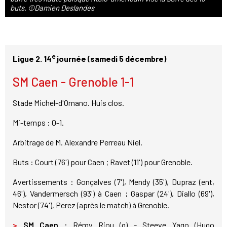
buts. ©Damien Deslandes
e
Ligue 2. 14
journée (samedi 5 décembre)
SM Caen - Grenoble 1-1
Stade Michel-d'Ornano. Huis clos.
Mi-temps : 0-1.
Arbitrage de M. Alexandre Perreau Niel.
Buts : Court (76') pour Caen ; Ravet (11') pour Grenoble.
Avertissements : Gonçalves (7'), Mendy (35'), Dupraz (ent,
46'), Vandermersch (93') à Caen ; Gaspar (24'), Diallo (69'),
Nestor (74'), Perez (après le match) à Grenoble.
>
SM Caen :
Rémy Riou (g) - Steeve Yago (Hugo