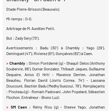
Stade Pierre-Brisson (Beauvais).
Mi-temps : 0-0.
Arbitrage de M. Aurélien Petit.
But : Zady Sery (73').
Avertissements : Badu (30') à Chambly ; Yago (29'),
Deminguet (47'), Rivierez (61'), Gonçalves (82') à Caen.
>
Chambly :
Simon Pontdemé (g) - Shaquil Delos (Anthony
Soubervie, 68'), Oumar Gonzalez, Thibault Jaques, Guillaume
Dequaire, Aniss El Hriti - Maxence Derrien, Jonathan
Beaulieu, Florian David (Jorris Correa, 74') - Lassana
Doucouré, Bastien Badu (Medhy Guezoui, 79'). Remplaçants
: Pinoteau (g) - Romain Padovani, John Popelard, Sébastien
Flochon. Entraîneur : Bruno Luzi.
>
SM Caen :
Rémy Riou (g) - Steeve Yago, Jonathan