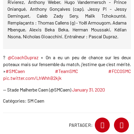
Rivierez, Anthony Weber, Hugo Vandermersch - Prince
Oniangué, Anthony Gonçalves (cap), Jessy Pi - Jessy
Deminguet, Caleb Zady Sery, Malik Tchokounté,
Remplaçants : Thomas Callens (g) - Yoël Armougom, Adama
Mbengue, Alexis Beka Beka, Herman Moussaki, Kélian
Nsona, Nicholas Gioacchini. Entraîneur : Pascal Dupraz.
?
@CoachDupraz
« On a eu un peu de chance sur les deux
poteaux mais sur l’ensemble du match, j’estime que c’est mérité.
»
#SMCaen
#TeamSMC
#FCCOSMC
pic.twitter.com/LhWhhB2kjk
— Stade Malherbe Caen (@SMCaen)
January 31, 2020
Catégories:
SM Caen
PARTAGER: