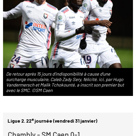
De retour après 15 jours d'indisponibilité à cause d'une
surcharge musculaire, Caleb Zady Sery, félicité, ici, par Hugo
Vandermersch et Malik Tchokounté, a inscrit son premier but
avec le SMC. ©SM Caen
e
Ligue 2. 22
journée (vendredi 31 janvier)
Chambly - SM Caen 0-1