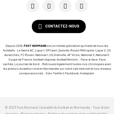
CONTACTEZ-NOUS
Depuis 2018,
FOOT NORMAND
est un média spécialisé qui traite de tous les
footballs : Le Havre AC, Ligue 1, SM Caen, Quevilly-Rouen Métropole, Ligue 2, US
Avranches, FC Rouen, National 1, US Granville, AF Virois, National 2, National 3,
Coupe de France, football régional, football féminin... Face-à-face, Face
cachée, Le journal de bord... Retrouvez également toutes nos chroniques avec
les acteurs du ballon rond en Normandie sur notre site internet et nos réseaux
sociaux associés : X (ex-Twitter), Facebook, Instagram.
© 2023 Foot Normand, l’actualité du football en Normandie - Tous droits
réservés -
Mentions légales
-
Politique de cookies et de confidentialité
-