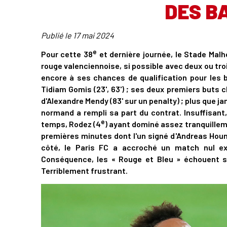
DES B
Publié le
17 mai 2024
e
Pour cette 38
et dernière journée, le Stade Malh
rouge valenciennoise, si possible avec deux ou troi
encore à ses chances de qualification pour les 
Tidiam Gomis (23', 63') ; ses deux premiers buts ch
d'Alexandre Mendy (83' sur un penalty) ; plus que ja
normand a rempli sa part du contrat. Insuffisant,
e
temps, Rodez (4
) ayant dominé assez tranquilleme
premières minutes dont l'un signé d'Andreas Houn
côté, le Paris FC a accroché un match nul ex
Conséquence, les « Rouge et Bleu » échouent su
Terriblement frustrant.