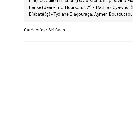
Linguet, Julien Masson (David Kruse, 82'), Jovino 
Bansé (Jean-Eric Moursou, 82') - Mathias Oyewusi (
Diabaté (g) - Tydiane Diagouraga, Aymen Boutoutaou.
Catégories:
SM Caen