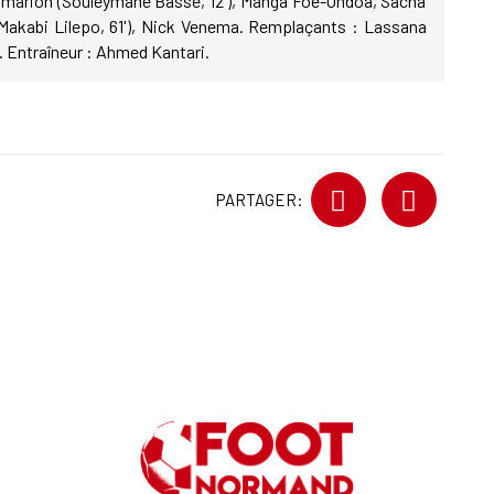
Flamarion (Souleymane Basse, 12'), Manga Foe-Ondoa, Sacha
Makabi Lilepo, 61'), Nick Venema. Remplaçants : Lassana
 Entraîneur : Ahmed Kantari.
PARTAGER: