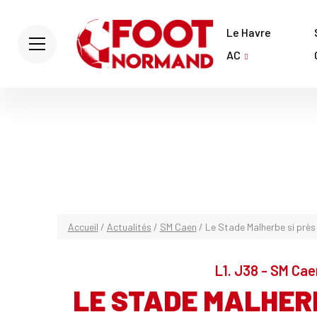
Le Havre
AC
Accueil
/
Actualités
/
SM Caen
/
Le Stade Malherbe si près 
L1. J38 - SM Cae
LE STADE MALHERBE