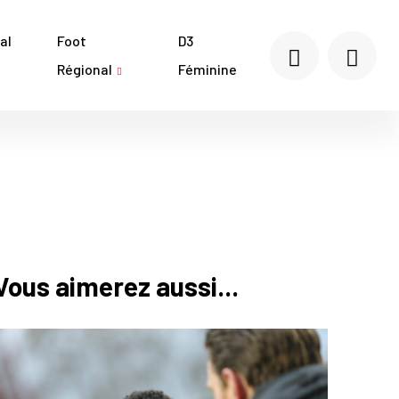
al
Foot
D3
Régional
Féminine
Vous aimerez aussi...