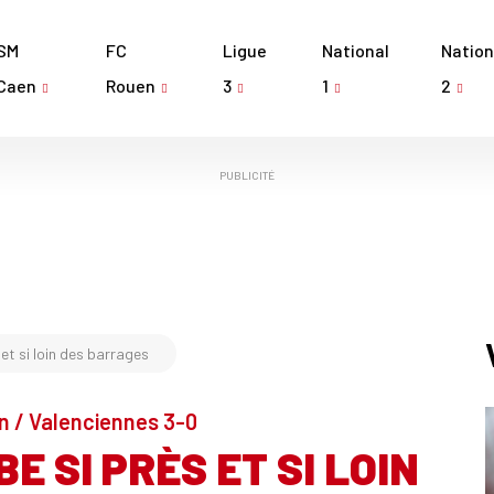
SM
FC
Ligue
National
Nation
Caen
Rouen
3
1
2
PUBLICITÉ
et si loin des barrages
n / Valenciennes 3-0
 SI PRÈS ET SI LOIN