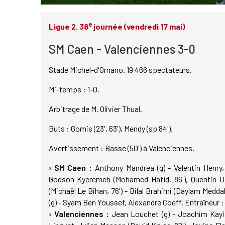
e
Ligue 2. 38
journée (vendredi 17 mai)
SM Caen - Valenciennes 3-0
Stade Michel-d'Ornano. 19 466 spectateurs.
Mi-temps : 1-0.
Arbitrage de M. Olivier Thual.
Buts : Gomis (23', 63'), Mendy (sp 84').
Avertissement : Basse (50') à Valenciennes.
SM Caen :
Anthony Mandrea (g) - Valentin Henry
Godson Kyeremeh (Mohamed Hafid, 86'), Quentin D
(Michaël Le Bihan, 76') - Bilal Brahimi (Daylam Medd
(g) - Syam Ben Youssef, Alexandre Coeff. Entraîneur 
Valenciennes :
Jean Louchet (g) - Joachim Kayi 