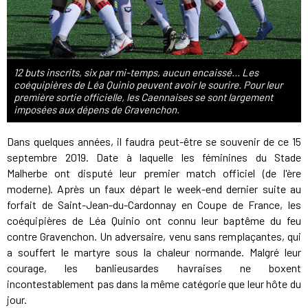
12 buts inscrits, six par mi-temps, aucun encaissé... Les
coéquipières de Léa Quinio peuvent avoir le sourire. Pour leur
première sortie officielle, les Caennaises se sont largement
imposées aux dépens de Gravenchon.
Dans quelques années, il faudra peut-être se souvenir de ce 15
septembre 2019. Date à laquelle les féminines du Stade
Malherbe ont disputé leur premier match officiel (de l'ère
moderne). Après un faux départ le week-end dernier suite au
forfait de Saint-Jean-du-Cardonnay en Coupe de France, les
coéquipières de Léa Quinio ont connu leur baptême du feu
contre Gravenchon. Un adversaire, venu sans remplaçantes, qui
a souffert le martyre sous la chaleur normande. Malgré leur
courage, les banlieusardes havraises ne boxent
incontestablement pas dans la même catégorie que leur hôte du
jour.