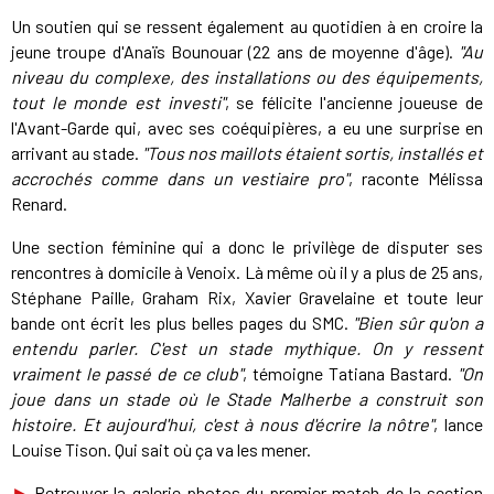
Un soutien qui se ressent également au quotidien à en croire la
jeune troupe d'Anaïs Bounouar (22 ans de moyenne d'âge).
"Au
niveau du complexe, des installations ou des équipements,
tout le monde est investi"
, se félicite l'ancienne joueuse de
l'Avant-Garde qui, avec ses coéquipières, a eu une surprise en
arrivant au stade.
"Tous nos maillots étaient sortis, installés et
accrochés comme dans un vestiaire pro"
, raconte Mélissa
Renard.
Une section féminine qui a donc le privilège de disputer ses
rencontres à domicile à Venoix. Là même où il y a plus de 25 ans,
Stéphane Paille, Graham Rix, Xavier Gravelaine et toute leur
bande ont écrit les plus belles pages du SMC.
"Bien sûr qu'on a
entendu parler. C'est un stade mythique. On y ressent
vraiment le passé de ce club"
, témoigne Tatiana Bastard.
"On
joue dans un stade où le Stade Malherbe a construit son
histoire. Et aujourd'hui, c'est à nous d'écrire la nôtre"
, lance
Louise Tison. Qui sait où ça va les mener.
►
Retrouver la galerie photos du premier match de la section