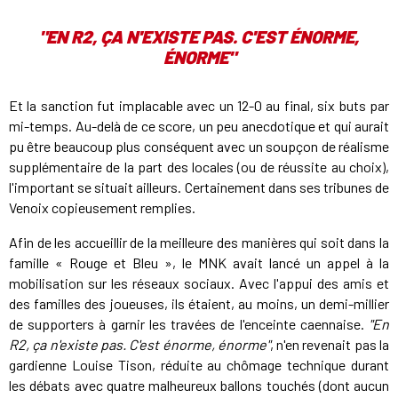
"EN R2, ÇA N'EXISTE PAS. C'EST ÉNORME,
ÉNORME"
Et la sanction fut implacable avec un 12-0 au final, six buts par
mi-temps. Au-delà de ce score, un peu anecdotique et qui aurait
pu être beaucoup plus conséquent avec un soupçon de réalisme
supplémentaire de la part des locales (ou de réussite au choix),
l'important se situait ailleurs. Certainement dans ses tribunes de
Venoix copieusement remplies.
Afin de les accueillir de la meilleure des manières qui soit dans la
famille « Rouge et Bleu », le MNK avait lancé un appel à la
mobilisation sur les réseaux sociaux. Avec l'appui des amis et
des familles des joueuses, ils étaient, au moins, un demi-millier
de supporters à garnir les travées de l'enceinte caennaise.
"En
R2, ça n'existe pas. C'est énorme, énorme"
, n'en revenait pas la
gardienne Louise Tison, réduite au chômage technique durant
les débats avec quatre malheureux ballons touchés (dont aucun