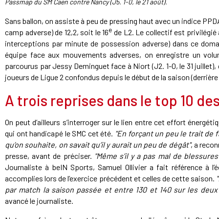
Passmap du SM Caen contre Nancy (J5. 1-0, le 21 août).
Sans ballon, on assiste à peu de pressing haut avec un indice PP
e
camp adverse) de 12,2, soit le 16
de L2. Le collectif est privilégié
interceptions par minute de possession adverse) dans ce domain
équipe face aux mouvements adverses, on enregistre un volu
parcourus par Jessy Deminguet face à Niort (J2. 1-0, le 31 juillet)
joueurs de Ligue 2 confondus depuis le début de la saison (derrière
A trois reprises dans le top 10 de
On peut d’ailleurs s’interroger sur le lien entre cet effort énerg
qui ont handicapé le SMC cet été.
"En forçant un peu le trait de 
qu’on souhaite, on savait qu’il y aurait un peu de dégât"
, a reco
presse, avant de préciser.
"Même s’il y a pas mal de blessures
Journaliste à beIN Sports, Samuel Ollivier a fait référence à l’
accomplies lors de l’exercice précédent et celles de cette saison.
par match la saison passée et entre 130 et 140 sur les deux
avancé le journaliste.