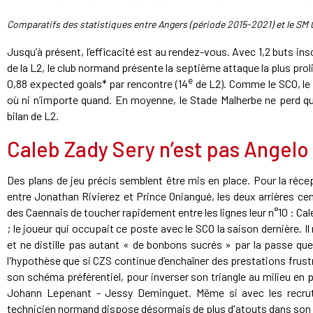
Comparatifs des statistiques entre Angers (période 2015-2021) et le SM C
Jusqu’à présent, l’efficacité est au rendez-vous. Avec 1,2 buts i
de la L2, le club normand présente la septième attaque la plus prol
e
0,88 expected goals* par rencontre (14
de L2). Comme le SCO, le
où ni n’importe quand. En moyenne, le Stade Malherbe ne perd qu
bilan de L2.
Caleb Zady Sery n’est pas Angelo 
Des plans de jeu précis semblent être mis en place. Pour la réce
entre Jonathan Rivierez et Prince Oniangué, les deux arrières centr
des Caennais de toucher rapidement entre les lignes leur n°10 : Cale
; le joueur qui occupait ce poste avec le SCO la saison dernière. Il
et ne distille pas autant « de bonbons sucrés » par la passe 
l'hypothèse que si CZS continue d’enchaîner des prestations frus
son schéma préférentiel, pour inverser son triangle au milieu en pri
Johann Lepenant - Jessy Deminguet. Même si avec les recrut
technicien normand dispose désormais de plus d'atouts dans son 