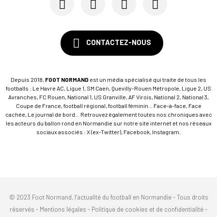
CONTACTEZ-NOUS
Depuis 2018,
FOOT NORMAND
est un média spécialisé qui traite de tous les
footballs : Le Havre AC, Ligue 1, SM Caen, Quevilly-Rouen Métropole, Ligue 2, US
Avranches, FC Rouen, National 1, US Granville, AF Virois, National 2, National 3,
Coupe de France, football régional, football féminin... Face-à-face, Face
cachée, Le journal de bord... Retrouvez également toutes nos chroniques avec
les acteurs du ballon rond en Normandie sur notre site internet et nos réseaux
sociaux associés : X (ex-Twitter), Facebook, Instagram.
© 2023 Foot Normand, l’actualité du football en Normandie - Tous droits
réservés -
Mentions légales
-
Politique de cookies et de confidentialité
-