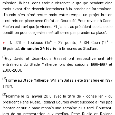
mission, là-bas, consistait à observer le groupe pendant cinq
mois avant d'en devenir l'entraîneur à la prochaine intersaison.
J'aurais bien aimé rester mais entre-temps, un projet breton
s'est mis en place avec Christian Gourcuff. Pour revenir à Caen,
Fabien est ravi que je vienne. Et j'ai dit au président que la seule
condition pour que je vienne était de ne pas prendre sa place".
e
e
>
L1. J26 - Toulouse (15
- 27 points) / SM Caen (19
-
19 points),
dimanche 24 février
à 15 heures au Stadium.
(1)
Guy David et Jean-Louis Gasset ont respectivement été
entraîneurs du Stade Malherbe lors des saisons 1996-1997 et
2000-2001.
(2)
Formé au Stade Malherbe, William Gallas a été transféré en 1997
à l'OM.
(3)
Nommé le 12 janvier 2016 avec le titre de « conseiller »
du
président René Ruello, Rolland Courbis avait succédé à Philippe
Montanier sur le banc rennais une semaine plus tard. Pourtant,
lors de sa présentation aux médias, René Ruello et Rolland