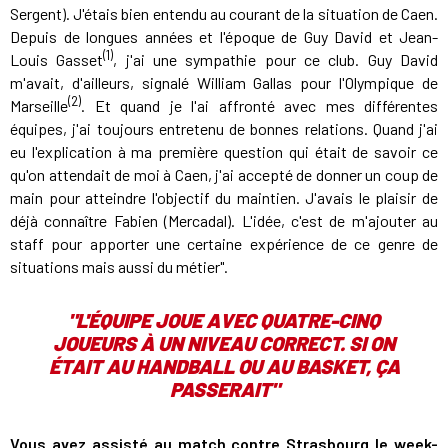
Sergent). J'étais bien entendu au courant de la situation de Caen.
Depuis de longues années et l'époque de Guy David et Jean-
(1)
Louis Gasset
, j'ai une sympathie pour ce club. Guy David
m'avait, d'ailleurs, signalé William Gallas pour l'Olympique de
(2)
Marseille
. Et quand je l'ai affronté avec mes différentes
équipes, j'ai toujours entretenu de bonnes relations. Quand j'ai
eu l'explication à ma première question qui était de savoir ce
qu'on attendait de moi à Caen, j'ai accepté de donner un coup de
main pour atteindre l'objectif du maintien. J'avais le plaisir de
déjà connaître Fabien (Mercadal). L'idée, c'est de m'ajouter au
staff pour apporter une certaine expérience de ce genre de
situations mais aussi du métier".
"L'ÉQUIPE JOUE AVEC QUATRE-CINQ
JOUEURS À UN NIVEAU CORRECT. SI ON
ÉTAIT AU HANDBALL OU AU BASKET, ÇA
PASSERAIT"
Vous avez assisté au match contre Strasbourg le week-