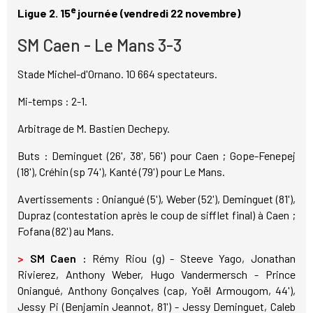
e
Ligue 2. 15
journée (vendredi 22 novembre)
SM Caen - Le Mans 3-3
Stade Michel-d'Ornano. 10 664 spectateurs.
Mi-temps : 2-1.
Arbitrage de M. Bastien Dechepy.
Buts : Deminguet (26', 38', 56') pour Caen ; Gope-Fenepej
(18'), Créhin (sp 74'), Kanté (79') pour Le Mans.
Avertissements : Oniangué (5'), Weber (52'), Deminguet (81'),
Dupraz (contestation après le coup de sifflet final) à Caen ;
Fofana (82') au Mans.
>
SM Caen :
Rémy Riou (g) - Steeve Yago, Jonathan
Rivierez, Anthony Weber, Hugo Vandermersch - Prince
Oniangué, Anthony Gonçalves (cap, Yoël Armougom, 44'),
Jessy Pi (Benjamin Jeannot, 81') - Jessy Deminguet, Caleb