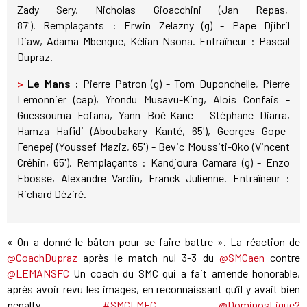
Zady Sery, Nicholas Gioacchini (Jan Repas,
87'). Remplaçants : Erwin Zelazny (g) - Pape Djibril
Diaw, Adama Mbengue, Kélian Nsona. Entraîneur : Pascal
Dupraz.
>
Le Mans :
Pierre Patron (g) - Tom Duponchelle, Pierre
Lemonnier (cap), Yrondu Musavu-King, Alois Confais -
Guessouma Fofana, Yann Boé-Kane - Stéphane Diarra,
Hamza Hafidi (Aboubakary Kanté, 65'), Georges Gope-
Fenepej (Youssef Maziz, 65') - Bevic Moussiti-Oko (Vincent
Créhin, 65'). Remplaçants : Kandjoura Camara (g) - Enzo
Ebosse, Alexandre Vardin, Franck Julienne. Entraîneur :
Richard Déziré.
« On a donné le bâton pour se faire battre ». La réaction de
@CoachDupraz
après le match nul 3-3 du
@SMCaen
contre
@LEMANSFC
Un coach du SMC qui a fait amende honorable,
après avoir revu les images, en reconnaissant qu’il y avait bien
penalty
#SMCLMFC
@DominosLigue2