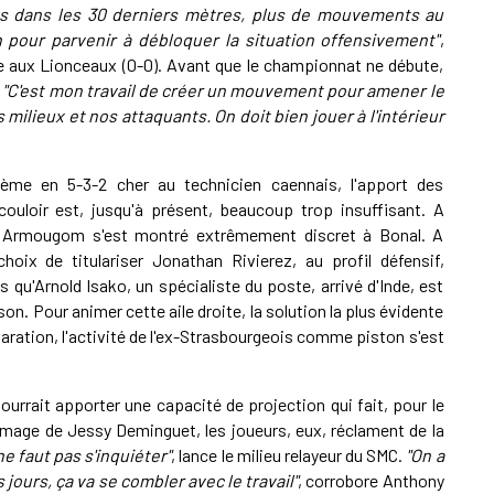
ons dans les 30 derniers mètres, plus de mouvements au
on pour parvenir à débloquer la situation offensivement"
,
ce aux Lionceaux (0-0). Avant que le championnat ne débute,
:
"C'est mon travail de créer un mouvement pour amener le
 milieux et nos attaquants. On doit bien jouer à l'intérieur
ème en 5-3-2 cher au technicien caennais, l'apport des
uloir est, jusqu'à présent, beaucoup trop insuffisant. A
l Armougom s'est montré extrêmement discret à Bonal. A
choix de titulariser Jonathan Rivierez, au profil défensif,
rs qu'Arnold Isako, un spécialiste du poste, arrivé d'Inde, est
son. Pour animer cette aile droite, la solution la plus évidente
ration, l'activité de l'ex-Strasbourgeois comme piston s'est
urrait apporter une capacité de projection qui fait, pour le
image de Jessy Deminguet, les joueurs, eux, réclament de la
ne faut pas s'inquiéter"
, lance le milieu relayeur du SMC.
"On a
 jours, ça va se combler avec le travail"
, corrobore Anthony