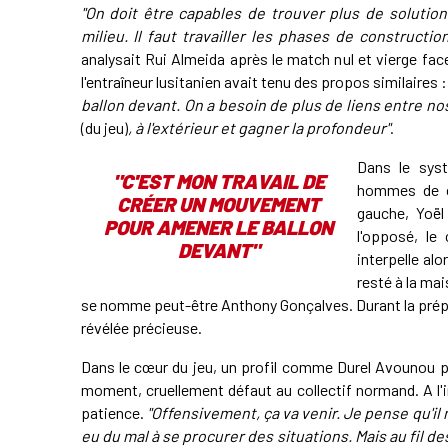
"On doit être capables de trouver plus de soluti
milieu. Il faut travailler les phases de constructi
analysait Rui Almeida après le match nul et vierge fa
l'entraîneur lusitanien avait tenu des propos similaires 
ballon devant. On a besoin de plus de liens entre nos
(du jeu)
, à l'extérieur et gagner la profondeur"
.
Dans le syst
"C'EST MON TRAVAIL DE
hommes de co
CRÉER UN MOUVEMENT
gauche, Yoë
POUR AMENER LE BALLON
l'opposé, le 
DEVANT"
interpelle alo
resté à la mai
se nomme peut-être Anthony Gonçalves. Durant la prépa
révélée précieuse.
Dans le cœur du jeu, un profil comme Durel Avounou po
moment, cruellement défaut au collectif normand. A l'
patience.
"Offensivement, ça va venir. Je pense qu'il 
eu du mal à se procurer des situations. Mais au fil des