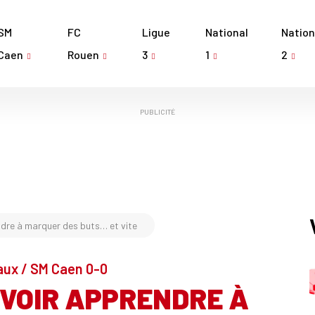
SM
FC
Ligue
National
Nation
Caen
Rouen
3
1
2
PUBLICITÉ
dre à marquer des buts… et vite
aux / SM Caen 0-0
VOIR APPRENDRE À