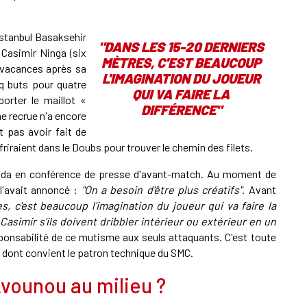
Istanbul Basaksehir
"DANS LES 15-20 DERNIERS
 Casimir Ninga (six
MÈTRES, C'EST BEAUCOUP
 vacances après sa
L'IMAGINATION DU JOUEUR
nq buts pour quatre
QUI VA FAIRE LA
orter le maillot «
DIFFÉRENCE"
 recrue n'a encore
t pas avoir fait de
iraient dans le Doubs pour trouver le chemin des filets.
eida en conférence de presse d'avant-match. Au moment de
 l'avait annoncé :
"On a besoin d'être plus créatifs"
. Avant
s, c'est beaucoup l'imagination du joueur qui va faire la
Casimir s'ils doivent dribbler intérieur ou extérieur en un
responsabilité de ce mutisme aux seuls attaquants. C'est toute
e dont convient le patron technique du SMC.
Avounou au milieu ?