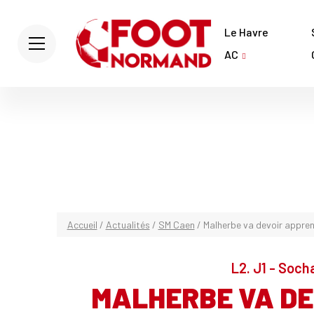
Le Havre
AC
Accueil
/
Actualités
/
SM Caen
/
Malherbe va devoir appren
L2. J1 - Soch
MALHERBE VA DE