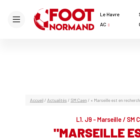
Le Havre
AC
Accueil
/
Actualités
/
SM Caen
/
« Marseille est en recherch
L1. J9 - Marseille / SM
"MARSEILLE E