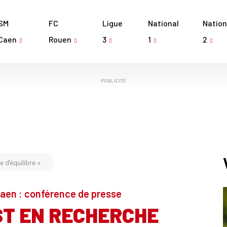
SM
FC
Ligue
National
Nation
Caen
Rouen
3
1
2
PUBLICITÉ
e d’équilibre »
 Caen : conférence de presse
ST EN RECHERCHE