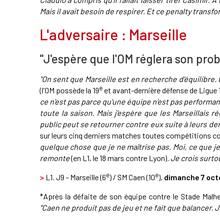
Mais il avait besoin de respirer. Et ce penalty transfor
L'adversaire : Marseille
"J'espère que l'OM réglera son pr
"On sent que Marseille est en recherche d'équilibre. 
e
(l'OM possède la 19
et avant-dernière défense de Ligue 
ce n'est pas parce qu'une équipe n'est pas perform
toute la saison. Mais j'espère que les Marseillais 
public peut se retourner contre eux suite à leurs de
sur leurs cinq derniers matches toutes compétitions c
quelque chose que je ne maîtrise pas. Moi, ce que je 
remonte
(en L1, le 18 mars contre Lyon)
. Je crois surt
e
e
>
L1. J9 - Marseille (6
) / SM Caen (10
),
dimanche 7 oct
*Après la défaite de son équipe contre le Stade Malh
"Caen ne produit pas de jeu et ne fait que balancer. J