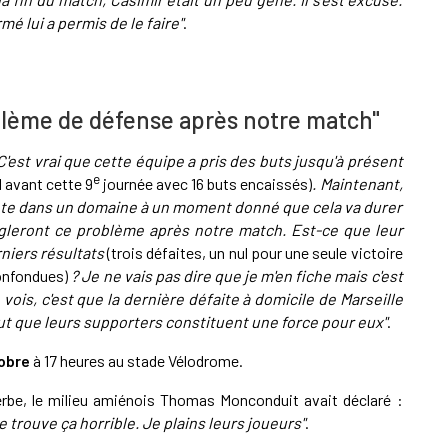
mé lui a permis de le faire"
.
oblème de défense après notre match"
C'est vrai que cette équipe a pris des buts jusqu'à présent
e
1 avant cette 9
journée avec 16 buts encaissés)
. Maintenant,
ante dans un domaine à un moment donné que cela va durer
régleront ce problème après notre match. Est-ce que leur
rniers résultats
(trois défaites, un nul pour une seule victoire
onfondues)
? Je ne vais pas dire que je m'en fiche mais c'est
vois, c'est que la dernière défaite à domicile de Marseille
out que leurs supporters constituent une force pour eux"
.
obre
à 17 heures au stade Vélodrome.
erbe, le milieu amiénois Thomas Monconduit avait déclaré :
e trouve ça horrible. Je plains leurs joueurs"
.