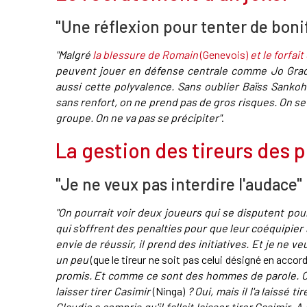
"Une réflexion pour tenter de bonif
"Malgré
la blessure de Romain
(Genevois)
et le forfai
peuvent jouer en défense centrale comme Jo Gradit
aussi cette polyvalence. Sans oublier Baïss Sanko
sans renfort, on ne prend pas de gros risques. On se
groupe. On ne va pas se précipiter"
.
La gestion des tireurs des p
"Je ne veux pas interdire l'audace"
"On pourrait voir deux joueurs qui se disputent pour
qui s'offrent des penalties pour que leur coéquipier s
envie de réussir, il prend des initiatives. Et je ne 
un peu
(que le tireur ne soit pas celui désigné en accord
promis. Et comme ce sont des hommes de parole. 
laisser tirer Casimir
(Ninga)
? Oui, mais il l'a laissé t
Claudio a compris qu'il fallait laisser tirer Casimir. 