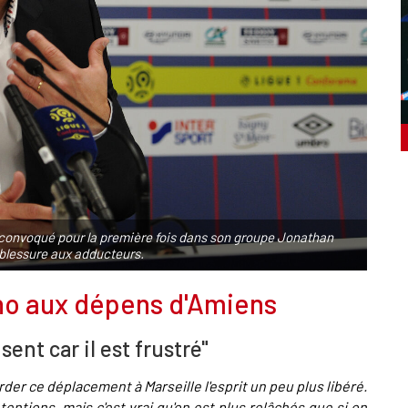
convoqué pour la première fois dans son groupe Jonathan
 blessure aux adducteurs.
no aux dépens d'Amiens
nt car il est frustré"
der ce déplacement à Marseille l'esprit un peu plus libéré.
ntions, mais c'est vrai qu'on est plus relâchés que si on