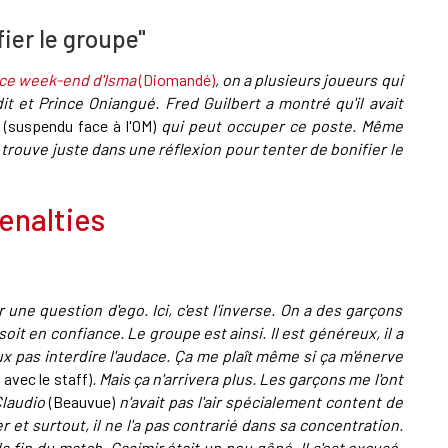
ier le groupe"
t ce week-end d'Isma
(Diomandé)
, on a plusieurs joueurs qui
 et Prince Oniangué. Fred Guilbert a montré qu'il avait
h
(suspendu face à l'OM)
qui peut occuper ce poste. Même
 trouve juste dans une réflexion pour tenter de bonifier le
enalties
 une question d'ego. Ici, c'est l'inverse. On a des garçons
oit en confiance. Le groupe est ainsi. Il est généreux, il a
veux pas interdire l'audace. Ça me plaît même si ça m'énerve
 avec le staff)
. Mais ça n'arrivera plus. Les garçons me l'ont
Claudio
(Beauvue)
n'avait pas l'air spécialement content de
irer et surtout, il ne l'a pas contrarié dans sa concentration.
A la fin du match, Casimir était un peu gêné. Il s'est excusé.