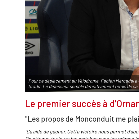
Pour ce déplacement au Vélodrome, Fabien Mercadal a 
Gradit. Le défenseur semble définitivement remis de sa
Le premier succès à d'Orna
"Les propos de Monconduit me plaise
"Ça aide de gagner. Cette victoire nous permet d'abor
On attaque toujours les matches avec les mêmes inte