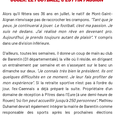
Alors qu'il fêtera ses 36 ans en juillet, le natif de Mont-Saint-
Aignan n'envisage pas de raccrocher les crampons.
"Tant que je
peux, je continuerai à jouer. Le football, c'est ma passion. Je
suis né dedans. J'ai réalisé mon rêve en devenant pro.
Aujourd'hui, je prends toujours autant de plaisir"
. Y compris
dans une division inférieure.
D'ailleurs, toutes les semaines, il donne un coup de main au club
de Barentin (D1 départementale), la ville où il réside, en dirigeant
un entraînement par semaine et en s'asseyant sur le banc un
dimanche sur deux.
"Je connais très bien le président. Ils ont
quelques difficultés en ce moment. Je leur fais profiter de
mon expérience"
. Si la retraite sportive n'est pas à l'ordre du
jour, l'ex-Caennais a déjà préparé la suite. Propriétaire d'un
domaine de réception à Pitres dans l'Eure (à une demi-heure de
Rouen)
"où l'on peut accueillir jusqu'à 250 personnes"
, Mathieu
Duhamel devrait également intégrer la mairie de Barentin comme
responsable des sports après les prochaines élections