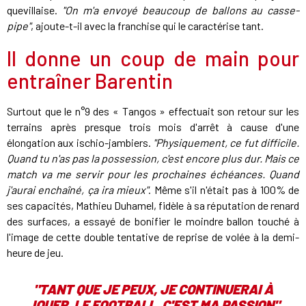
quevillaise.
"On m'a envoyé beaucoup de ballons au casse-
pipe"
, ajoute-t-il avec la franchise qui le caractérise tant.
Il donne un coup de main pour
entraîner Barentin
Surtout que le n°9 des « Tangos » effectuait son retour sur les
terrains après presque trois mois d'arrêt à cause d'une
élongation aux ischio-jambiers.
"Physiquement, ce fut difficile.
Quand tu n'as pas la possession, c'est encore plus dur. Mais ce
match va me servir pour les prochaines échéances. Quand
j'aurai enchaîné, ça ira mieux"
. Même s'il n'était pas à 100% de
ses capacités, Mathieu Duhamel, fidèle à sa réputation de renard
des surfaces, a essayé de bonifier le moindre ballon touché à
l'image de cette double tentative de reprise de volée à la demi-
heure de jeu.
"TANT QUE JE PEUX, JE CONTINUERAI À
JOUER. LE FOOTBALL, C'EST MA PASSION"