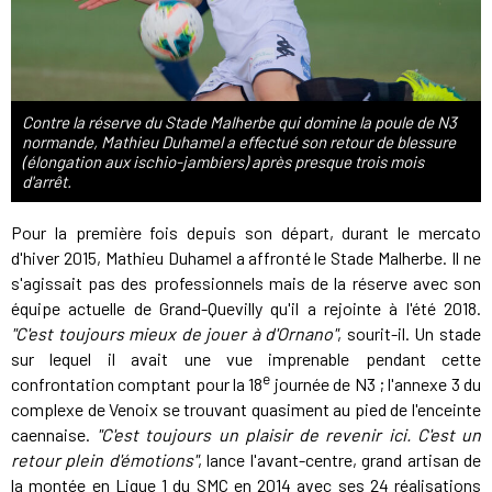
Contre la réserve du Stade Malherbe qui domine la poule de N3
normande, Mathieu Duhamel a effectué son retour de blessure
(élongation aux ischio-jambiers) après presque trois mois
d'arrêt.
Pour la première fois depuis son départ, durant le mercato
d'hiver 2015, Mathieu Duhamel a affronté le Stade Malherbe. Il ne
s'agissait pas des professionnels mais de la réserve avec son
équipe actuelle de Grand-Quevilly qu'il a rejointe à l'été 2018.
"C'est toujours mieux de jouer à d'Ornano"
, sourit-il. Un stade
sur lequel il avait une vue imprenable pendant cette
e
confrontation comptant pour la 18
journée de N3 ; l'annexe 3 du
complexe de Venoix se trouvant quasiment au pied de l'enceinte
caennaise.
"C'est toujours un plaisir de revenir ici. C'est un
retour plein d'émotions"
, lance l'avant-centre, grand artisan de
la montée en Ligue 1 du SMC en 2014 avec ses 24 réalisations