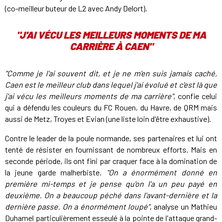
(co-meilleur buteur de L2 avec Andy Delort).
"J'AI VÉCU LES MEILLEURS MOMENTS DE MA
CARRIÈRE À CAEN"
"Comme je l'ai souvent dit, et je ne m'en suis jamais caché,
Caen est le meilleur club dans lequel j'ai évolué et c'est là que
j'ai vécu les meilleurs moments de ma carrière"
, confie celui
qui a défendu les couleurs du FC Rouen, du Havre, de QRM mais
aussi de Metz, Troyes et Evian (une liste loin d'être exhaustive).
Contre le leader de la poule normande, ses partenaires et lui ont
tenté de résister en fournissant de nombreux efforts. Mais en
seconde période, ils ont fini par craquer face à la domination de
la jeune garde malherbiste.
"On a énormément donné en
première mi-temps et je pense qu'on l'a un peu payé en
deuxième. On a beaucoup péché dans l'avant-dernière et la
dernière passe. On a énormément loupé"
, analyse un Mathieu
Duhamel particulièrement esseulé à la pointe de l'attaque grand-