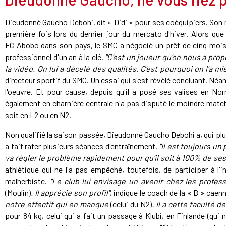
Dieudonné Gaucho Debohi, dit « Didi » pour ses coéquipiers. Son 
première fois lors du dernier jour du mercato d'hiver. Alors que
FC Abobo dans son pays, le SMC a négocié un prêt de cinq mois a
professionnel d'un an à la clé.
"C'est un joueur qu'on nous a propo
la vidéo. On lui a décelé des qualités. C'est pourquoi on l'a mis 
directeur sportif du SMC. Un essai qui s'est révélé concluant. Néan
l'oeuvre. Et pour cause, depuis qu'il a posé ses valises en Nor
également en charnière centrale n'a pas disputé le moindre match 
soit en L2 ou en N2.
Non qualifié la saison passée, Dieudonné Gaucho Debohi a, qui plu
a fait rater plusieurs séances d'entraînement.
"Il est toujours un
va régler le problème rapidement pour qu'il soit à 100% de se
athlétique qui ne l'a pas empêché, toutefois, de participer à l'i
malherbiste.
"Le club lui envisage un avenir chez les profes
(Moulin)
. Il apprécie son profil"
, indique le coach de la « B » caen
notre effectif qui en manque
(celui du N2)
. Il a cette faculté d
pour 84 kg, celui qui a fait un passage à Klubi, en Finlande (qui n