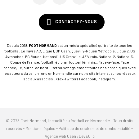
CONTACTEZ-NOUS
Depuis 2018,
FOOT NORMAND
est un média spécialisé qui traite de tous les
footballs : Le Havre AC, Ligue 1, SM Caen, Quevilly-Rouen Métropole, Ligue 2, US
Avranches, FC Rouen, National 1, US Granville, AF Virois, National 2, National 3,
Coupe de France, football régional, football féminin... Face-à-face, Face
cachée, Le journal de bord... Retrouvez également toutes nos chroniques avec
les acteurs du ballon rond en Normandie sur notre site internet et nos réseaux
sociaux associés : X (ex-Twitter), Facebook, Instagram.
© 2023 Foot Normand, l’actualité du football en Normandie - Tous droits
réservés -
Mentions légales
-
Politique de cookies et de confidentialité
-
Agence web Caen
: Dev&Clic