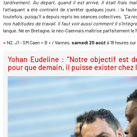
tardivement. Au départ, quand il est arrivé, il était frais ma
l'attaquant a été contraint de s'arrêter quelques jours ; la fau
toutefois, puisqu'il a depuis repris les séances collectives.
"Ça re
nos habitudes de travail. Il faut voir aussi comment il s'intègre
langue. Né en Bretagne, le néo-Caennais maîtrise parfaitement le 
>
N2. J1 - SM Caen « B » / Vannes,
samedi 20 août
à 18 heures sur
Yohan Eudeline : "Notre objectif est d
pour que demain, il puisse exister chez l