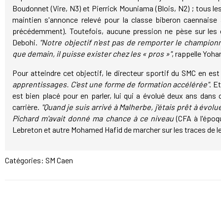
Boudonnet (Vire, N3) et Pierrick Mouniama (Blois, N2) ; tous les
maintien s'annonce relevé pour la classe biberon caennaise
précédemment). Toutefois, aucune pression ne pèse sur les
Debohi.
"Notre objectif n'est pas de remporter le champion
que demain, il puisse exister chez les « pros »"
, rappelle Yoha
Pour atteindre cet objectif, le directeur sportif du SMC en es
apprentissages. C'est une forme de formation accélérée"
. E
est bien placé pour en parler, lui qui a évolué deux ans dans 
carrière.
"Quand je suis arrivé à Malherbe, j'étais prêt à évo
Pichard m'avait donné ma chance à ce niveau
(CFA à l'époq
Lebreton et autre Mohamed Hafid de marcher sur les traces de leu
Catégories:
SM Caen