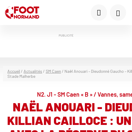
PUBLICITÉ
Accueil
/
Actualités
/
SM Caen
/
Naël Anouari – Dieudonné Gaucho – Kill
Stade Malherbe
N2. J1 - SM Caen « B » / Vannes, same
NAËL ANOUARI - DIE
KILLIAN CAILLOCE : U