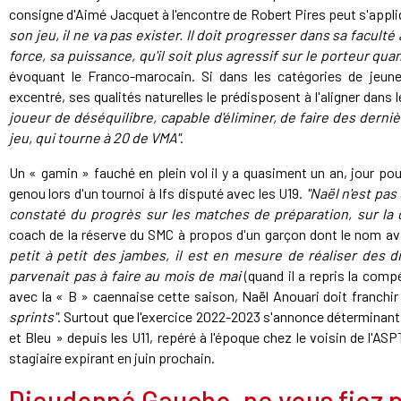
consigne d'Aimé Jacquet à l'encontre de Robert Pires peut s'appliq
son jeu, il ne va pas exister. Il doit progresser dans sa faculté
force, sa puissance, qu'il soit plus agressif sur le porteur quan
évoquant le Franco-marocain. Si dans les catégories de jeune
excentré, ses qualités naturelles le prédisposent à l'aligner dans 
joueur de déséquilibre, capable d'éliminer, de faire des derni
jeu, qui tourne à 20 de VMA"
.
Un « gamin » fauché en plein vol il y a quasiment un an, jour pou
genou lors d'un tournoi à Ifs disputé avec les U19.
"Naël n'est pas
constaté du progrès sur les matches de préparation, sur la d
coach de la réserve du SMC à propos d'un garçon dont le nom avai
petit à petit des jambes, il est en mesure de réaliser des di
parvenait pas à faire au mois de mai
(quand il a repris la compé
avec la « B » caennaise cette saison, Naël Anouari doit franchi
sprints"
. Surtout que l'exercice 2022-2023 s'annonce déterminant p
et Bleu » depuis les U11, repéré à l'époque chez le voisin de l'
stagiaire expirant en juin prochain.
Dieudonné Gaucho, ne vous fiez p