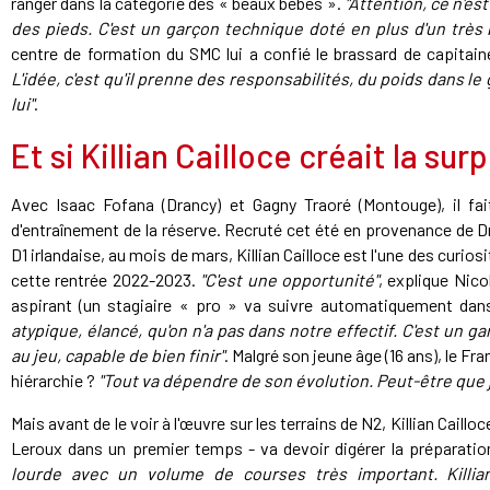
ranger dans la catégorie des « beaux bébés ».
"Attention, ce n'es
des pieds. C'est un garçon technique doté en plus d'un très b
centre de formation du SMC lui a confié le brassard de capitai
L'idée, c'est qu'il prenne des responsabilités, du poids dans l
lui"
.
Et si Killian Cailloce créait la surp
Avec Isaac Fofana (Drancy) et Gagny Traoré (Montouge), il fa
d'entraînement de la réserve. Recruté cet été en provenance de 
D1 irlandaise, au mois de mars, Killian Cailloce est l'une des curi
cette rentrée 2022-2023.
"C'est une opportunité"
, explique Nic
aspirant (un stagiaire « pro » va suivre automatiquement dans
atypique, élancé, qu'on n'a pas dans notre effectif. C'est un 
au jeu, capable de bien finir"
. Malgré son jeune âge (16 ans), le Fr
hiérarchie ?
"Tout va dépendre de son évolution. Peut-être que 
Mais avant de le voir à l'œuvre sur les terrains de N2, Killian Caill
Leroux dans un premier temps - va devoir digérer la préparati
lourde avec un volume de courses très important. Killia