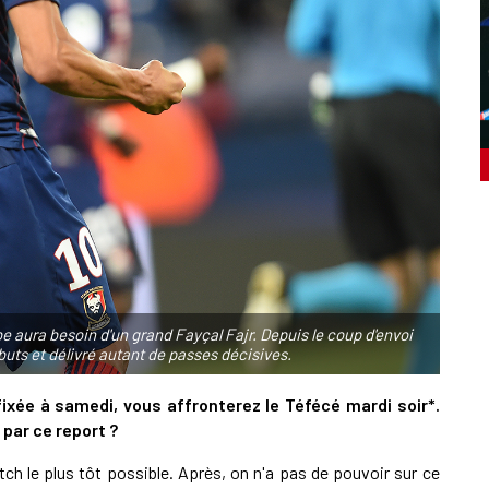
be aura besoin d'un grand Fayçal Fajr. Depuis le coup d'envoi
buts et délivré autant de passes décisives.
fixée à samedi, vous affronterez le Téfécé mardi soir*.
 par ce report ?
ch le plus tôt possible. Après, on n'a pas de pouvoir sur ce