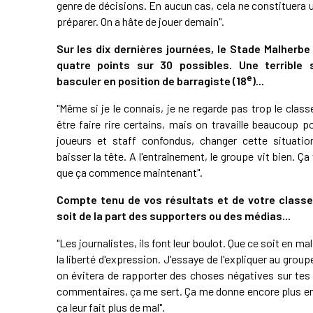
genre de décisions. En aucun cas, cela ne constituera
préparer. On a hâte de jouer demain".
Sur les dix dernières journées, le Stade Malherbe
quatre points sur 30 possibles. Une terrible s
e
basculer en position de barragiste (18
)...
"Même si je le connais, je ne regarde pas trop le clas
être faire rire certains, mais on travaille beaucoup 
joueurs et staff confondus, changer cette situati
baisser la tête. A l'entraînement, le groupe vit bien. 
que ça commence maintenant".
Compte tenu de vos résultats et de votre classe
soit de la part des supporters ou des médias...
"Les journalistes, ils font leur boulot. Que ce soit en mal 
la liberté d'expression. J'essaye de l'expliquer au grou
on évitera de rapporter des choses négatives sur tes
commentaires, ça me sert. Ça me donne encore plus env
ça leur fait plus de mal".