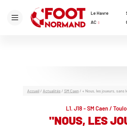
Le Havre
AC
Accueil
/
Actualités
/
SM Caen
/
« Nous, les joueurs, sans l
L1. J18 - SM Caen / Toulo
"NOUS, LES JO