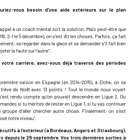
uriez-vous besoin d'une aide extérieure sur le plan
appel à un coach mental soit la solution. Mais peut-être que
6. 2-1 le 5 décembre), on s'est dit les choses. Parfois, ça fait
ement, se regarder dans la glace et se demander s'il fait bien
eter la faute sur l'autre".
 votre carrière, avez-vous déjà traversé des périodes
première saison en Espagne (en 2014-2015), à Elche, on se
a trêve de Noël avec 13 points ! Tout le monde nous voyait
 s'est rendu compte qu'on pouvait descendre en Ligue 2. Du
mandes si tu mérites de rester en Ligue 1, si tu vas continuer
 groupe d'aller chercher autre chose. Finalement, on s'est
ssé notre niveau".
cutifs à l'extérieur (à Bordeaux, Angers et Strasbourg),
fs depuis le 29 septembre. Vos trois dernières sorties à