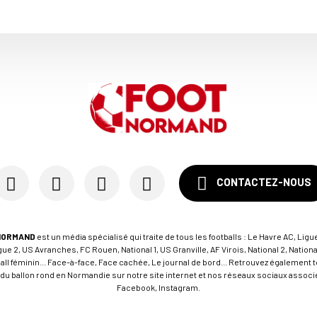
CONTACTEZ-NOUS
NORMAND
est un média spécialisé qui traite de tous les footballs : Le Havre AC, Ligue
e 2, US Avranches, FC Rouen, National 1, US Granville, AF Virois, National 2, Nation
tball féminin... Face-à-face, Face cachée, Le journal de bord... Retrouvez égalemen
du ballon rond en Normandie sur notre site internet et nos réseaux sociaux associés
Facebook, Instagram.