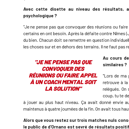
Avec cette disette au niveau des résultats, a
psychologique ?
"Je ne pense pas que convoquer des réunions ou faire 
certains en ont besoin. Après la défaite contre Nîmes (J1
du bien. Chacun doit se remettre en question individuell
les choses sur et en dehors des terrains. Il ne faut pas rej
Au cours de
"JE NE PENSE PAS QUE
similaires ?
CONVOQUER DES
RÉUNIONS OU FAIRE APPEL
"Lors de ma 
À UN COACH MENTAL SOIT
retrouve à l
LA SOLUTION"
relégués. On
coup, tu te de
à jouer au plus haut niveau. Ça avait donné envie au
maintenus à quatre journées de la fin. On avait tous hau
Alors que vous restez sur trois matches nuls consé
le public de d'Ornano est sevré de résultats positi