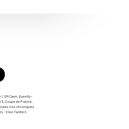
 1, SM Caen, Quevilly-
al 3, Coupe de France,
t toutes nos chroniques
 : X (ex-Twitter),