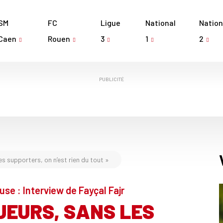
SM
FC
Ligue
National
Nation
Caen
Rouen
3
1
2
PUBLICITÉ
es supporters, on n’est rien du tout »
use : Interview de Fayçal Fajr
UEURS, SANS LES