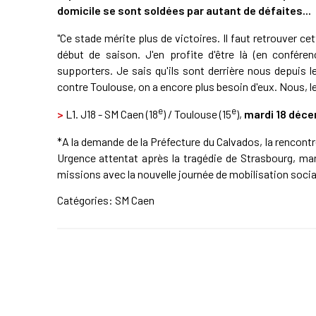
domicile se sont soldées par autant de défaites...
"Ce stade mérite plus de victoires. Il faut retrouver ce
début de saison. J'en profite d'être là (en confér
supporters. Je sais qu'ils sont derrière nous depuis le
contre Toulouse, on a encore plus besoin d'eux. Nous, les
e
e
>
L1. J18 - SM Caen (18
) / Toulouse (15
),
mardi 18 déc
*A la demande de la Préfecture du Calvados, la rencont
Urgence attentat après la tragédie de Strasbourg, mardi
missions avec la nouvelle journée de mobilisation social
Catégories:
SM Caen