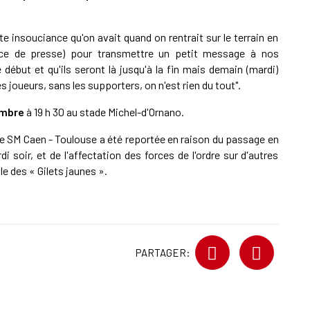
tte insouciance qu'on avait quand on rentrait sur le terrain en
ence de presse) pour transmettre un petit message à nos
 début et qu'ils seront là jusqu'à la fin mais demain (mardi)
 joueurs, sans les supporters, on n'est rien du tout".
embre
à 19 h 30 au stade Michel-d'Ornano.
re SM Caen - Toulouse a été reportée en raison du passage en
 soir, et de l'affectation des forces de l'ordre sur d'autres
e des « Gilets jaunes ».
PARTAGER: