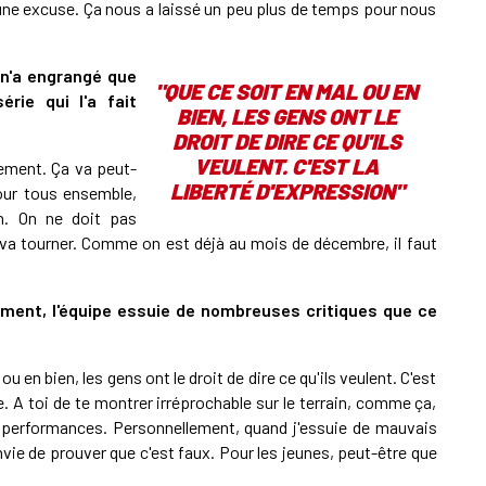
 une excuse. Ça nous a laissé un peu plus de temps pour nous
 n'a engrangé que
"QUE CE SOIT EN MAL OU EN
érie qui l'a fait
BIEN, LES GENS ONT LE
DROIT DE DIRE CE QU'ILS
VEULENT. C'EST LA
sement. Ça va peut-
LIBERTÉ D'EXPRESSION"
pour tous ensemble,
on. On ne doit pas
Ça va tourner. Comme on est déjà au mois de décembre, il faut
ment, l'équipe essuie de nombreuses critiques que ce
ou en bien, les gens ont le droit de dire ce qu'ils veulent. C'est
pe. A toi de te montrer irréprochable sur le terrain, comme ça,
 performances. Personnellement, quand j'essuie de mauvais
ie de prouver que c'est faux. Pour les jeunes, peut-être que