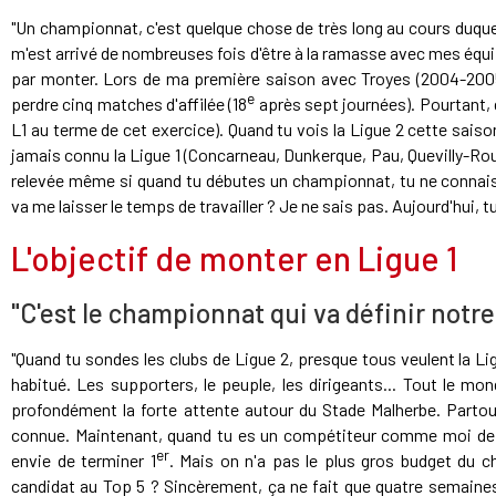
"Un championnat, c'est quelque chose de très long au cours duquel
m'est arrivé de nombreuses fois d'être à la ramasse avec mes équi
par monter. Lors de ma première saison avec Troyes (2004-2005)
e
perdre cinq matches d'affilée (18
après sept journées). Pourtant, de
L1 au terme de cet exercice). Quand tu vois la Ligue 2 cette saison
jamais connu la Ligue 1 (Concarneau, Dunkerque, Pau, Quevilly-Rou
relevée même si quand tu débutes un championnat, tu ne connais 
va me laisser le temps de travailler ? Je ne sais pas. Aujourd'hui, t
L'objectif de monter en Ligue 1
"C'est le championnat qui va définir notre
"Quand tu sondes les clubs de Ligue 2, presque tous veulent la Li
habitué. Les supporters, le peuple, les dirigeants... Tout le mo
profondément la forte attente autour du Stade Malherbe. Partout 
connue. Maintenant, quand tu es un compétiteur comme moi depu
er
envie de terminer 1
. Mais on n'a pas le plus gros budget du 
candidat au Top 5 ? Sincèrement, ça ne fait que quatre semaines