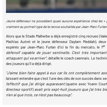
Jeune défenseur ne possédant quasi aucune expérience chez les « 
vraiment au portrait type de la recrue souhaitée par Jean-Marc Furl
Alors que le Stade Malherbe a déjà enregistré cinq recrues (Va
Mathias Autret et le jeune défenseur Daylam Meddah), deux
er
espérés par Jean-Marc Furlan d'ici la fin du mercato, le 1
défensif capable de jouer sentinelle. C'est très important
attaquant qui va arriver"
, détaille le coach caennais. Le techni
des joueurs qu'il a déjà dirigé.
"J'aime bien faire appel à eux car ils ont complètement as
laissant entendre que c'est l'une des clés de son succès dans s
l'effectif que j'ai dirigé auparavant
(quatre avec Yoann Court
directeur sportif)
avait pris sept-huit joueurs que j'ai très bi
n'en ai que trois, ce n'est pas beaucoup"
.