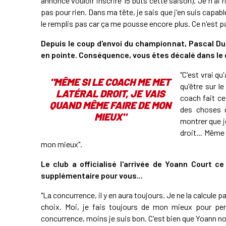
annoncé vouloir inscrire 15 buts cette saison). Je n'ai rie
pas pour rien. Dans ma tête, je sais que j'en suis capable
le remplis pas car ça me pousse encore plus. Ce n'est pas
Depuis le coup d'envoi du championnat, Pascal 
en pointe. Conséquence, vous êtes décalé dans le co
"C'est vrai qu
"MÊME SI LE COACH ME MET
qu'être sur le
LATÉRAL DROIT, JE VAIS
coach fait ce 
QUAND MÊME FAIRE DE MON
des choses q
MIEUX"
montrer que je
droit... Même
mon mieux".
Le club a officialisé l'arrivée de Yoann Court c
supplémentaire pour vous...
"La concurrence, il y en aura toujours. Je ne la calcule p
choix. Moi, je fais toujours de mon mieux pour perf
concurrence, moins je suis bon. C'est bien que Yoann nous