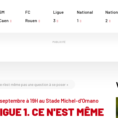
SM
FC
Ligue
National
Nation
Caen
Rouen
3
1
2
PUBLICITÉ
 Ce n’est même pas une question à se poser »
 septembre à 19H au Stade Michel-d'Ornano
IGUE 1. CE N'EST MÊME