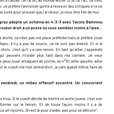
n à cacher. Je l'ai dit au monde entier. Si je l'ai fait, ce n'est
. Je préfère l'annoncer quitte à recevoir des critiques si je ne
 juste pour prouver que j'ai réussi, je veux être fier de moi.
Dupraz adopte un schéma en 4-3-3 avec Yacine Bammou
uloir droit à un poste où vous semblez moins à l'aise...
'à droite, ce n'est pas ma place préférée mais je préfère jouer
 banc. Il n'y a pas de soucis. Je ne suis pas énervé. Et si le
choix, c'est qu'il y a une raison. En tant qu'ailier, j'apprends
ui peuvent m'aider plus tard dans ma carrière. Je veux
 peux jouer attaquant de pointe, en n°10, ailier gauche, ailier
 si le coach me met latéral droit, je vais quand même faire de
e vendredi, un milieu offensif excentré. Un concurrent
as trop. Si le coach décide de mettre un autre joueur, c'est son
ormer sur le terrain. Et de toute façon, moins il y a de
 ait rejoints. On est là pour s'aider, pas pour se détruire".