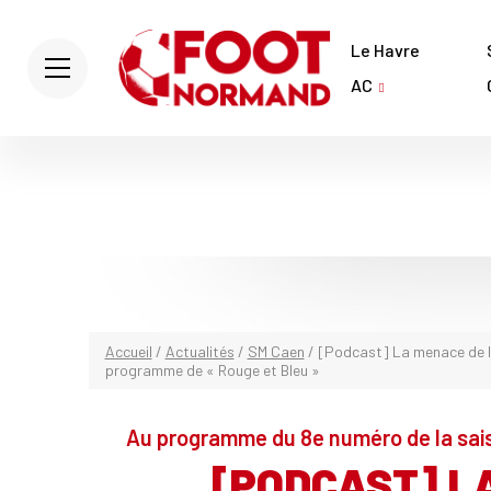
Le Havre
AC
Accueil
/
Actualités
/
SM Caen
/
[Podcast] La menace de la 
programme de « Rouge et Bleu »
Au programme du 8e numéro de la sai
[PODCAST] L