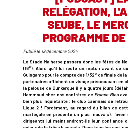
RELÉGATION, L'
SEUBE, LE MERC
PROGRAMME DE «
Publié le
19 décembre 2024
Le Stade Malherbe passera donc les fêtes de Noël
e
(16
). Alors qu'il lui reste un match avant de
e
Guingamp pour le compte des 1/32
de finale de l
partenaires affichent un visage préoccupant en c
la pelouse de Dunkerque il y a quatre jours (défai
Hammoud chez nos confrères de
France Bleu
avan
bien plus inquiétante ; le club caennais se retro
Ligue 2 ! Forcément, au regard du bilan de cett
martégale en présente un plus mauvais), l'avenir 
dirigeants lui maintiendront-ils leur confiance 
enjeux de la trêve hivernale. Dans tous les cas, p