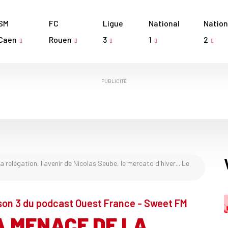
SM
FC
Ligue
National
Nation
Caen
Rouen
3
1
2
PUBLICITÉ
relégation, l'avenir de Nicolas Seube, le mercato d'hiver... Le
son 3 du podcast Ouest France - Sweet FM
A MENACE DE LA