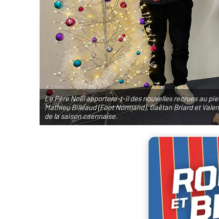
Le Père Noël apportera-t-il des nouvelles recrues au pi
Mathieu Billeaud (Foot Normand), Gaëtan Briard et Valen
de la saison caennaise.