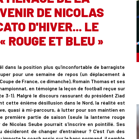
AVENIR DE NICOLAS
ATO D'HIVER... LE
 ROUGE ET BLEU »
 dans la position plus qu'inconfortable de barragiste
 couper pour une semaine de repos (un déplacement à
a Coupe de France, ce dimanche), Romain Thomas et ses
hampionnat, en témoigne la leçon de football reçue sur
te 3-1). Malgré le discours rassurant du président Ziad
t cette énième désillusion dans le Nord, la réalité est
uve, quasi à mi-parcours, à lutter pour son maintien en
e première partie de saison (seule la lanterne rouge
de Nicolas Seube pourrait s'inscrire en pointillé. Ses
ou décideront de changer d'entraîneur ? C'est l'un des
eu importe le coach assis sur le banc normand, il semble