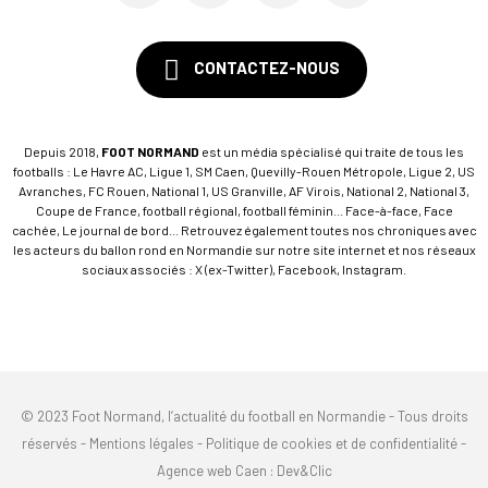
CONTACTEZ-NOUS
Depuis 2018,
FOOT NORMAND
est un média spécialisé qui traite de tous les
footballs : Le Havre AC, Ligue 1, SM Caen, Quevilly-Rouen Métropole, Ligue 2, US
Avranches, FC Rouen, National 1, US Granville, AF Virois, National 2, National 3,
Coupe de France, football régional, football féminin... Face-à-face, Face
cachée, Le journal de bord... Retrouvez également toutes nos chroniques avec
les acteurs du ballon rond en Normandie sur notre site internet et nos réseaux
sociaux associés : X (ex-Twitter), Facebook, Instagram.
© 2023 Foot Normand, l’actualité du football en Normandie - Tous droits
réservés -
Mentions légales
-
Politique de cookies et de confidentialité
-
Agence web Caen
: Dev&Clic