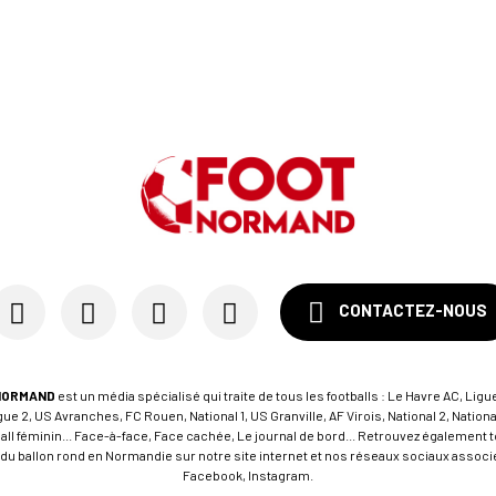
CONTACTEZ-NOUS
NORMAND
est un média spécialisé qui traite de tous les footballs : Le Havre AC, Ligue
e 2, US Avranches, FC Rouen, National 1, US Granville, AF Virois, National 2, Nation
tball féminin... Face-à-face, Face cachée, Le journal de bord... Retrouvez égalemen
du ballon rond en Normandie sur notre site internet et nos réseaux sociaux associés
Facebook, Instagram.