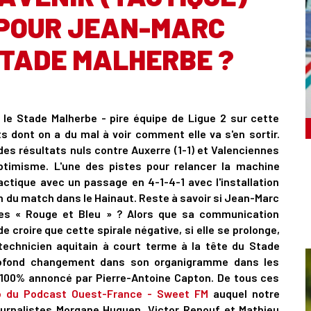
, POUR JEAN-MARC
STADE MALHERBE ?
, le Stade Malherbe - pire équipe de Ligue 2 sur cette
s dont on a du mal à voir comment elle va s'en sortir.
es résultats nuls contre Auxerre (1-1) et Valenciennes
optimisme. L'une des pistes pour relancer la machine
tique avec un passage en 4-1-4-1 avec l'installation
n du match dans le Hainaut. Reste à savoir si Jean-Marc
des « Rouge et Bleu » ? Alors que sa communication
de croire que cette spirale négative, si elle se prolonge,
 technicien aquitain à court terme à la tête du Stade
profond changement dans son organigramme dans les
 100% annoncé par Pierre-Antoine Capton. De tous ces
 du Podcast Ouest-France - Sweet FM
auquel notre
journalistes Morgane Huguen, Victor Renouf et Mathieu