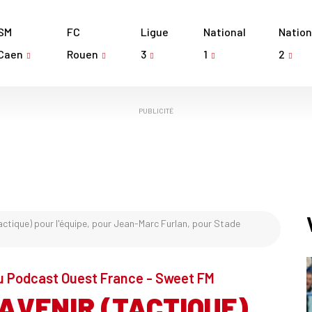
SM
FC
Ligue
National
Nation
Caen
Rouen
3
1
2
PUBLICITÉ
ctique) pour l'équipe, pour Jean-Marc Furlan, pour Stade
 Podcast Ouest France - Sweet FM
AVENIR (TACTIQUE)