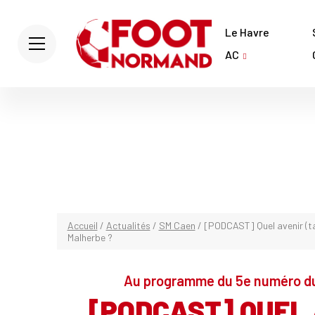
Le Havre
AC
Accueil
/
Actualités
/
SM Caen
/
[PODCAST] Quel avenir (ta
Malherbe ?
Au programme du 5e numéro du
[PODCAST] QUEL 