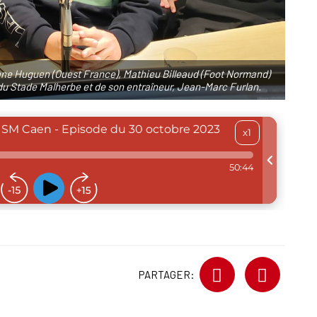
gane Huguen (Ouest France), Mathieu Billeaud (Foot Normand)
 du Stade Malherbe et de son entraîneur, Jean-Marc Furlan.
PARTAGER: