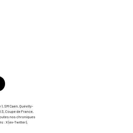
 1, SM Caen, Quevilly-
al 3, Coupe de France,
t toutes nos chroniques
 : X (ex-Twitter),