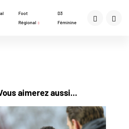
al
Foot
D3
Régional
Féminine
Vous aimerez aussi...