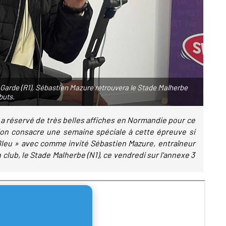
t-Garde (R1), Sébastien Mazure retrouvera le Stade Malherbe
buts.
a réservé de très belles affiches en Normandie pour ce
ion consacre une semaine spéciale à cette épreuve si
Bleu » avec comme invité Sébastien Mazure, entraîneur
n club, le Stade Malherbe (N1), ce vendredi sur l'annexe 3