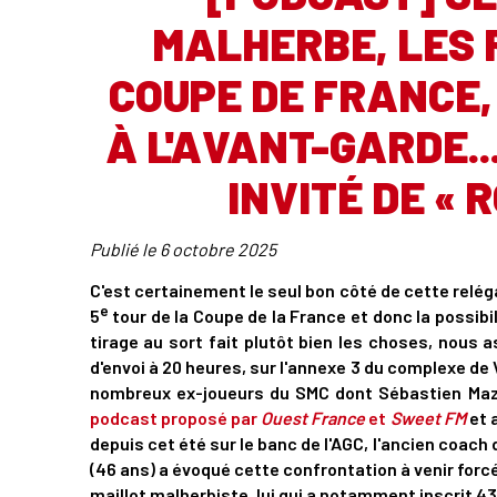
MALHERBE, LES 
COUPE DE FRANCE,
À L'AVANT-GARDE..
INVITÉ DE « 
Publié le
6 octobre 2025
C'est certainement le seul bon côté de cette relég
e
5
tour de la Coupe de la France et donc la possib
tirage au sort fait plutôt bien les choses, nous 
d'envoi à 20 heures, sur l'annexe 3 du complexe de V
nombreux ex-joueurs du SMC dont Sébastien Mazur
podcast proposé par
Ouest France
et
Sweet FM
et 
depuis cet été sur le banc de l'AGC, l'ancien coach
(46 ans) a évoqué cette confrontation à venir forcé
maillot malherbiste, lui qui a notamment inscrit 43 