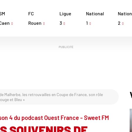
SM
FC
Ligue
National
Nation
Caen
Rouen
3
1
2
PUBLICITÉ
e Malherbe, les retrouvailles en Coupe de France, son rôle
Rouge et Bleu »
son 4 du podcast Ouest France - Sweet FM
S SOUVENIRS DE