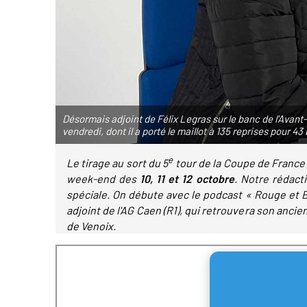
Désormais adjoint de Félix Legras sur le banc de l'Avan
vendredi, dont il a porté le maillot à 135 reprises pour 43 
e
Le tirage au sort du 5
tour de la Coupe de France 
week-end des
10, 11 et 12 octobre
. Notre rédact
spéciale. On débute avec le podcast « Rouge et 
adjoint de l'AG Caen (R1), qui retrouvera son ancie
de Venoix.