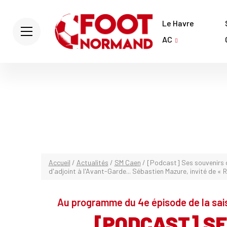
Le Havre
AC
Accueil
/
Actualités
/
SM Caen
/
[Podcast] Ses souvenirs d
d'adjoint à l'Avant-Garde... Sébastien Mazure, invité de « 
Au programme du 4e épisode de la sai
[PODCAST] SE