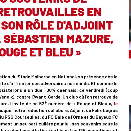
RETROUVAILLES EN
 SON RÔLE D'ADJOINT
. SÉBASTIEN MAZURE,
ROUGE ET BLEU »
ation du Stade Malherbe en National, sa présence dès le
ilité d'affronter des adversaires normands. Et comme le
assisterons à un duel 100% caennais, ce vendredi (coup
enoix), contre l'Avant-Garde. Un club où l'on retrouve de
e
e, l'invité de ce 52
numéro de « Rouge et Bleu »,
le
auquel notre rédaction collabore. Adjoint de Félix Legras
 du RSG Courseulles, du FC Baie de l'Orne et du Bayeux FC
ment un peu particulière pour lui, ses souvenirs sous le
buts dont quasi le tiers en Ligue 1 en 135 apparitions, et