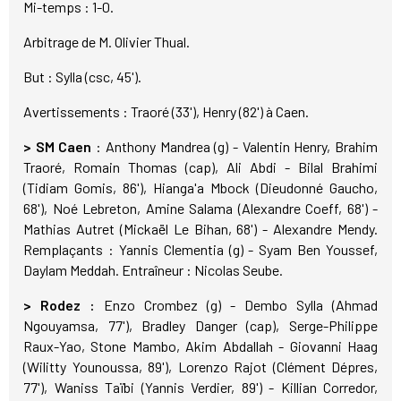
Mi-temps : 1-0.
Arbitrage de M. Olivier Thual.
But : Sylla (csc, 45').
Avertissements : Traoré (33'), Henry (82') à Caen.
> SM Caen
: Anthony Mandrea (g) - Valentin Henry, Brahim
Traoré, Romain Thomas (cap), Ali Abdi - Bilal Brahimi
(Tidiam Gomis, 86'), Hianga'a Mbock (Dieudonné Gaucho,
68'), Noé Lebreton, Amine Salama (Alexandre Coeff, 68') -
Mathias Autret (Mickaël Le Bihan, 68') - Alexandre Mendy.
Remplaçants : Yannis Clementia (g) - Syam Ben Youssef,
Daylam Meddah. Entraîneur : Nicolas Seube.
> Rodez :
Enzo Crombez (g) - Dembo Sylla (Ahmad
Ngouyamsa, 77'), Bradley Danger (cap), Serge-Philippe
Raux-Yao, Stone Mambo, Akim Abdallah - Giovanni Haag
(Wilitty Younoussa, 89'), Lorenzo Rajot (Clément Dépres,
77'), Waniss Taïbi (Yannis Verdier, 89') - Killian Corredor,