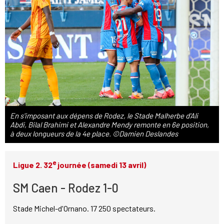
En s'imposant aux dépens de Rodez, le Stade Malherbe d'Ali
Abdi, Bilal Brahimi et Alexandre Mendy remonte en 6e position,
à deux longueurs de la 4e place. ©Damien Deslandes
e
Ligue 2. 32
journée (samedi 13 avril)
SM Caen - Rodez 1-0
Stade Michel-d'Ornano. 17 250 spectateurs.