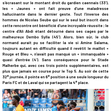
s'écrasant sur le montant droit du gardien caennais (33'),
les « Jaunes » ont fait preuve d'une maladresse
hallucinante dans le dernier geste. Tout l'inverse des
hommes de Nicolas Seube qui sur le seul but inscrit dans
cette rencontre ont bénéficié d'une incroyable réussite ; le
centre d'Ali Abdi étant détourné dans ses cages par le
malheureux Dembo Sylla (45'). Alors, bien sûr, le club
normand aurait pu se faciliter la vie si Amine Salama,
toujours autant en difficulté quand il revêtit le maillot «
Rouge et Bleu », n'avait pas manqué un « immanquable »
quasi d'entrée (4'). Sans conséquence pour le Stade
Malherbe qui, avec ces trois points supplémentaires, est
plus que jamais en course pour le Top 5. Au soir de cette
e
e
32
journée, il pointe en 6
position à une seule longueur du
e
Paris FC et de Laval qui se partagent la 4
place.