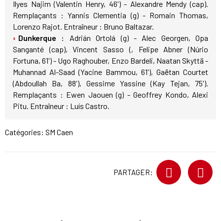
Ilyes Najim (Valentin Henry, 46') - Alexandre Mendy (cap).
Remplaçants : Yannis Clementia (g) - Romain Thomas,
Lorenzo Rajot. Entraîneur : Bruno Baltazar.
Dunkerque :
Adrián Ortolá (g) - Alec Georgen, Opa
Sanganté (cap), Vincent Sasso (, Felipe Abner (Núrio
Fortuna, 61') - Ugo Raghouber, Enzo Bardeli, Naatan Skyttä -
Muhannad Al-Saad (Yacine Bammou, 61'), Gaëtan Courtet
(Abdoullah Ba, 88'), Gessime Yassine (Kay Tejan, 75').
Remplaçants : Ewen Jaouen (g) - Geoffrey Kondo, Alexi
Pitu. Entraîneur : Luís Castro.
Catégories:
SM Caen
PARTAGER: