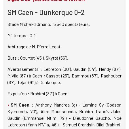
SM Caen - Dunkerque 0-2
Stade Michel-d'Ornano. 15 540 spectateurs.
Mi-temps : 0-1.
Arbitrage de M. Pierre Legat.
Buts : Courtet (45'), Skyttä (56').
Avertissements : Lebreton (30'), Gaudin (54'), Mendy (87'),
M'Vila (87') à Caen ; Sassot (25'), Bammou (87'), Raghouber
(87'), Tejan (91') à Dunkerque.
Expulsion : Brahimi (37') à Caen.
SM Caen :
Anthony Mandrea (g) - Lamine Sy (Godson
Kyeremeh, 70'), Alex Moussounda, Brahim Traoré, Jules
Gaudin (Emmanuel Ntim, 79') - Dieudonné Gaucho, Noé
Lebreton (Yann M'Vila, 46') - Samuel Grandsir, Bilal Brahimi,