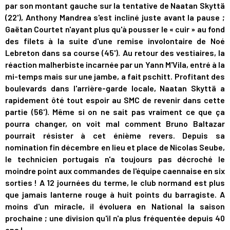
par son montant gauche sur la tentative de Naatan Skyttä
(22'), Anthony Mandrea s'est incliné juste avant la pause ;
Gaëtan Courtet n'ayant plus qu'à pousser le « cuir » au fond
des filets à la suite d'une remise involontaire de Noé
Lebreton dans sa course (45'). Au retour des vestiaires, la
réaction malherbiste incarnée par un Yann M'Vila, entré à la
mi-temps mais sur une jambe, a fait pschitt. Profitant des
boulevards dans l'arrière-garde locale, Naatan Skyttä a
rapidement ôté tout espoir au SMC de revenir dans cette
partie (56'). Même si on ne sait pas vraiment ce que ça
pourra changer, on voit mal comment Bruno Baltazar
pourrait résister à cet énième revers. Depuis sa
nomination fin décembre en lieu et place de Nicolas Seube,
le technicien portugais n'a toujours pas décroché le
moindre point aux commandes de l'équipe caennaise en six
sorties ! A 12 journées du terme, le club normand est plus
que jamais lanterne rouge à huit points du barragiste. A
moins d'un miracle, il évoluera en National la saison
prochaine ; une division qu'il n'a plus fréquentée depuis 40
ans !