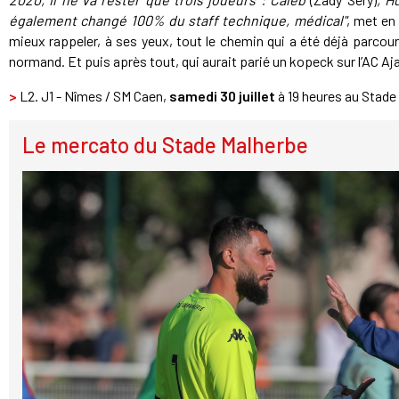
également changé 100% du staff technique, médical"
, met en
mieux rappeler, à ses yeux, tout le chemin qui a été déjà parcour
normand. Et puis après tout, qui aurait parié un kopeck sur l’AC Ajac
>
L2. J1 - Nîmes / SM Caen,
samedi 30 juillet
à 19 heures au Stade
Le mercato du Stade Malherbe