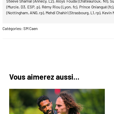
Steeve Shamal (Annecy, L2), Aloys Fouda (Châteauroux, N1), Su
(Murcie, D3, ESP, p), Rémy Riou (Lyon, fc), Prince Oniangué (f
(Nottingham, ANG, rp), Mehdi Chahiri (Strasbourg, L1, rp), Kevin M
Catégories:
SM Caen
Vous aimerez aussi...