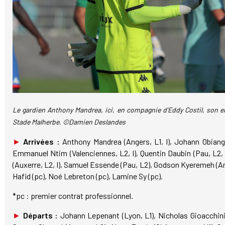
Le gardien Anthony Mandrea, ici, en compagnie d'Eddy Costil, son ent
Stade Malherbe. ©Damien Deslandes
►
Arrivées :
Anthony Mandrea (Angers, L1, l), Johann Obiang 
Emmanuel Ntim (Valenciennes, L2, l), Quentin Daubin (Pau, L2, 
(Auxerre, L2, l), Samuel Essende (Pau, L2), Godson Kyeremeh (
Hafid (pc), Noé Lebreton (pc), Lamine Sy (pc).
*pc : premier contrat professionnel.
►
Départs :
Johann Lepenant (Lyon, L1), Nicholas Gioacchini