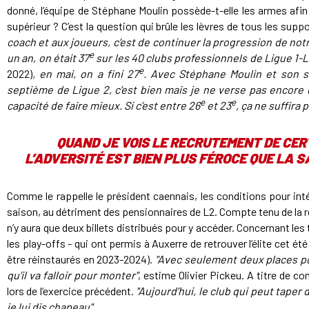
donné, l’équipe de Stéphane Moulin possède-t-elle les armes afin d
supérieur ? C’est la question qui brûle les lèvres de tous les sup
coach et aux joueurs, c’est de continuer la progression de notr
e
un an, on était 37
sur les 40 clubs professionnels de Ligue 1-
e
2022)
, en mai, on a fini 27
. Avec Stéphane Moulin et son st
septième de Ligue 2, c’est bien mais je ne verse pas encore 
e
e
capacité de faire mieux. Si c’est entre 26
et 23
, ça ne suffira
QUAND JE VOIS LE RECRUTEMENT DE CERT
L’ADVERSITÉ EST BIEN PLUS FÉROCE QUE LA 
Comme le rappelle le président caennais, les conditions pour int
saison, au détriment des pensionnaires de L2. Compte tenu de la réd
n’y aura que deux billets distribués pour y accéder. Concernant l
les play-offs - qui ont permis à Auxerre de retrouver l’élite cet é
être réinstaurés en 2023-2024).
"Avec seulement deux places po
qu’il va falloir pour monter"
, estime Olivier Pickeu. A titre de c
lors de l’exercice précédent.
"Aujourd’hui, le club qui peut taper 
je lui dis chapeau"
.