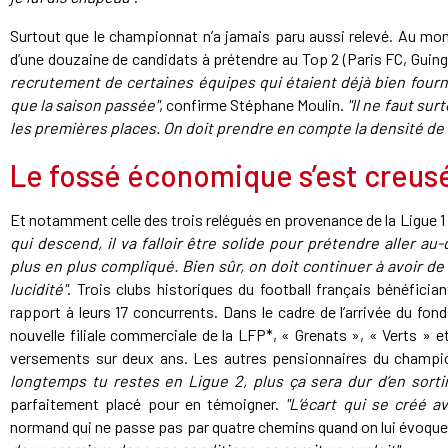
Surtout que le championnat n’a jamais paru aussi relevé. Au mom
d’une douzaine de candidats à prétendre au Top 2 (Paris FC, Guing
recrutement de certaines équipes qui étaient déjà bien fournie
que la saison passée"
, confirme Stéphane Moulin.
"Il ne faut su
les premières places. On doit prendre en compte la densité de c
Le fossé économique s’est creusé
Et notamment celle des trois relégués en provenance de la Ligue 1
qui descend, il va falloir être solide pour prétendre aller au
plus en plus compliqué. Bien sûr, on doit continuer à avoir de 
lucidité"
. Trois clubs historiques du football français bénéficia
rapport à leurs 17 concurrents. Dans le cadre de l’arrivée du f
nouvelle filiale commerciale de la LFP*, « Grenats », « Verts » 
versements sur deux ans. Les autres pensionnaires du champi
longtemps tu restes en Ligue 2, plus ça sera dur d’en sortir
parfaitement placé pour en témoigner.
"L’écart qui se créé av
normand qui ne passe pas par quatre chemins quand on lui évoque