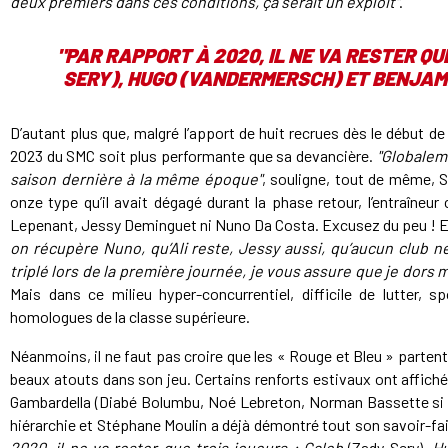
deux premiers dans ces conditions, ça serait un exploit"
.
"PAR RAPPORT À 2020, IL NE VA RESTER QU
SERY), HUGO (VANDERMERSCH) ET BENJAMI
D’autant plus que, malgré l’apport de huit recrues dès le début de 
2023 du SMC soit plus performante que sa devancière.
"Globalem
saison dernière à la même époque"
, souligne, tout de même, 
onze type qu’il avait dégagé durant la phase retour, l’entraîn
Lepenant, Jessy Deminguet ni Nuno Da Costa. Excusez du peu ! Et d
on récupère Nuno, qu’Ali reste, Jessy aussi, qu’aucun club 
triplé lors de la première journée, je vous assure que je dors 
Mais dans ce milieu hyper-concurrentiel, difficile de lutte
homologues de la classe supérieure.
Néanmoins, il ne faut pas croire que les « Rouge et Bleu » parte
beaux atouts dans son jeu. Certains renforts estivaux ont affiché
Gambardella (Diabé Bolumbu, Noé Lebreton, Norman Bassette si ce
hiérarchie et Stéphane Moulin a déjà démontré tout son savoir-fa
2020, il ne va rester que trois joueurs : Caleb
(Zady Sery)
, 