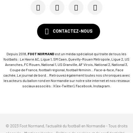
CONTACTEZ-NOUS
Depuis 2018,
FOOT NORMAND
est un média spécialisé qui traite de tous les
footballs : Le Havre AC, Ligue 1, SM Caen, Quevilly-Rouen Métropole, Ligue 2, US
Avranches, FC Rouen, National 1, US Granville, AF Virois, National 2, National 3,
Coupe de France, football régional, football féminin... Face-à-face, Face
cachée, Le journal de bord... Retrouvez également toutes nos chroniques avec
les acteurs du ballon rond en Normandie sur notre site internet et nos réseaux
sociaux associés : X (ex-Twitter), Facebook, Instagram.
© 2023 Foot Normand, l’actualité du football en Normandie - Tous droits