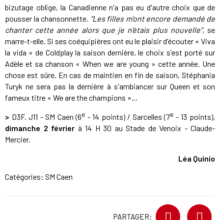
bizutage oblige, la Canadienne n'a pas eu d'autre choix que de
pousser la chansonnette.
"Les filles m'ont encore demandé de
chanter cette année alors que je n'étais plus nouvelle"
, se
marre-t-elle. Si ses coéquipières ont eu le plaisir d'écouter « Viva
la vida » de Coldplay la saison dernière, le choix s'est porté sur
Adèle et sa chanson « When we are young » cette année. Une
chose est sûre. En cas de maintien en fin de saison, Stéphania
Turyk ne sera pas la dernière à s'ambiancer sur Queen et son
fameux titre « We are the champions »...
e
e
>
D3F. J11 - SM Caen (6
- 14 points) / Sarcelles (7
- 13 points),
dimanche 2 février
à 14 H 30 au Stade de Venoix - Claude-
Mercier.
Léa Quinio
Catégories:
SM Caen
PARTAGER: