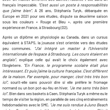
français impeccable.
"C'est aussi un poste à responsabilités
que j'aime bien"
. A 26 ans, Stéphania Turyk, débarquée en
Europe en 2021 pour ses études, dispute sa deuxième saison
sous les couleurs « Rouge et Bleu », après une première
expérience en France, à Strasbourg (D2).
Après un diplôme en physiologie au Canada, dans un cursus
équivalent à STAPS, la joueuse s'est orientée vers des études
peu communes.
"J'ai intégré un master à l'Université
internationale de l'espace à Strasbourg. Les cours étaient en
anglais"
, explique celle qui avait le choix également avec
l'Angleterre.
"En France, le programme scolaire était plus
intéressant. Et puis j'aime la culture française. C'est différent
de la maison. Par exemple, pour manger, c'est très très bon
ici"
, sourit-elle sans pouvoir dire si elle préfère le fromage
normand ou un bon pot-au-feu en hiver.
"Je me sens très bien
ici".
Bien dans ses baskets à Caen, Stéphania Turyk a même eu le
temps de visiter la région, en parallèle de ses cinq entraînements
hebdomadaires avec le SMC.
"Je me suis rendue à Juno Beach