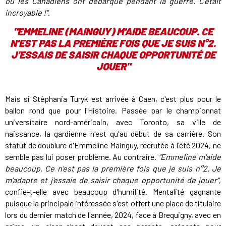
où les Canadiens ont débarqué pendant la guerre. C'était
incroyable !"
.
"
EMMELINE (MAINGUY) M'AIDE BEAUCOUP. CE
N'EST PAS LA PREMIÈRE FOIS QUE JE SUIS N°2.
J'ESSAIS DE SAISIR CHAQUE OPPORTUNITÉ DE
JOUER
"
Mais si Stéphania Turyk est arrivée à Caen, c'est plus pour le
ballon rond que pour l'Histoire. Passée par le championnat
universitaire nord-américain, avec Toronto, sa ville de
naissance, la gardienne n'est qu'au début de sa carrière. Son
statut de doublure d'Emmeline Mainguy, recrutée à l'été 2024, ne
semble pas lui poser problème. Au contraire.
"Emmeline m'aide
beaucoup. Ce n'est pas la première fois que je suis n°2. Je
m'adapte et j'essaie de saisir chaque opportunité de jouer"
,
confie-t-elle avec beaucoup d'humilité. Mentalité gagnante
puisque la principale intéressée s'est offert une place de titulaire
lors du dernier match de l'année, 2024, face à Brequigny, avec en