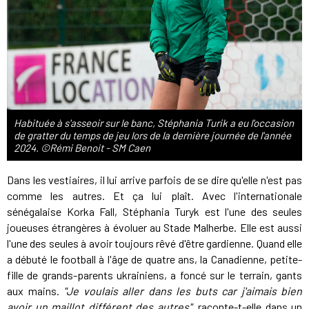
Habituée à s'asseoir sur le banc, Stéphania Turik a eu l'occasion
de gratter du temps de jeu lors de la dernière journée de l'année
2024. ©Rémi Benoit - SM Caen
Dans les vestiaires, il lui arrive parfois de se dire qu'elle n'est pas
comme les autres. Et ça lui plaît. Avec l'internationale
sénégalaise Korka Fall, Stéphania Turyk est l'une des seules
joueuses étrangères à évoluer au Stade Malherbe. Elle est aussi
l'une des seules à avoir toujours rêvé d'être gardienne. Quand elle
a débuté le football à l'âge de quatre ans, la Canadienne, petite-
fille de grands-parents ukrainiens, a foncé sur le terrain, gants
aux mains.
"Je voulais aller dans les buts car j'aimais bien
avoir un maillot différent des autres"
, raconte-t-elle dans un