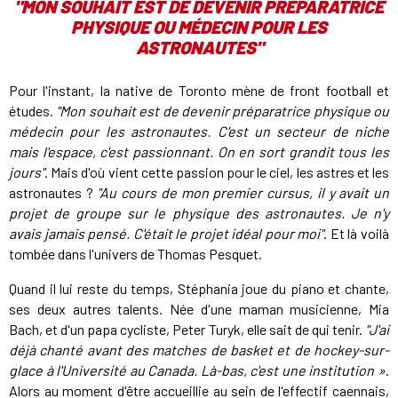
"MON SOUHAIT EST DE DEVENIR PRÉPARATRICE
PHYSIQUE OU MÉDECIN POUR LES
ASTRONAUTES"
Pour l'instant, la native de Toronto mène de front football et
études.
"Mon souhait est de devenir préparatrice physique ou
médecin pour les astronautes. C'est un secteur de niche
mais l'espace, c'est passionnant. On en sort grandit tous les
jours"
. Mais d'où vient cette passion pour le ciel, les astres et les
astronautes ?
"Au cours de mon premier cursus, il y avait un
projet de groupe sur le physique des astronautes. Je n'y
avais jamais pensé. C'était le projet idéal pour moi"
. Et là voilà
tombée dans l'univers de Thomas Pesquet.
Quand il lui reste du temps, Stéphania joue du piano et chante,
ses deux autres talents. Née d'une maman musicienne, Mia
Bach, et d'un papa cycliste, Peter Turyk, elle sait de qui tenir.
"J'ai
déjà chanté avant des matches de basket et de hockey-sur-
glace à l'Université au Canada. Là-bas, c'est une institution »
.
Alors au moment d'être accueillie au sein de l'effectif caennais,